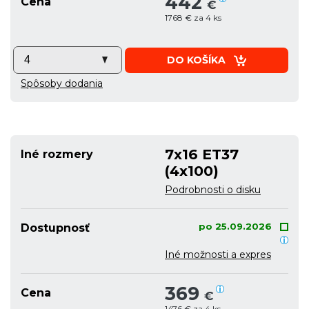
442
Cena
€
1768 € za 4 ks
DO KOŠÍKA
Spôsoby dodania
7x16 ET37
Iné rozmery
(4x100)
Podrobnosti o disku
po 25.09.2026
Dostupnosť
Iné možnosti a expres
369
Cena
€
1476 € za 4 ks