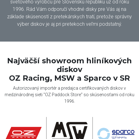
svetového výrobcu pre Slovenskú republiku už od roku
1996. Rád Vám odporučí vhodné disky pre Vás aj na
základe skúseností z pretekárskych tratí, pretože správny
výber diskov je aj pri pretekoch veľmi podstatný.
Najväčší showroom hliníkových
diskov
OZ Racing, MSW a Sparco v SR
Autorizovaný importér a predajca certifikovaných diskov v
medzinárodnej sieti "OZ Paddock Store" so skúsenosťami od roku
1996.