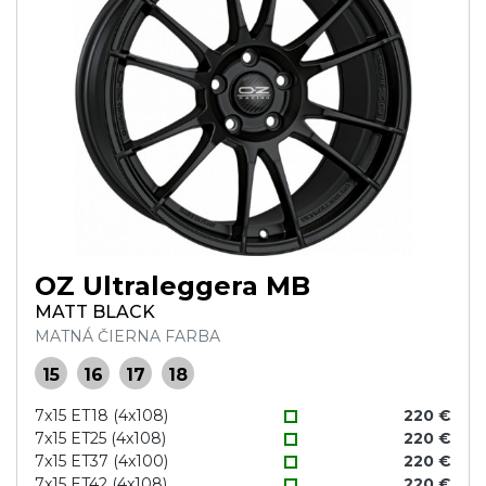
OZ Ultraleggera MB
MATT BLACK
MATNÁ ČIERNA FARBA
15
16
17
18
7x15 ET18 (4x108)
220 €
7x15 ET25 (4x108)
220 €
7x15 ET37 (4x100)
220 €
7x15 ET42 (4x108)
220 €