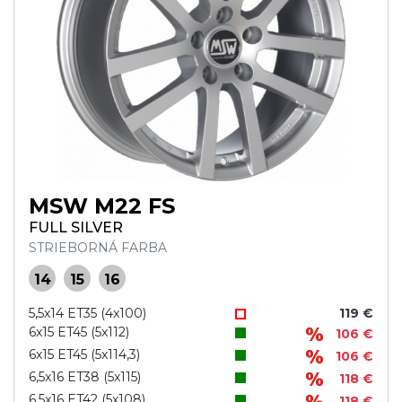
MSW M22 FS
FULL SILVER
STRIEBORNÁ FARBA
14
15
16
5,5x14 ET35 (4x100)
119 €
6x15 ET45 (5x112)
106 €
6x15 ET45 (5x114,3)
106 €
6,5x16 ET38 (5x115)
118 €
6,5x16 ET42 (5x108)
118 €