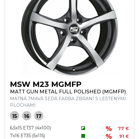
MSW M23 MGMFP
MATT GUN METAL FULL POLISHED (MGMFP)
MATNÁ TMAVÁ ŠEDÁ FARBA ZBRANÍ S LEŠTENÝMI
PLOCHAMI
15
16
17
6,5x15 ET37 (4x100)
77 €
7x16 ET35 (5x115)
91 €