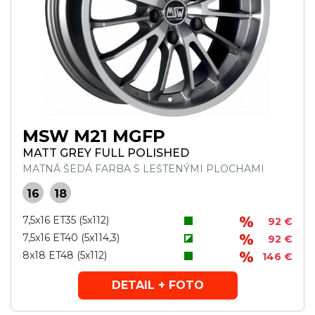
MSW M21 MGFP
MATT GREY FULL POLISHED
MATNÁ ŠEDÁ FARBA S LEŠTENÝMI PLOCHAMI
16
18
7,5x16 ET35 (5x112)
92 €
7,5x16 ET40 (5x114,3)
92 €
8x18 ET48 (5x112)
146 €
DETAIL + FOTO