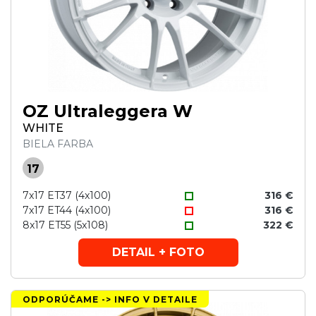
OZ Ultraleggera W
WHITE
BIELA FARBA
17
7x17 ET37 (4x100)
316 €
7x17 ET44 (4x100)
316 €
8x17 ET55 (5x108)
322 €
DETAIL + FOTO
ODPORÚČAME -> INFO V DETAILE