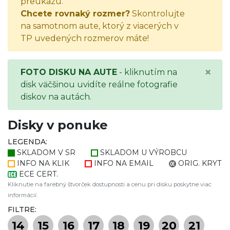
preukazu.
Chcete rovnaký rozmer?
Skontrolujte
na samotnom aute, ktorý z viacerých v
TP uvedených rozmerov máte!
×
FOTO DISKU NA AUTE
- kliknutím na
disk väčšinou uvidíte reálne fotografie
diskov na autách.
Disky v ponuke
LEGENDA:
SKLADOM V SR
SKLADOM U VÝROBCU
INFO NA KLIK
INFO NA EMAIL
ORIG. KRYT
ECE CERT.
Kliknutie na farebný štvorček dostupnosti a cenu pri disku poskytne viac
informácií.
FILTRE:
14
15
16
17
18
19
20
21