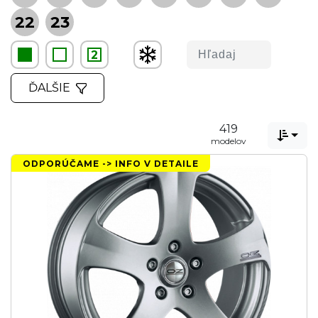
22
23
2
ĎALŠIE
419

modelov
ODPORÚČAME -> INFO V DETAILE