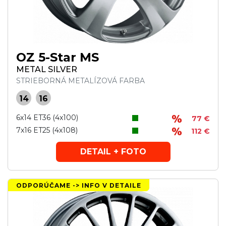
OZ 5-Star MS
METAL SILVER
STRIEBORNÁ METALÍZOVÁ FARBA
14
16
6x14 ET36 (4x100)
77 €
7x16 ET25 (4x108)
112 €
DETAIL + FOTO
ODPORÚČAME -> INFO V DETAILE