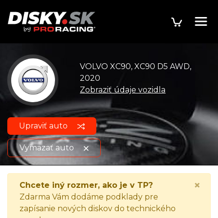
VOLVO XC90, XC90 D5 AWD,
2020
Zobraziť údaje vozidla
Upraviť auto
Vymazať auto
VOLVO XC90, XC90 D5
Zobraziť údaje o
×
Chcete iný rozmer, ako je v TP?
AWD, 2020
vozidle
Zdarma Vám dodáme podklady pre
zapísanie nových diskov do technického