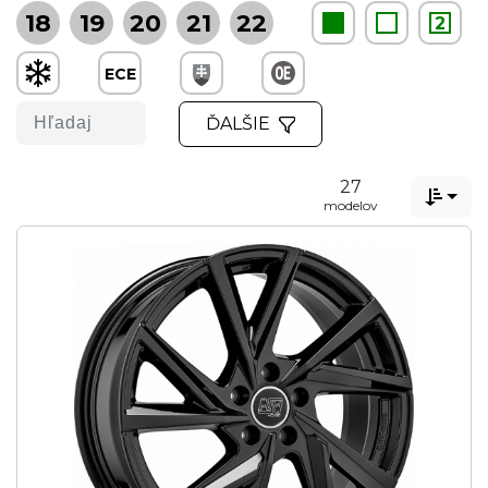
18
19
20
21
22
2
ECE
ĎALŠIE
27

modelov