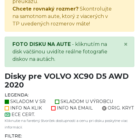
preukazu.
Chcete rovnaký rozmer?
Skontrolujte
na samotnom aute, ktorý z viacerých v
TP uvedených rozmerov máte!
×
FOTO DISKU NA AUTE
- kliknutím na
disk väčšinou uvidíte reálne fotografie
diskov na autách.
Disky pre VOLVO XC90 D5 AWD
2020
LEGENDA:
SKLADOM V SR
SKLADOM U VÝROBCU
INFO NA KLIK
INFO NA EMAIL
ORIG. KRYT
ECE CERT.
Kliknutie na farebný štvorček dostupnosti a cenu pri disku poskytne viac
informácií.
FILTRE: