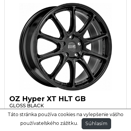
OZ Hyper XT HLT GB
GLOSS BLACK
LESKLÁ ČIERNA FARBA
Táto stránka používa cookies na vylepšenie vášho
20
21
22
používateľského zážitku.
Súhlasím