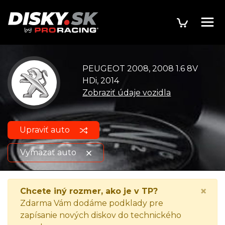
PEUGEOT 2008, 2008 1.6 8V
HDi, 2014
Zobraziť údaje vozidla
Upraviť auto
Vymazať auto
PEUGEOT 2008, 2008 1.6 8V
Zobraziť údaje o
×
Chcete iný rozmer, ako je v TP?
HDi, 2014
vozidle
Zdarma Vám dodáme podklady pre
zapísanie nových diskov do technického