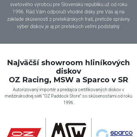
svetového výrobcu pre Slovenskú republiku už od roku
1996. Rád Vám odporučí vhodné disky pre Vás aj na
základe skúseností z pretekárskych tratí, pretože správny
výber diskov je aj pri pretekoch veľmi podstatný.
Najväčší showroom hliníkových
diskov
OZ Racing, MSW a Sparco v SR
Autorizovaný importér a predajca certifikovaných diskov v
medzinárodnej sieti "OZ Paddock Store" so skúsenosťami od roku
1996.