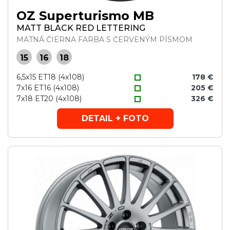
OZ Superturismo MB
MATT BLACK RED LETTERING
MATNÁ ČIERNA FARBA S ČERVENÝM PÍSMOM
15
16
18
6,5x15 ET18 (4x108)
178 €
7x16 ET16 (4x108)
205 €
7x18 ET20 (4x108)
326 €
DETAIL + FOTO