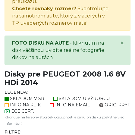
preukazu.
Chcete rovnaký rozmer?
Skontrolujte
na samotnom aute, ktorý z viacerých v
TP uvedených rozmerov máte!
×
FOTO DISKU NA AUTE
- kliknutím na
disk väčšinou uvidíte reálne fotografie
diskov na autách.
Disky pre PEUGEOT 2008 1.6 8V
HDi 2014
LEGENDA:
SKLADOM V SR
SKLADOM U VÝROBCU
INFO NA KLIK
INFO NA EMAIL
ORIG. KRYT
ECE CERT.
Kliknutie na farebný štvorček dostupnosti a cenu pri disku poskytne viac
informácií.
FILTRE: