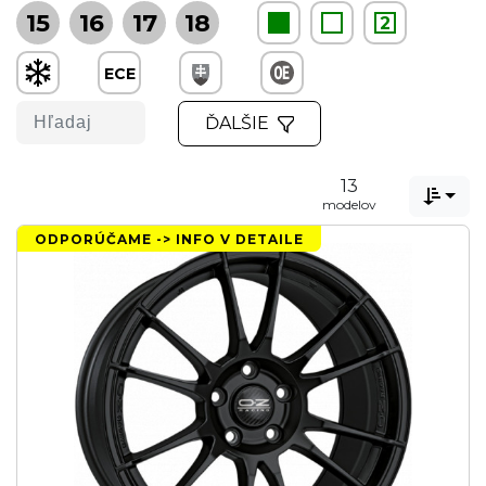
15
16
17
18
2
ECE
ĎALŠIE
13

modelov
ODPORÚČAME -> INFO V DETAILE