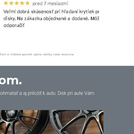
 Tam si môžete pozrieť úplne všetky naše recenzie.
oom.
matať a aj priložiť k autu. Disk pri aute Vám