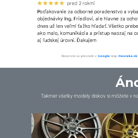
Recenzie sú prevzaté z
Google
resp.
Heureka.sk
Áno
Takmer všetky modely diskov si môžete v našo