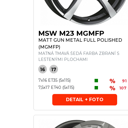
MSW M23 MGMFP
MATT GUN METAL FULL POLISHED
(MGMFP)
MATNÁ TMAVÁ ŠEDÁ FARBA ZBRANÍ S
LEŠTENÝMI PLOCHAMI
16
17
7x16 ET35 (5x115)
91
7,5x17 ET40 (5x115)
107
DETAIL + FOTO