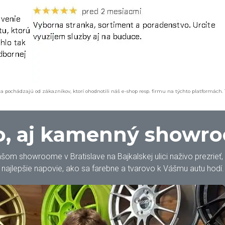
a pochádzajú od zákazníkov, ktorí ohodnotili náš e-shop resp. firmu na týchto platformách.
, aj kamenný showr
m showroome v Bratislave na Bajkalskej ulici naživo prezrieť, oh
najlepšie napovie, ako sa farebne a tvarovo k Vášmu autu hodí.