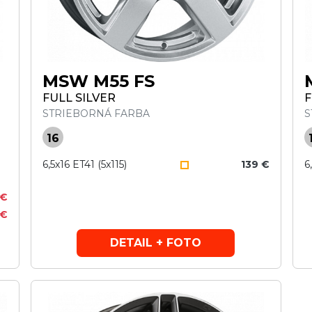
MSW M55 FS
FULL SILVER
F
STRIEBORNÁ FARBA
S
16
6,5x16 ET41 (5x115)
139 €
6
 €
 €
DETAIL + FOTO