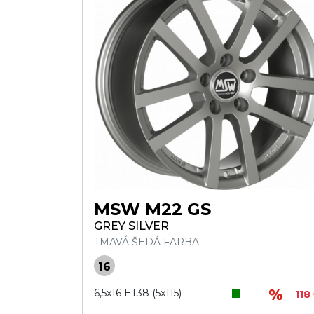
MSW M22 GS
GREY SILVER
TMAVÁ ŠEDÁ FARBA
16
6,5x16 ET38 (5x115)
118