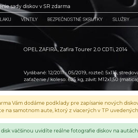
nie sady diskov v SR zdarma
TLAKU
VENTILY
BEZPEČNOSTNÉ SKRUTKY
SLUŽBY
OPEL ZAFIRA, Zafira Tourer 2.0 CDTi, 2014
Vyrábané: 12/2011 - 05/2019, rozteč: 5x115, stredová
zaťaženie / koleso: 625 kg, závit: M12x1,50 (matica
, 2014
rma Vám dodáme podklady pre zapísanie nových diskov
te na samotnom aute, ktorý z viacerých v TP uvedenýc
 disk väčšinou uvidíte reálne fotografie diskov na autách