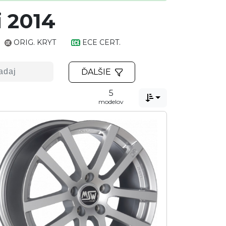
i 2014
ORIG. KRYT
ECE CERT.
ĎALŠIE
5

modelov