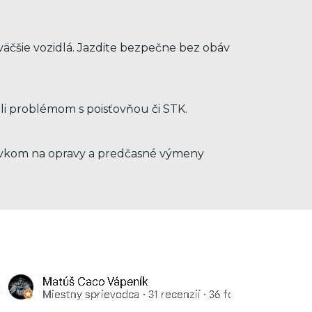
e
äčšie vozidlá. Jazdite bezpečne bez obáv
hli problémom s poisťovňou či STK.
ýdavkom na opravy a predčasné výmeny