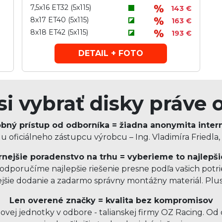
7,5x16 ET32 (5x115)
143 €
8x17 ET40 (5x115)
163 €
8x18 ET42 (5x115)
193 €
DETAIL + FOTO
si vybrať disky práve 
bný prístup od odborníka = žiadna anonymita inter
 oficiálneho zástupcu výrobcu – Ing. Vladimíra Friedla,
nejšie poradenstvo na trhu = vyberieme to najlepši
dporučíme najlepšie riešenie presne podľa vašich potrie
ejšie dodanie a zadarmo správny montážny materiál. Pl
Len overené značky = kvalita bez kompromisov
ovej jednotky v odbore - talianskej firmy OZ Racing. O