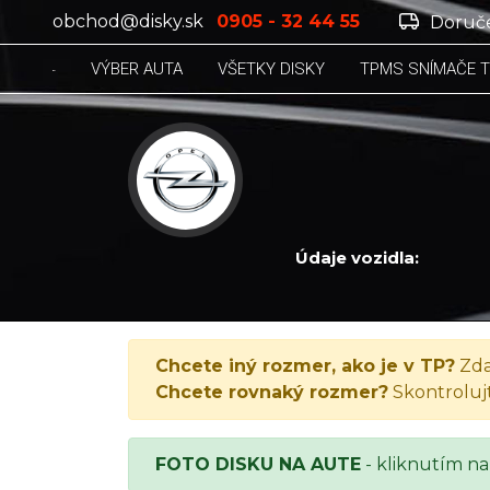
obchod@disky.sk
0905 - 32 44 55
Doruče
VÝBER AUTA
VŠETKY DISKY
TPMS SNÍMAČE 
Údaje vozidla:
OPEL ZAFIRA, Zafira Tourer 2.0 CDTi
Chcete iný rozmer, ako je v TP?
Zda
Chcete rovnaký rozmer?
Skontroluj
FOTO DISKU NA AUTE
- kliknutím na