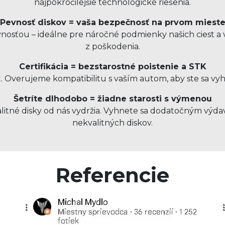
najpokročilejšie technologické riešenia.
Pevnosť diskov = vaša bezpečnosť na prvom miest
sťou – ideálne pre náročné podmienky našich ciest a v
z poškodenia.
Certifikácia = bezstarostné poistenie a STK
t. Overujeme kompatibilitu s vaším autom, aby ste sa vy
Šetríte dlhodobo = žiadne starosti s výmenou
kvalitné disky od nás vydržia. Vyhnete sa dodatočným v
nekvalitných diskov.
Referencie