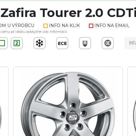
Zafira Tourer 2.0 CDT
OM U VÝROBCU
INFO NA KLIK
INFO NA EMAIL
 cenu pri disku poskytne viac informácií.
2
ECE