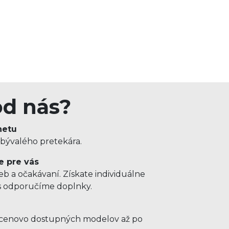
od nás?
netu
 bývalého pretekára.
e pre vás
b a očakávaní. Získate individuálne
us odporučíme doplnky.
d cenovo dostupných modelov až po