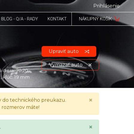
Prihlásenie
BLOG - Q/A - RADY
KONTAKT
NÁKUPNÝ KOŠÍK
Upraviť auto
Vymazať auto
 diera: 70,20,
), kľúč: 19 mm
Zobraziť údaje o vozidle
×
 do technického preukazu.
h rozmerov máte!
×
.