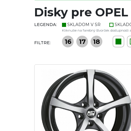
Disky pre OPEL 
LEGENDA:
SKLADOM V SR
SKLAD
Kliknutie na farebný štvorček dostupnosti a
16
17
18
FILTRE: