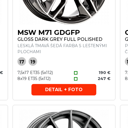
MSW M71 GDGFP
GLOSS DARK GREY FULL POLISHED
G
LESKLÁ TMAVÁ ŠEDÁ FARBA S LEŠTENÝMI
P
PLOCHAMI
Č
17
19
 €
7,5x17 ET35 (5x112)
190 €
7
8x19 ET35 (5x112)
247 €
8
DETAIL + FOTO