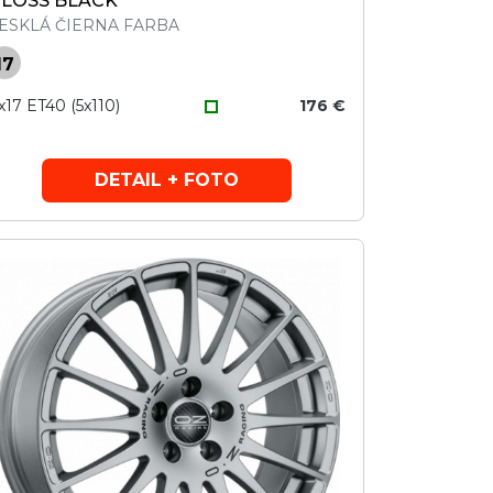
LOSS BLACK
ESKLÁ ČIERNA FARBA
17
x17 ET40 (5x110)
176 €
DETAIL + FOTO