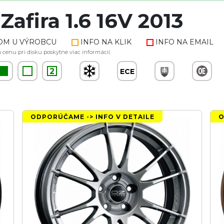
afira 1.6 16V 2013
OM U VÝROBCU
INFO NA KLIK
INFO NA EMAIL
 cenu pri disku poskytne viac informácií.
2
ECE
ODPORÚČAME -> INFO V DETAILE
O