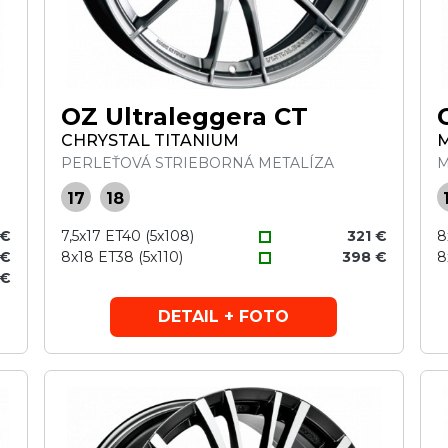
OZ Ultraleggera CT
CHRYSTAL TITANIUM
PERLEŤOVÁ STRIEBORNÁ METALÍZA
M
17
18
 €
7,5x17 ET40 (5x108)
321 €
8
 €
8x18 ET38 (5x110)
398 €
8
 €
DETAIL + FOTO