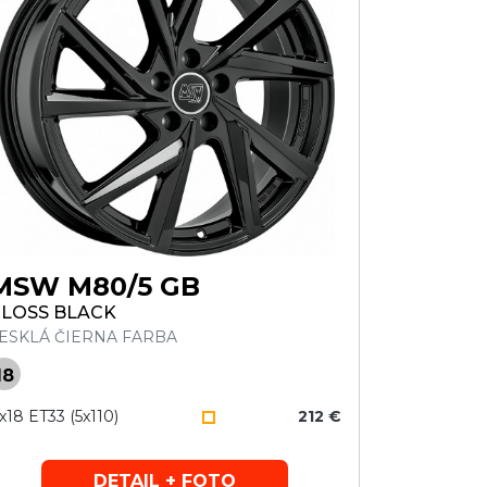
MSW M80/5 GB
LOSS BLACK
ESKLÁ ČIERNA FARBA
18
x18 ET33 (5x110)
212 €
DETAIL + FOTO