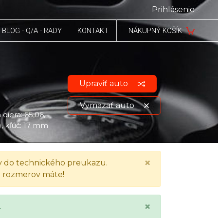
Prihlásenie
BLOG - Q/A - RADY
KONTAKT
NÁKUPNÝ KOŠÍK
Upraviť auto
Vymazať auto
 diera: 65,06,
), kľúč: 17 mm
Zobraziť údaje o vozidle
×
 do technického preukazu.
h rozmerov máte!
×
.