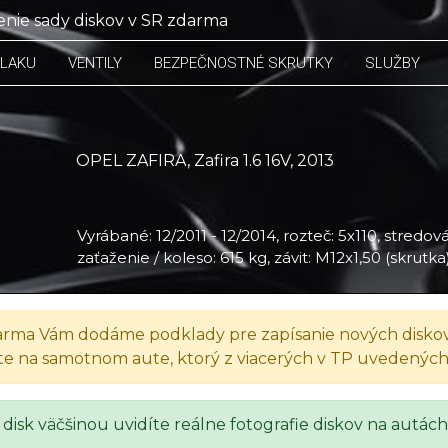
nie sady diskov v SR zdarma
TLAKU
VENTILY
BEZPEČNOSTNÉ SKRUTKY
SLUŽBY
OPEL ZAFIRA, Zafira 1.6 16V, 2013
Vyrábané: 12/2011 - 12/2014, rozteč: 5x110, stredová
zaťaženie / koleso: 615 kg, závit: M12x1,50 (skrutka
rma Vám dodáme podklady pre zapísanie nových diskov
te na samotnom aute, ktorý z viacerých v TP uvedenýc
 disk väčšinou uvidíte reálne fotografie diskov na autách