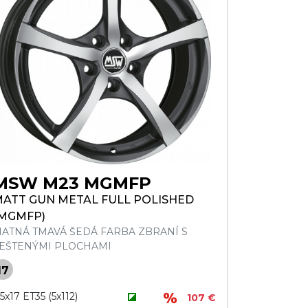
MSW M23 MGMFP
ATT GUN METAL FULL POLISHED
MGMFP)
ATNÁ TMAVÁ ŠEDÁ FARBA ZBRANÍ S
EŠTENÝMI PLOCHAMI
17
,5x17 ET35 (5x112)
107 €