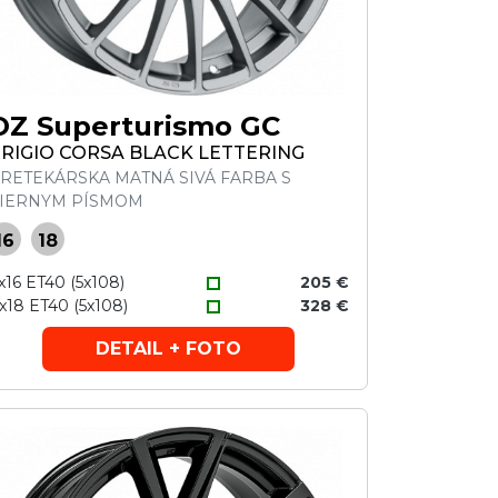
OZ Superturismo GC
RIGIO CORSA BLACK LETTERING
RETEKÁRSKA MATNÁ SIVÁ FARBA S
IERNYM PÍSMOM
16
18
x16 ET40 (5x108)
205 €
x18 ET40 (5x108)
328 €
DETAIL + FOTO