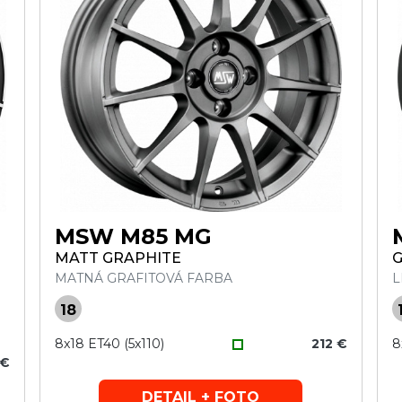
MSW M85 MG
MATT GRAPHITE
G
MATNÁ GRAFITOVÁ FARBA
L
18
8x18 ET40 (5x110)
212 €
8
 €
DETAIL + FOTO