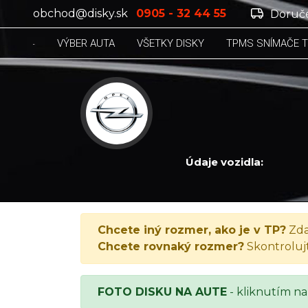
obchod@disky.sk
0905 - 32 44 55
Doruče
VÝBER AUTA
VŠETKY DISKY
TPMS SNÍMAČE 
Údaje vozidla:
OPEL ZAFIRA, Zafira 1.6 16V, 2013
Chcete iný rozmer, ako je v TP?
Zda
Chcete rovnaký rozmer?
Skontroluj
FOTO DISKU NA AUTE
- kliknutím na