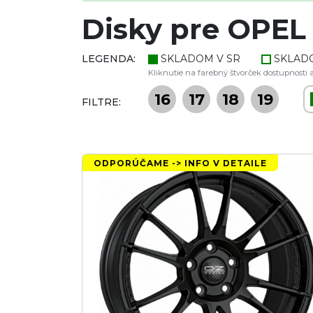
Disky pre OPEL Z
LEGENDA:
SKLADOM V SR
SKLAD
Kliknutie na farebný štvorček dostupnosti a
16
17
18
19
FILTRE:
ODPORÚČAME -> INFO V DETAILE