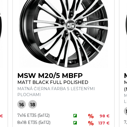
MSW M20/5 MBFP
MATT BLACK FULL POLISHED
M
MATNÁ ČIERNA FARBA S LEŠTENÝMI
(
PLOCHAMI
M
L
16
18
7x16 ET35 (5x112)
 €
98 €
7
8x18 ET35 (5x112)
137 €