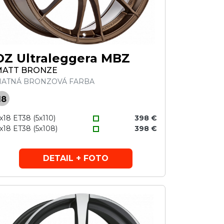
OZ Ultraleggera MBZ
MATT BRONZE
ATNÁ BRONZOVÁ FARBA
18
x18 ET38 (5x110)
398 €
x18 ET38 (5x108)
398 €
DETAIL + FOTO