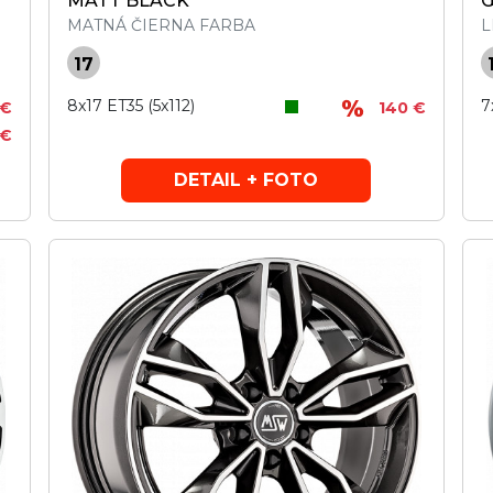
MATT BLACK
G
MATNÁ ČIERNA FARBA
L
17
8x17 ET35 (5x112)
7
 €
140 €
 €
DETAIL + FOTO