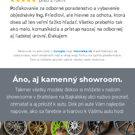
Recenzie sú prevzaté z
Google
resp.
Heureka.sk
a pochádzajú od
zákazníkov, ktorí ohodnotili náš e-shop resp. firmu na týchto platformách.
Tam si môžete pozrieť úplne všetky naše recenzie.
Áno, aj kamenný showroom.
Takmer všetky modely diskov si môžete v našom
showroome v Bratislave na Bajkalskej ulici naživo prezrieť,
ohmatať a aj priložiť k autu. Disk pri aute Vám najlepšie
napovie, ako sa farebne a tvarovo k Vášmu autu hodí.