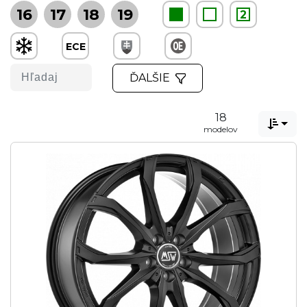
16
17
18
19
2
ECE
ĎALŠIE
18

modelov