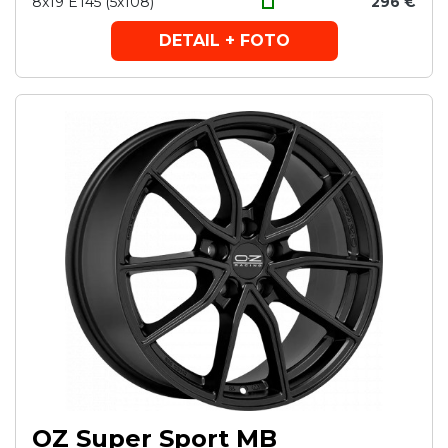
8x19 ET45 (5x108)
296 €
DETAIL + FOTO
OZ Super Sport MB