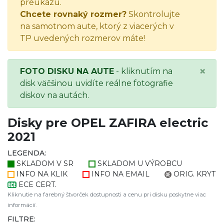
preukazu.
Chcete rovnaký rozmer?
Skontrolujte
na samotnom aute, ktorý z viacerých v
TP uvedených rozmerov máte!
×
FOTO DISKU NA AUTE
- kliknutím na
disk väčšinou uvidíte reálne fotografie
diskov na autách.
Disky pre OPEL ZAFIRA electric
2021
LEGENDA:
SKLADOM V SR
SKLADOM U VÝROBCU
INFO NA KLIK
INFO NA EMAIL
ORIG. KRYT
ECE CERT.
Kliknutie na farebný štvorček dostupnosti a cenu pri disku poskytne viac
informácií.
FILTRE: