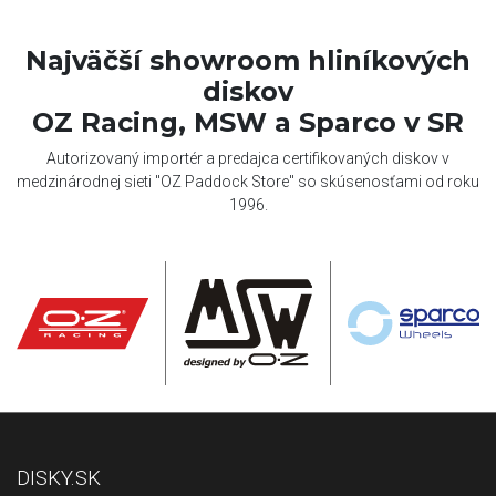
Najväčší showroom hliníkových
diskov
OZ Racing, MSW a Sparco v SR
Autorizovaný importér a predajca certifikovaných diskov v
medzinárodnej sieti "OZ Paddock Store" so skúsenosťami od roku
1996.
DISKY.SK