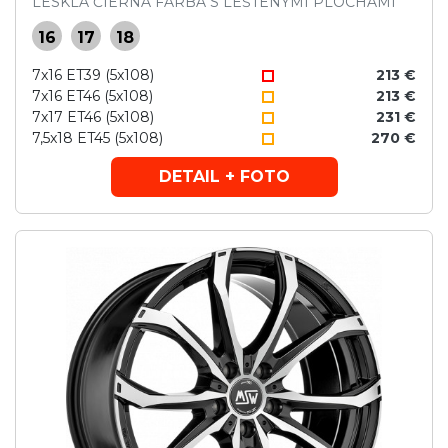
LESKLÁ ČIERNA FARBA S LEŠTENÝMI PLOCHAMI
16
17
18
7x16 ET39 (5x108)
213 €
7x16 ET46 (5x108)
213 €
7x17 ET46 (5x108)
231 €
7,5x18 ET45 (5x108)
270 €
DETAIL + FOTO