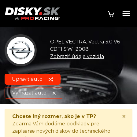
OPEL VECTRA, Vectra 3.0 V6
CDTI S.W., 2008
Zobraziť údaje vozidla
Upraviť auto
Vymazať auto
OPEL VECTRA, Vectra 3.0 V6
Zobraziť údaje
×
Chcete iný rozmer, ako je v TP?
CDTI S.W., 2008
o vozidle
Zdarma Vám dodáme podklady pre
zapísanie nových diskov do technického