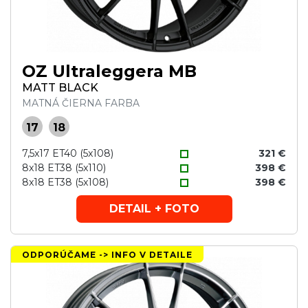
OZ Ultraleggera MB
MATT BLACK
MATNÁ ČIERNA FARBA
17
18
7,5x17 ET40 (5x108)
321 €
8x18 ET38 (5x110)
398 €
8x18 ET38 (5x108)
398 €
DETAIL + FOTO
ODPORÚČAME -> INFO V DETAILE