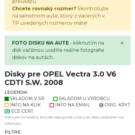
preukazu.
Chcete rovnaký rozmer?
Skontrolujte
na samotnom aute, ktorý z viacerých v
TP uvedených rozmerov máte!
×
FOTO DISKU NA AUTE
- kliknutím na
disk väčšinou uvidíte reálne fotografie
diskov na autách.
Disky pre OPEL Vectra 3.0 V6
CDTI S.W. 2008
LEGENDA:
SKLADOM V SR
SKLADOM U VÝROBCU
INFO NA KLIK
INFO NA EMAIL
ORIG. KRYT
ECE CERT.
Kliknutie na farebný štvorček dostupnosti a cenu pri disku poskytne viac
informácií.
FILTRE: