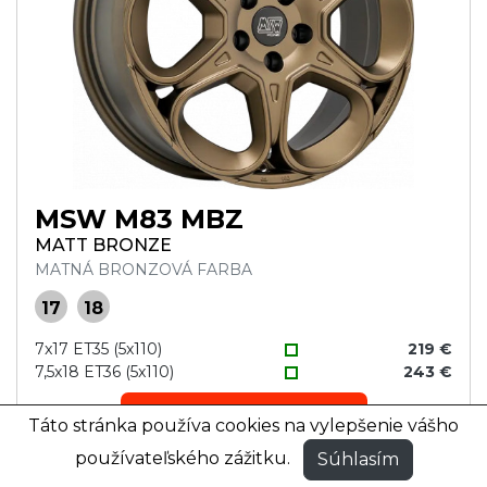
MSW M83 MBZ
MATT BRONZE
MATNÁ BRONZOVÁ FARBA
17
18
7x17 ET35 (5x110)
219 €
7,5x18 ET36 (5x110)
243 €
DETAIL + FOTO
Táto stránka používa cookies na vylepšenie vášho
používateľského zážitku.
Súhlasím