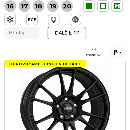
16
17
18
19
20
2
ECE
ĎALŠIE
73

modelov
ODPORÚČAME -> INFO V DETAILE