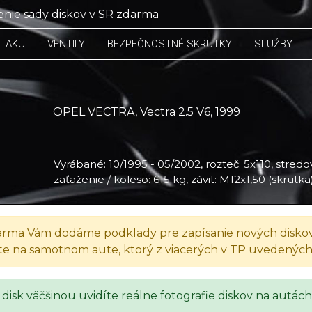
nie sady diskov v SR zdarma
TLAKU
VENTILY
BEZPEČNOSTNÉ SKRUTKY
SLUŽBY
OPEL VECTRA, Vectra 2.5 V6, 1999
Vyrábané: 10/1995 - 05/2002, rozteč: 5x110, stredov
zaťaženie / koleso: 615 kg, závit: M12x1,50 (skrutka
rma Vám dodáme podklady pre zapísanie nových diskov
te na samotnom aute, ktorý z viacerých v TP uvedenýc
 disk väčšinou uvidíte reálne fotografie diskov na autách