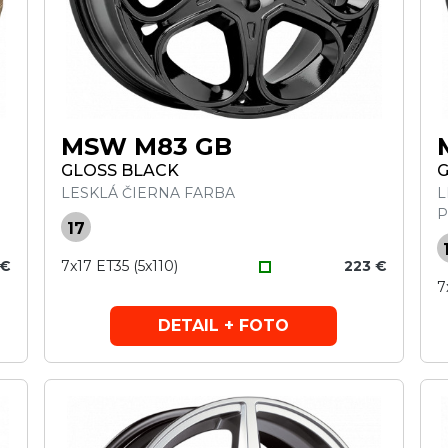
MSW M83 GB
GLOSS BLACK
G
LESKLÁ ČIERNA FARBA
L
P
17
 €
7x17 ET35 (5x110)
223 €
7
DETAIL + FOTO