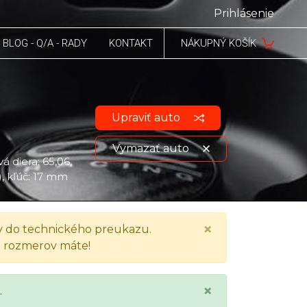
Prihlásenie
BLOG - Q/A - RADY
KONTAKT
NÁKUPNÝ KOŠÍK
Upraviť auto
Vymazať auto
á diera: 65,06,
), kľúč: 17 mm
Zobraziť údaje o vozidle
×
 do technického preukazu.
h rozmerov máte!
×
.