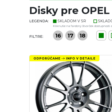
Disky pre OPEL 
LEGENDA:
SKLADOM V SR
SKLAD
Kliknutie na farebný štvorček dostupnosti a
16
17
18
FILTRE:
ODPORÚČAME -> INFO V DETAILE