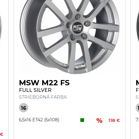
MSW M22 FS
FULL SILVER
F
STRIEBORNÁ FARBA
S
16
6,5x16 ET42 (5x108)
7
118 €
 €