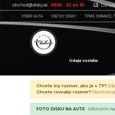
obchod@disky.sk
0905 - 32 44 55
Doruče
VÝBER AUTA
VŠETKY DISKY
TPMS SNÍMAČE 
Údaje vozidla:
OPEL VECTRA, Vectra 2.5 V6, 1999
Chcete iný rozmer, ako je v TP?
Zda
Chcete rovnaký rozmer?
Skontroluj
FOTO DISKU NA AUTE
- kliknutím na