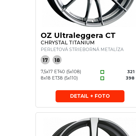
OZ Ultraleggera CT
CHRYSTAL TITANIUM
PERLEŤOVÁ STRIEBORNÁ METALÍZA
17
18
7,5x17 ET40 (5x108)
321
8x18 ET38 (5x110)
398
DETAIL + FOTO