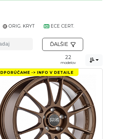
ORIG. KRYT
ECE CERT.
ĎALŠIE
22

modelov
DPORÚČAME -> INFO V DETAILE