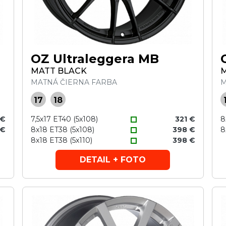
OZ Ultraleggera MB
MATT BLACK
MATNÁ ČIERNA FARBA
M
17
18
 €
7,5x17 ET40 (5x108)
321 €
8
 €
8x18 ET38 (5x108)
398 €
8
8x18 ET38 (5x110)
398 €
DETAIL + FOTO