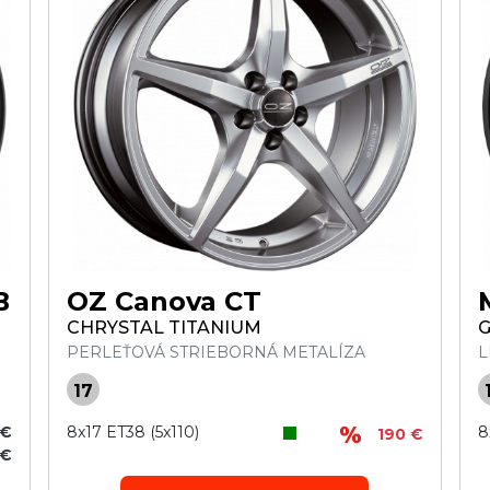
B
OZ Canova CT
CHRYSTAL TITANIUM
G
PERLEŤOVÁ STRIEBORNÁ METALÍZA
L
17
 €
8x17 ET38 (5x110)
8
190 €
 €