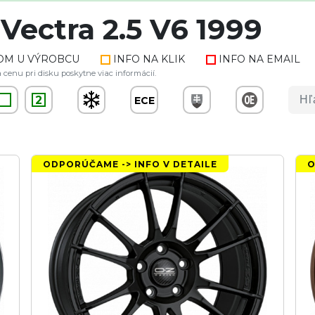
Vectra 2.5 V6 1999
OM U VÝROBCU
INFO NA KLIK
INFO NA EMAIL
 cenu pri disku poskytne viac informácií.
2
ECE
ODPORÚČAME -> INFO V DETAILE
O