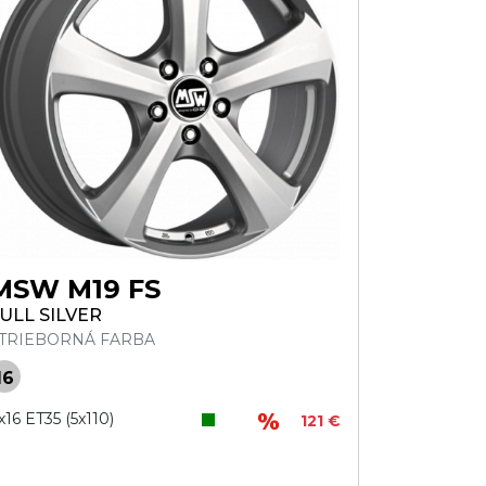
MSW M19 FS
ULL SILVER
TRIEBORNÁ FARBA
16
x16 ET35 (5x110)
121 €