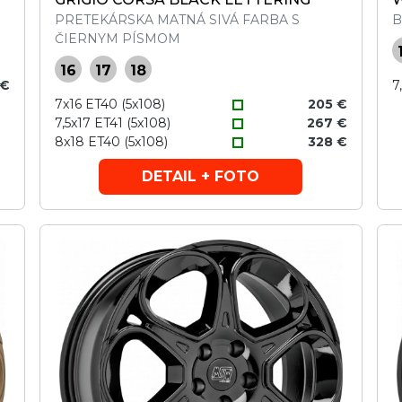
PRETEKÁRSKA MATNÁ SIVÁ FARBA S
B
ČIERNYM PÍSMOM
16
17
18
 €
7
7x16 ET40 (5x108)
205 €
7,5x17 ET41 (5x108)
267 €
8x18 ET40 (5x108)
328 €
DETAIL + FOTO