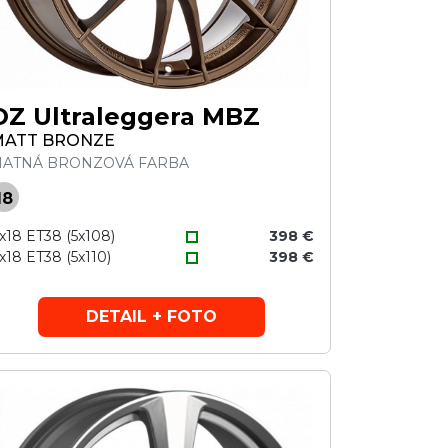
OZ Ultraleggera MBZ
MATT BRONZE
ATNÁ BRONZOVÁ FARBA
18
x18 ET38 (5x108)
398 €
x18 ET38 (5x110)
398 €
DETAIL + FOTO