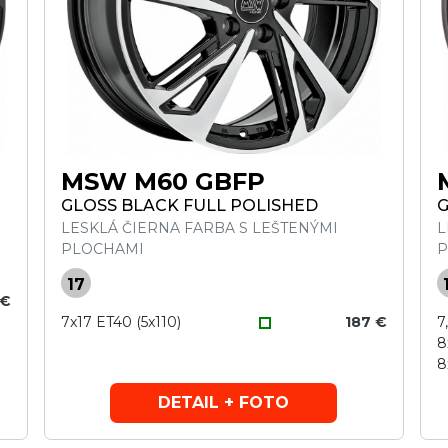
MSW M60 GBFP
GLOSS BLACK FULL POLISHED
G
LESKLÁ ČIERNA FARBA S LEŠTENÝMI
L
PLOCHAMI
P
17
 €
7x17 ET40 (5x110)
187 €
7
8
8
DETAIL + FOTO