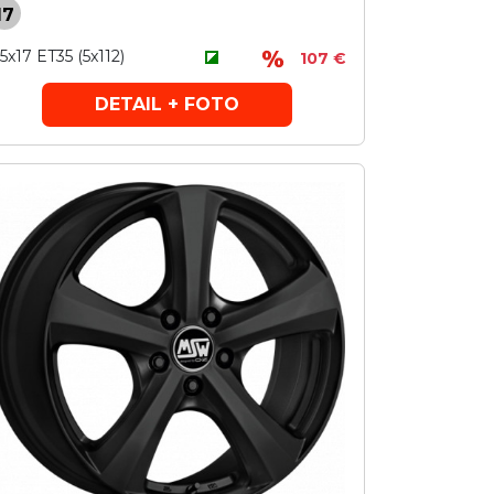
17
,5x17 ET35 (5x112)
107 €
DETAIL + FOTO