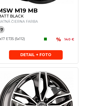
MSW M19 MB
ATT BLACK
ATNÁ ČIERNA FARBA
17
x17 ET35 (5x112)
140 €
DETAIL + FOTO