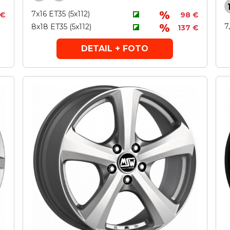
7x16 ET35 (5x112)
 €
98 €
7
8x18 ET35 (5x112)
137 €
DETAIL + FOTO