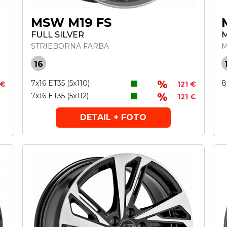
MSW M19 FS
FULL SILVER
M
STRIEBORNÁ FARBA
M
16
7x16 ET35 (5x110)
8
 €
121 €
7x16 ET35 (5x112)
121 €
DETAIL + FOTO