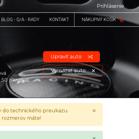
Prihlásenie
BLOG - Q/A - RADY
KONTAKT
NÁKUPNÝ KOŠÍK
Upraviť auto
Vymazať auto
ová
1,50 (skrutka),
Zobraziť údaje o vozidle
×
 do technického preukazu.
h rozmerov máte!
×
.