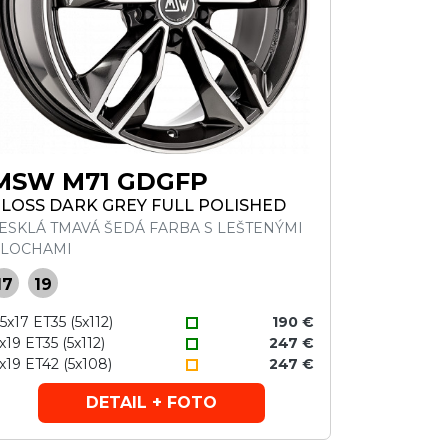
MSW M71 GDGFP
LOSS DARK GREY FULL POLISHED
ESKLÁ TMAVÁ ŠEDÁ FARBA S LEŠTENÝMI
LOCHAMI
17
19
,5x17 ET35 (5x112)
190 €
x19 ET35 (5x112)
247 €
x19 ET42 (5x108)
247 €
DETAIL + FOTO