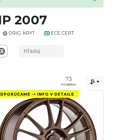
HP 2007
ORIG. KRYT
ECE CERT.
73

modelov
DPORÚČAME -> INFO V DETAILE