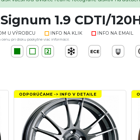
 Signum 1.9 CDTI/120
OM U VÝROBCU
INFO NA KLIK
INFO NA EMAIL
 cenu pri disku poskytne viac informácií.
2
ECE
ODPORÚČAME -> INFO V DETAILE
O