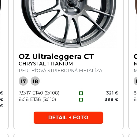
OZ Ultraleggera CT
CHRYSTAL TITANIUM
PERLEŤOVÁ STRIEBORNÁ METALÍZA
M
17
18
 €
7,5x17 ET40 (5x108)
321 €
8
 €
8x18 ET38 (5x110)
398 €
8
 €
DETAIL + FOTO