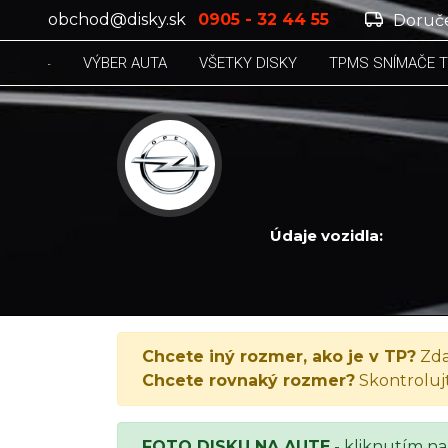
obchod@disky.sk
0905 - 32 44 55
Doruče
VÝBER AUTA
VŠETKY DISKY
TPMS SNÍMAČE 
Údaje vozidla:
OPEL SIGNUM, Signum 1.9 CDTI/120
Chcete iný rozmer, ako je v TP?
Zda
Chcete rovnaký rozmer?
Skontroluj
FOTO DISKU NA AUTE
- kliknutím na