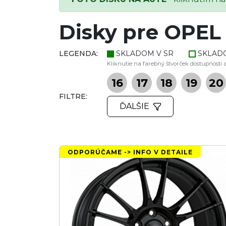
Disky pre OPEL
LEGENDA:
SKLADOM V SR
SKLAD
Kliknutie na farebný štvorček dostupnosti a
16
17
18
19
20
FILTRE:
ĎALŠIE
ODPORÚČAME -> INFO V DETAILE