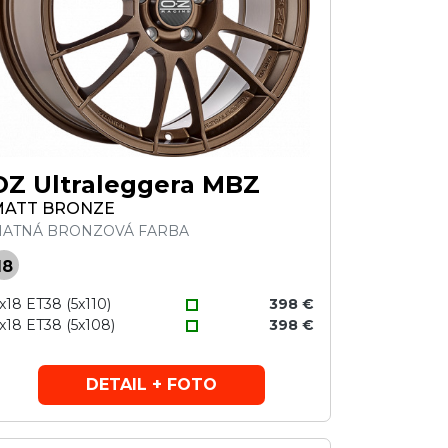
OZ Ultraleggera MBZ
MATT BRONZE
ATNÁ BRONZOVÁ FARBA
18
x18 ET38 (5x110)
398 €
x18 ET38 (5x108)
398 €
DETAIL + FOTO