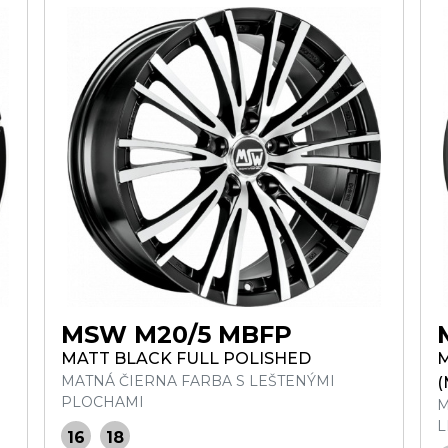
MSW M20/5 MBFP
MATT BLACK FULL POLISHED
M
MATNÁ ČIERNA FARBA S LEŠTENÝMI
(
PLOCHAMI
M
L
16
18