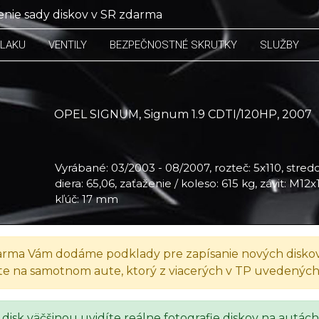
nie sady diskov v SR zdarma
TLAKU
VENTILY
BEZPEČNOSTNÉ SKRUTKY
SLUŽBY
OPEL SIGNUM, Signum 1.9 CDTI/120HP, 2007
Vyrábané: 03/2003 - 08/2007, rozteč: 5x110, stred
diera: 65,06, zaťaženie / koleso: 615 kg, závit: M12x
kľúč: 17 mm
HP, 2007
rma Vám dodáme podklady pre zapísanie nových diskov
te na samotnom aute, ktorý z viacerých v TP uvedenýc
 disk väčšinou uvidíte reálne fotografie diskov na autách