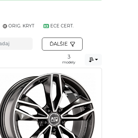
ORIG. KRYT
ECE CERT.
ĎALŠIE
3

modely