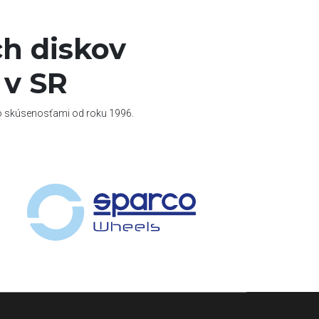
h diskov
 v SR
so skúsenosťami od roku 1996.