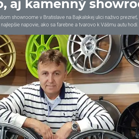
, aj kamenný showr
m showroome v Bratislave na Bajkalskej ulici naživo prezrieť, oh
najlepšie napovie, ako sa farebne a tvarovo k Vášmu autu hodí.