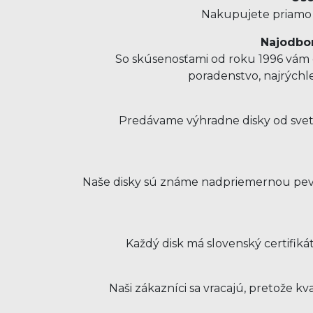
Nakupujete priamo u
Najodbor
So skúsenosťami od roku 1996 vám o
poradenstvo, najrýchl
Predávame výhradne disky od svet
Naše disky sú známe nadpriemernou pevno
Každý disk má slovenský certifiká
Naši zákazníci sa vracajú, pretože 