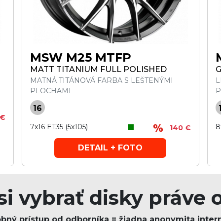
MSW M25 MTFP
MATT TITANIUM FULL POLISHED
G
MATNÁ TITÁNOVÁ FARBA S LEŠTENÝMI
L
PLOCHAMI
P
16
 €
7x16 ET35 (5x105)
8
140 €
DETAIL + FOTO
si vybrať disky práve 
bný prístup od odborníka = žiadna anonymita inter