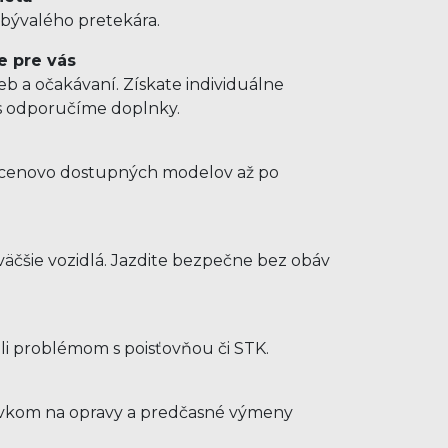
 bývalého pretekára.
e pre vás
b a očakávaní. Získate individuálne
us odporučíme doplnky.
d cenovo dostupných modelov až po
e
äčšie vozidlá. Jazdite bezpečne bez obáv
hli problémom s poisťovňou či STK.
ýdavkom na opravy a predčasné výmeny