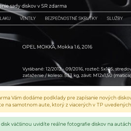
nie sady diskov v SR zdarma
TLAKU
VENTILY
BEZPEČNOSTNÉ SKRUTKY
SLUŽBY
OPEL MOKKA, Mokka 1.6, 2016
Vyrábané: 12/2012 - 09/2016, rozteč: 5x105, stredov
zaťaženie / koleso: 533 kg, závit: M12x1,50 (matica
rma Vám dodáme podklady pre zapísanie nových diskov
te na samotnom aute, ktorý z viacerých v TP uvedenýc
 disk väčšinou uvidíte reálne fotografie diskov na autách