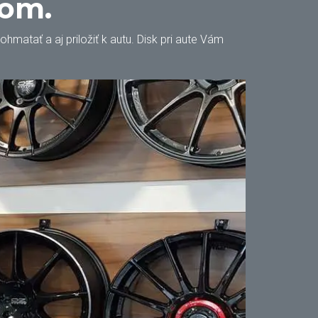
oom.
matať a aj priložiť k autu. Disk pri aute Vám