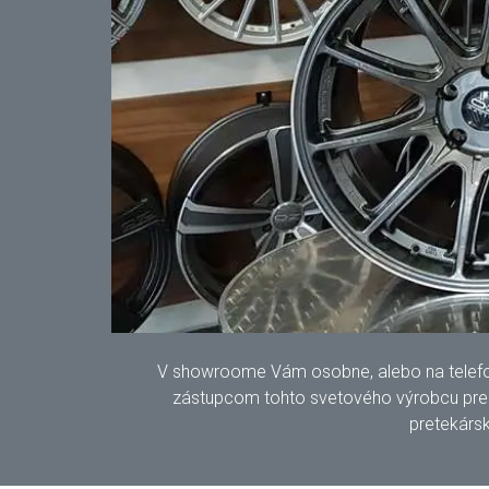
V showroome Vám osobne, alebo na telefonic
zástupcom tohto svetového výrobcu pre S
pretekársk