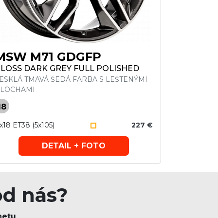
MSW M71 GDGFP
LOSS DARK GREY FULL POLISHED
ESKLÁ TMAVÁ ŠEDÁ FARBA S LEŠTENÝMI
LOCHAMI
18
x18 ET38 (5x105)
227 €
DETAIL + FOTO
od nás?
netu