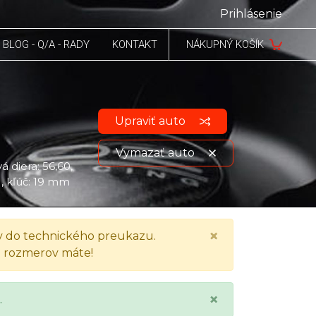
Prihlásenie
BLOG - Q/A - RADY
KONTAKT
NÁKUPNÝ KOŠÍK
Upraviť auto
Vymazať auto
á diera: 56,60,
), kľúč: 19 mm
Zobraziť údaje o vozidle
×
 do technického preukazu.
h rozmerov máte!
×
.