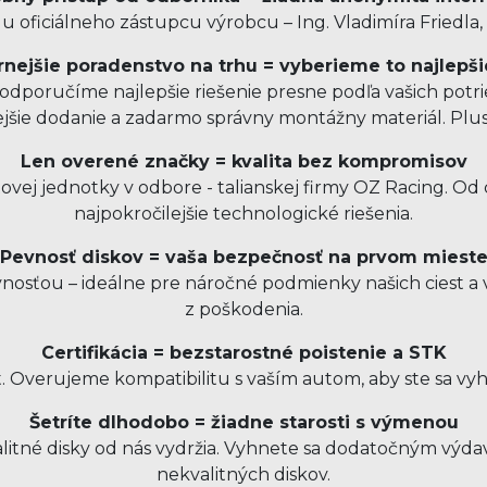
 oficiálneho zástupcu výrobcu – Ing. Vladimíra Friedla,
nejšie poradenstvo na trhu = vyberieme to najlepši
dporučíme najlepšie riešenie presne podľa vašich potrie
ejšie dodanie a zadarmo správny montážny materiál. Pl
Len overené značky = kvalita bez kompromisov
ovej jednotky v odbore - talianskej firmy OZ Racing. O
najpokročilejšie technologické riešenia.
Pevnosť diskov = vaša bezpečnosť na prvom miest
sťou – ideálne pre náročné podmienky našich ciest a v
z poškodenia.
Certifikácia = bezstarostné poistenie a STK
t. Overujeme kompatibilitu s vaším autom, aby ste sa vy
Šetríte dlhodobo = žiadne starosti s výmenou
kvalitné disky od nás vydržia. Vyhnete sa dodatočným v
nekvalitných diskov.