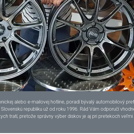
kej alebo e-mailovej hotline, poradí bývalý automobilový pretek
lovenskú republiku už od roku 1996. Rád Vám odporučí vhodné 
ych tratí, pretože správny výber diskov je aj pri pretekoch veľmi