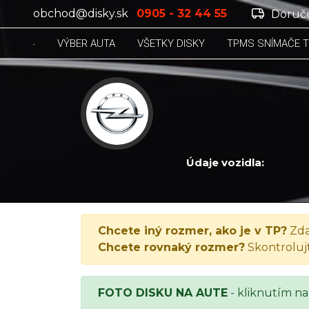
obchod@disky.sk
0905 - 32 44 55
Doruče
VÝBER AUTA
VŠETKY DISKY
TPMS SNÍMAČE 
Údaje vozidla:
OPEL MOKKA, Mokka 1.6, 2016
Chcete iný rozmer, ako je v TP?
Zda
Chcete rovnaký rozmer?
Skontroluj
FOTO DISKU NA AUTE
- kliknutím na