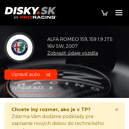
ALFA ROMEO 159, 159 1.9 JTS
16V SW, 2007
Zobraziť údaje vozidla
Upraviť auto
Vymazať auto
ALFA ROMEO 159, 159 1.9 JTS
Zobraziť údaje o
×
Chcete iný rozmer, ako je v TP?
16V SW, 2007
vozidle
Zdarma Vám dodáme podklady pre
zapísanie nových diskov do technického