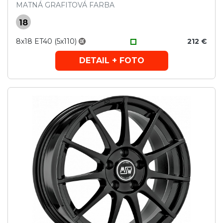
MATNÁ GRAFITOVÁ FARBA
18
8x18 ET40 (5x110)
212 €
DETAIL + FOTO