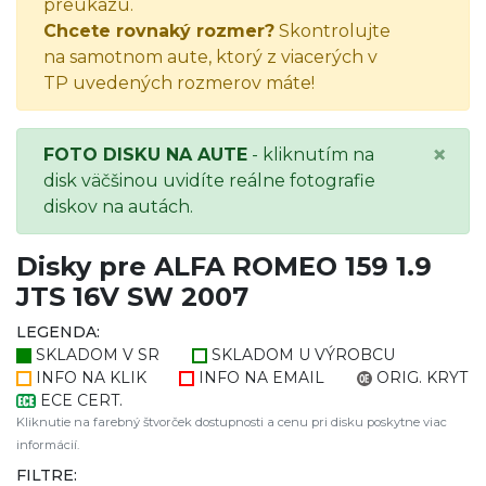
preukazu.
Chcete rovnaký rozmer?
Skontrolujte
na samotnom aute, ktorý z viacerých v
TP uvedených rozmerov máte!
×
FOTO DISKU NA AUTE
- kliknutím na
disk väčšinou uvidíte reálne fotografie
diskov na autách.
Disky pre ALFA ROMEO 159 1.9
JTS 16V SW 2007
LEGENDA:
SKLADOM V SR
SKLADOM U VÝROBCU
INFO NA KLIK
INFO NA EMAIL
ORIG. KRYT
ECE CERT.
Kliknutie na farebný štvorček dostupnosti a cenu pri disku poskytne viac
informácií.
FILTRE: