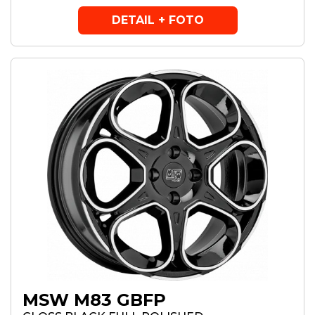
DETAIL + FOTO
MSW M83 GBFP