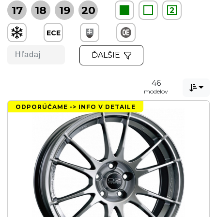
17
18
19
20
2
ECE
ĎALŠIE
46

modelov
ODPORÚČAME -> INFO V DETAILE