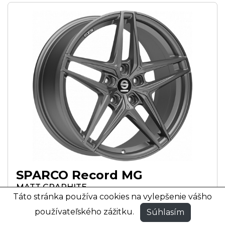
SPARCO Record MG
MATT GRAPHITE
Táto stránka používa cookies na vylepšenie vášho
MATNÁ GRAFITOVÁ FARBA
používateľského zážitku.
Súhlasím
17