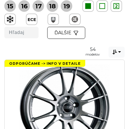
15
16
17
18
19
2
ECE
ĎALŠIE
54

modelov
ODPORÚČAME -> INFO V DETAILE