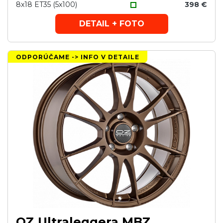
8x18 ET35 (5x100)
398 €
DETAIL + FOTO
ODPORÚČAME -> INFO V DETAILE
OZ Ultraleggera MBZ