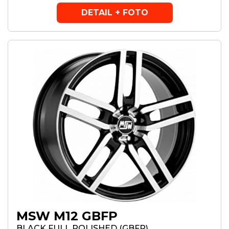
DETAIL + FOTO
MSW M12 GBFP
BLACK FULL POLISHED (GBFP)