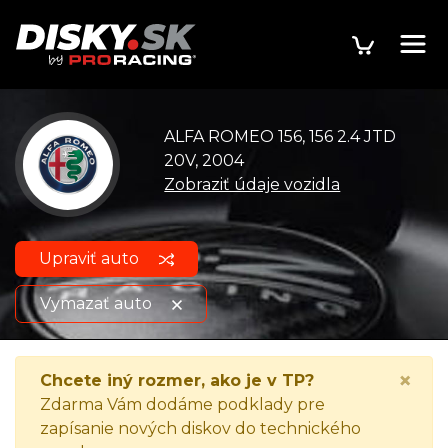
ALFA ROMEO 156, 156 2.4 JTD
20V, 2004
Zobraziť údaje vozidla
Upraviť auto
Vymazať auto
ALFA ROMEO 156, 156 2.4 JTD
Zobraziť údaje o
×
Chcete iný rozmer, ako je v TP?
20V, 2004
vozidle
Zdarma Vám dodáme podklady pre
zapísanie nových diskov do technického