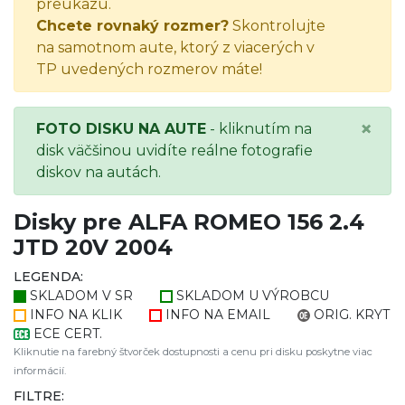
preukazu.
Chcete rovnaký rozmer?
Skontrolujte
na samotnom aute, ktorý z viacerých v
TP uvedených rozmerov máte!
×
FOTO DISKU NA AUTE
- kliknutím na
disk väčšinou uvidíte reálne fotografie
diskov na autách.
Disky pre ALFA ROMEO 156 2.4
JTD 20V 2004
LEGENDA:
SKLADOM V SR
SKLADOM U VÝROBCU
INFO NA KLIK
INFO NA EMAIL
ORIG. KRYT
ECE CERT.
Kliknutie na farebný štvorček dostupnosti a cenu pri disku poskytne viac
informácií.
FILTRE: