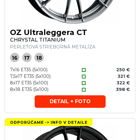
OZ Ultraleggera CT
CHRYSTAL TITANIUM
PERLEŤOVÁ STRIEBORNÁ METALÍZA
16
17
18
7x16 ET35 (5x100)
250 €
7,5x17 ET35 (5x100)
321 €
8x17 ET35 (5x100)
322 €
8x18 ET35 (5x100)
398 €
DETAIL + FOTO
ODPORÚČAME -> INFO V DETAILE