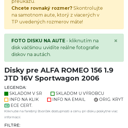
preukazu.
Chcete rovnaký rozmer?
Skontrolujte
na samotnom aute, ktorý z viacerých v
TP uvedených rozmerov máte!
×
FOTO DISKU NA AUTE
- kliknutím na
disk väčšinou uvidíte reálne fotografie
diskov na autách.
Disky pre ALFA ROMEO 156 1.9
JTD 16V Sportwagon 2006
LEGENDA:
SKLADOM V SR
SKLADOM U VÝROBCU
INFO NA KLIK
INFO NA EMAIL
ORIG. KRYT
ECE CERT.
Kliknutie na farebný štvorček dostupnosti a cenu pri disku poskytne viac
informácií.
FILTRE: