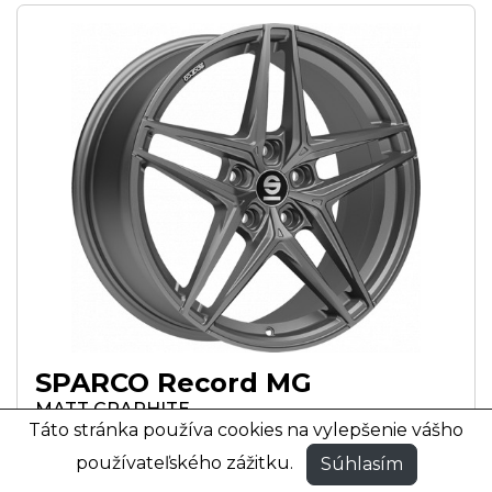
SPARCO Record MG
MATT GRAPHITE
Táto stránka používa cookies na vylepšenie vášho
MATNÁ GRAFITOVÁ FARBA
používateľského zážitku.
Súhlasím
17