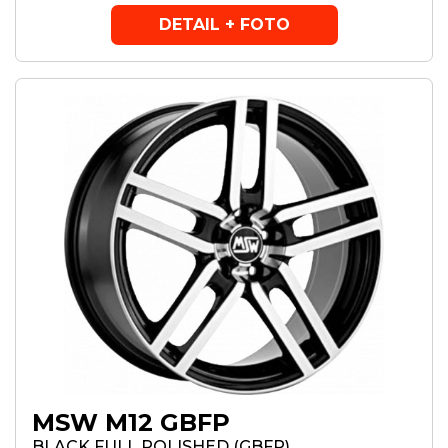
DETAIL + FOTO
MSW M12 GBFP
BLACK FULL POLISHED (GBFP)