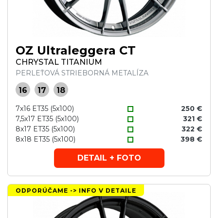
OZ Ultraleggera CT
CHRYSTAL TITANIUM
PERLEŤOVÁ STRIEBORNÁ METALÍZA
16
17
18
7x16 ET35 (5x100)
250 €
7,5x17 ET35 (5x100)
321 €
8x17 ET35 (5x100)
322 €
8x18 ET35 (5x100)
398 €
DETAIL + FOTO
ODPORÚČAME -> INFO V DETAILE