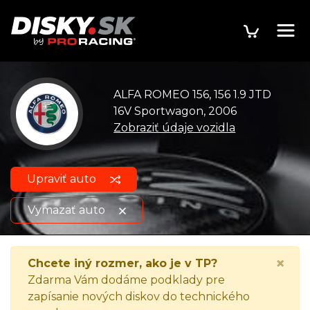
ALFA ROMEO 156, 156 1.9 JTD
16V Sportwagon, 2006
Zobraziť údaje vozidla
Upraviť auto
Vymazať auto
ALFA ROMEO 156, 156 1.9 JTD
Zobraziť údaje
×
Chcete iný rozmer, ako je v TP?
16V Sportwagon, 2006
o vozidle
Zdarma Vám dodáme podklady pre
zapísanie nových diskov do technického