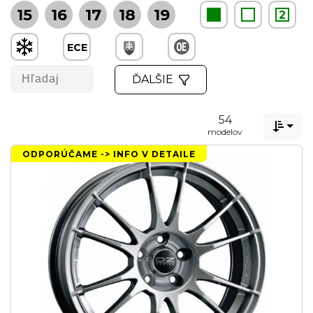
15
16
17
18
19
2
ECE
ĎALŠIE
54

modelov
ODPORÚČAME -> INFO V DETAILE