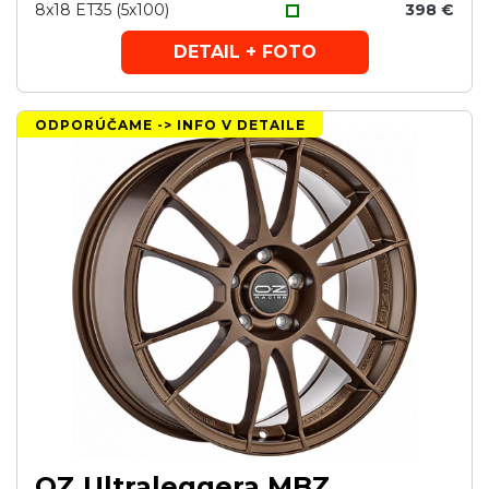
8x18 ET35 (5x100)
398 €
DETAIL + FOTO
ODPORÚČAME -> INFO V DETAILE
OZ Ultraleggera MBZ