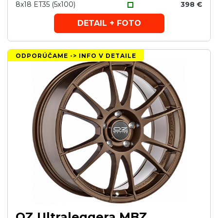
8x18 ET35 (5x100)
398 €
DETAIL + FOTO
ODPORÚČAME -> INFO V DETAILE
OZ Ultraleggera MBZ