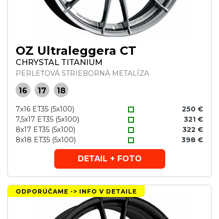
OZ Ultraleggera CT
CHRYSTAL TITANIUM
PERLEŤOVÁ STRIEBORNÁ METALÍZA
16
17
18
7x16 ET35 (5x100)
250 €
7,5x17 ET35 (5x100)
321 €
8x17 ET35 (5x100)
322 €
8x18 ET35 (5x100)
398 €
DETAIL + FOTO
ODPORÚČAME -> INFO V DETAILE