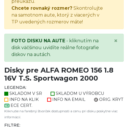
preukazu.
Chcete rovnaký rozmer?
Skontrolujte
na samotnom aute, ktorý z viacerých v
TP uvedených rozmerov máte!
×
FOTO DISKU NA AUTE
- kliknutím na
disk väčšinou uvidíte reálne fotografie
diskov na autách.
Disky pre ALFA ROMEO 156 1.8
16V T.S. Sportwagon 2000
LEGENDA:
SKLADOM V SR
SKLADOM U VÝROBCU
INFO NA KLIK
INFO NA EMAIL
ORIG. KRYT
ECE CERT.
Kliknutie na farebný štvorček dostupnosti a cenu pri disku poskytne viac
informácií.
FILTRE: