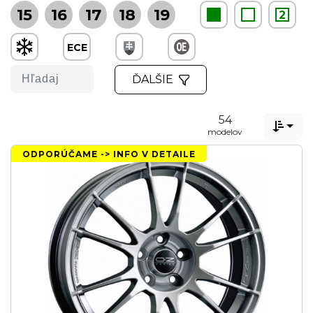
15
16
17
18
19
2
ECE
ĎALŠIE
54

modelov
ODPORÚČAME -> INFO V DETAILE