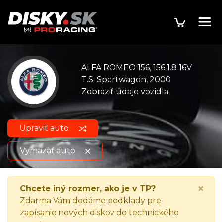
ALFA ROMEO 156, 156 1.8 16V
T.S. Sportwagon, 2000
Zobraziť údaje vozidla
Upraviť auto
Vymazať auto
ALFA ROMEO 156, 156 1.8 16V
Zobraziť údaje
×
Chcete iný rozmer, ako je v TP?
T.S. Sportwagon, 2000
o vozidle
Zdarma Vám dodáme podklady pre
zapísanie nových diskov do technického