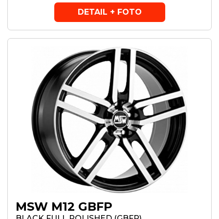
DETAIL + FOTO
MSW M12 GBFP
BLACK FULL POLISHED (GBFP)