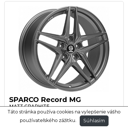
SPARCO Record MG
MATT GRAPHITE
Táto stránka používa cookies na vylepšenie vášho
MATNÁ GRAFITOVÁ FARBA
používateľského zážitku.
Súhlasím
17