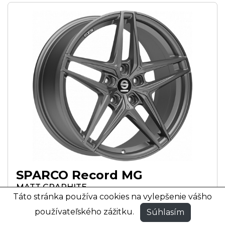
SPARCO Record MG
MATT GRAPHITE
Táto stránka používa cookies na vylepšenie vášho
MATNÁ GRAFITOVÁ FARBA
používateľského zážitku.
Súhlasím
17