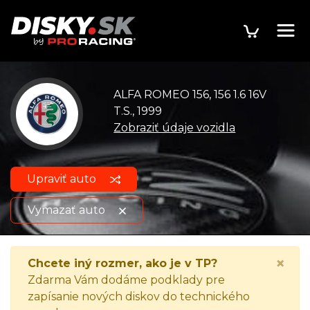
ALFA ROMEO 156, 156 1.6 16V
T.S., 1999
Zobraziť údaje vozidla
Upraviť auto
Vymazať auto
ALFA ROMEO 156, 156 1.6 16V
Zobraziť údaje o
×
Chcete iný rozmer, ako je v TP?
T.S., 1999
vozidle
Zdarma Vám dodáme podklady pre
zapísanie nových diskov do technického