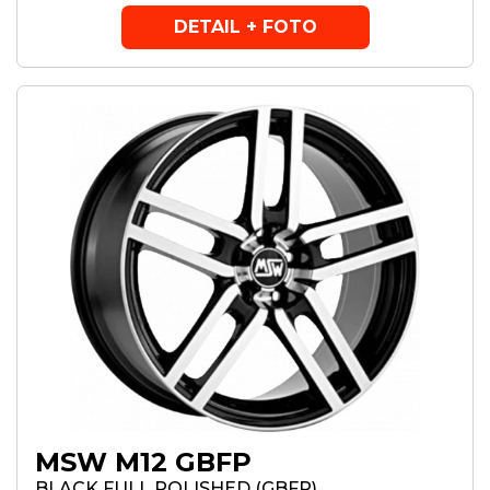
DETAIL + FOTO
MSW M12 GBFP
BLACK FULL POLISHED (GBFP)