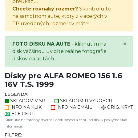
preukazu.
Chcete rovnaký rozmer?
Skontrolujte
na samotnom aute, ktorý z viacerých v
TP uvedených rozmerov máte!
×
FOTO DISKU NA AUTE
- kliknutím na
disk väčšinou uvidíte reálne fotografie
diskov na autách.
Disky pre ALFA ROMEO 156 1.6
16V T.S. 1999
LEGENDA:
SKLADOM V SR
SKLADOM U VÝROBCU
INFO NA KLIK
INFO NA EMAIL
ORIG. KRYT
ECE CERT.
Kliknutie na farebný štvorček dostupnosti a cenu pri disku poskytne viac
informácií.
FILTRE: