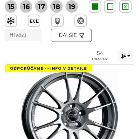
15
16
17
18
19
2
ECE
ĎALŠIE
54

modelov
ODPORÚČAME -> INFO V DETAILE