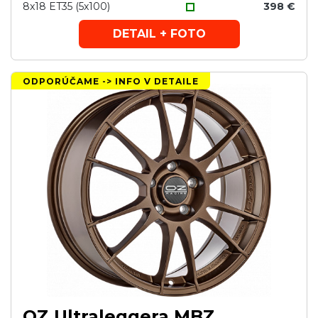
8x18 ET35 (5x100)
398 €
DETAIL + FOTO
ODPORÚČAME -> INFO V DETAILE
OZ Ultraleggera MBZ