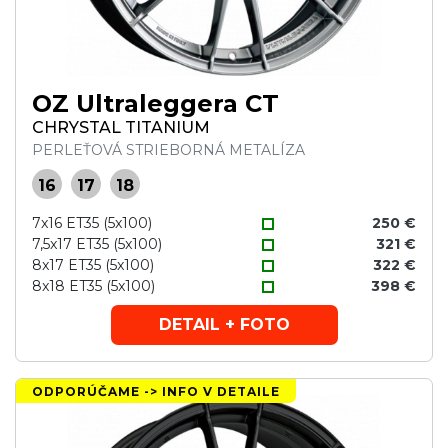
OZ Ultraleggera CT
CHRYSTAL TITANIUM
PERLEŤOVÁ STRIEBORNÁ METALÍZA
16
17
18
7x16 ET35 (5x100)
250 €
7,5x17 ET35 (5x100)
321 €
8x17 ET35 (5x100)
322 €
8x18 ET35 (5x100)
398 €
DETAIL + FOTO
ODPORÚČAME -> INFO V DETAILE