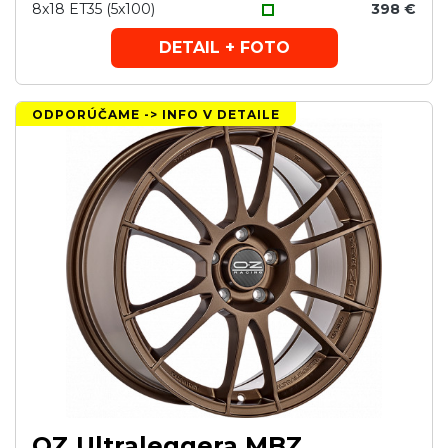
8x18 ET35 (5x100)
398 €
DETAIL + FOTO
ODPORÚČAME -> INFO V DETAILE
OZ Ultraleggera MBZ