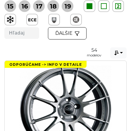
15
16
17
18
19
2
ECE
ĎALŠIE
54

modelov
ODPORÚČAME -> INFO V DETAILE