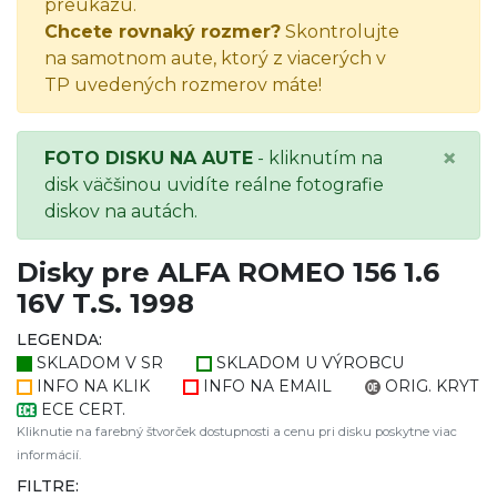
preukazu.
Chcete rovnaký rozmer?
Skontrolujte
na samotnom aute, ktorý z viacerých v
TP uvedených rozmerov máte!
×
FOTO DISKU NA AUTE
- kliknutím na
disk väčšinou uvidíte reálne fotografie
diskov na autách.
Disky pre ALFA ROMEO 156 1.6
16V T.S. 1998
LEGENDA:
SKLADOM V SR
SKLADOM U VÝROBCU
INFO NA KLIK
INFO NA EMAIL
ORIG. KRYT
ECE CERT.
Kliknutie na farebný štvorček dostupnosti a cenu pri disku poskytne viac
informácií.
FILTRE: