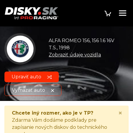
ALFA ROMEO 156, 156 1.6 16V
T.S., 1998
Zobraziť údaje vozidla
Upraviť auto
Vymazať auto
ALFA ROMEO 156, 156 1.6 16V
Zobraziť údaje o
×
Chcete iný rozmer, ako je v TP?
T.S., 1998
vozidle
Zdarma Vám dodáme podklady pre
zapísanie nových diskov do technického