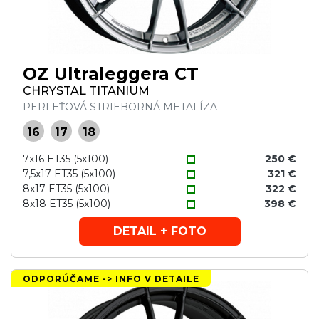
OZ Ultraleggera CT
CHRYSTAL TITANIUM
PERLEŤOVÁ STRIEBORNÁ METALÍZA
16
17
18
7x16 ET35 (5x100)
250 €
7,5x17 ET35 (5x100)
321 €
8x17 ET35 (5x100)
322 €
8x18 ET35 (5x100)
398 €
DETAIL + FOTO
ODPORÚČAME -> INFO V DETAILE