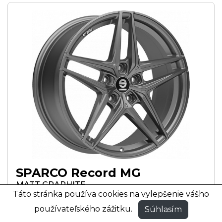
SPARCO Record MG
MATT GRAPHITE
Táto stránka používa cookies na vylepšenie vášho
MATNÁ GRAFITOVÁ FARBA
používateľského zážitku.
Súhlasím
17