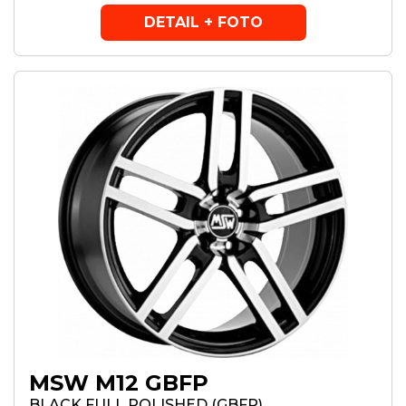
DETAIL + FOTO
MSW M12 GBFP
BLACK FULL POLISHED (GBFP)