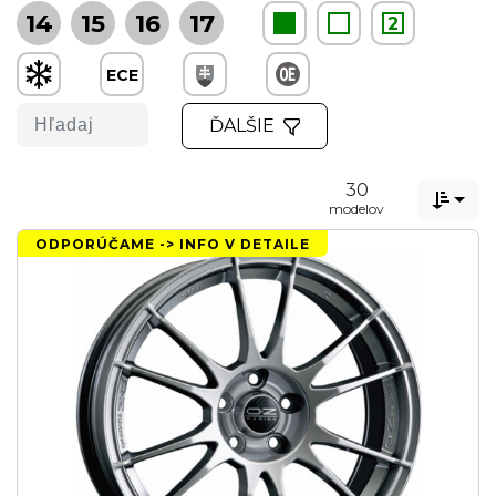
14
15
16
17
2
ECE
ĎALŠIE
30

modelov
ODPORÚČAME -> INFO V DETAILE