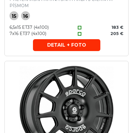
PÍSMOM
15
16
6,5x15 ET37 (4x100)
183 €
7x16 ET37 (4x100)
205 €
DETAIL + FOTO