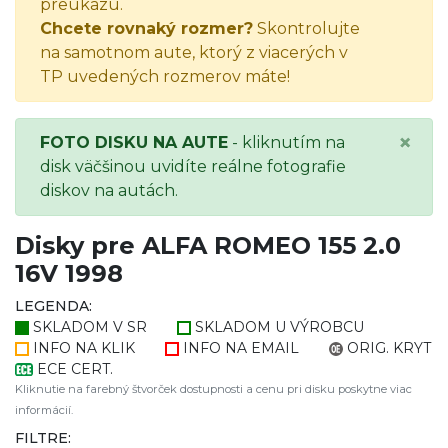
preukazu.
Chcete rovnaký rozmer?
Skontrolujte
na samotnom aute, ktorý z viacerých v
TP uvedených rozmerov máte!
×
FOTO DISKU NA AUTE
- kliknutím na
disk väčšinou uvidíte reálne fotografie
diskov na autách.
Disky pre ALFA ROMEO 155 2.0
16V 1998
LEGENDA:
SKLADOM V SR
SKLADOM U VÝROBCU
INFO NA KLIK
INFO NA EMAIL
ORIG. KRYT
ECE CERT.
Kliknutie na farebný štvorček dostupnosti a cenu pri disku poskytne viac
informácií.
FILTRE: