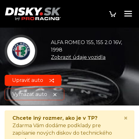
ALFA ROMEO 155, 155 2.0 16V,
1998
Zobraziť údaje vozidla
Upraviť auto
Vymazať auto
ALFA ROMEO 155, 155 2.0
Zobraziť údaje o
×
Chcete iný rozmer, ako je v TP?
16V, 1998
vozidle
Zdarma Vám dodáme podklady pre
zapísanie nových diskov do technického