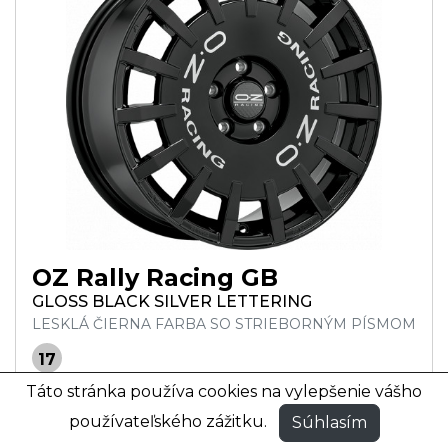
OZ Rally Racing GB
GLOSS BLACK SILVER LETTERING
LESKLÁ ČIERNA FARBA SO STRIEBORNÝM PÍSMOM
17
Táto stránka používa cookies na vylepšenie vášho
7x17 ET30 (4x100)
284 €
7x17 ET35 (4x98)
284 €
používateľského zážitku.
Súhlasím
7x17 ET37 (4x100)
284 €