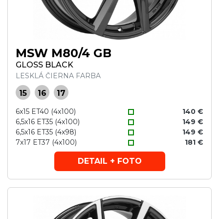
MSW M80/4 GB
GLOSS BLACK
LESKLÁ ČIERNA FARBA
15
16
17
6x15 ET40 (4x100)
140 €
6,5x16 ET35 (4x100)
149 €
6,5x16 ET35 (4x98)
149 €
7x17 ET37 (4x100)
181 €
DETAIL + FOTO