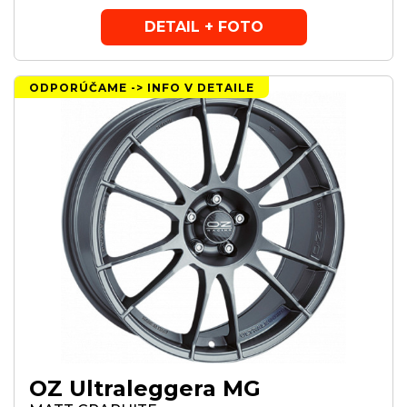
DETAIL + FOTO
ODPORÚČAME -> INFO V DETAILE
OZ Ultraleggera MG