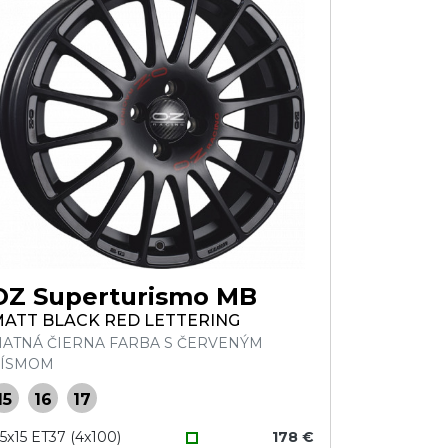
OZ Superturismo MB
ATT BLACK RED LETTERING
ATNÁ ČIERNA FARBA S ČERVENÝM
ÍSMOM
15
16
17
,5x15 ET37 (4x100)
178 €