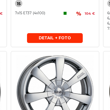
15
7x15 ET37 (4x100)
6
 €
104 €
6
6
7
DETAIL + FOTO