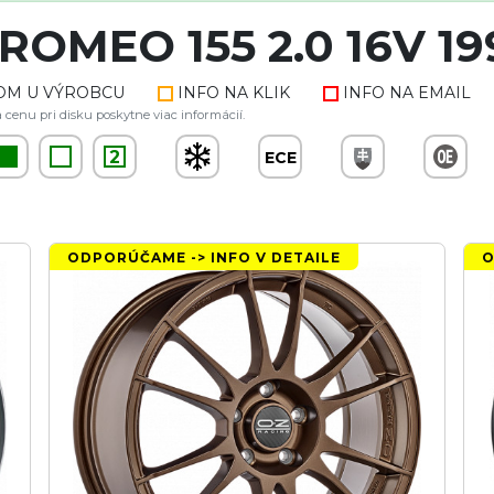
 ROMEO 155 2.0 16V 19
OM U VÝROBCU
INFO NA KLIK
INFO NA EMAIL
 cenu pri disku poskytne viac informácií.
2
ECE
ODPORÚČAME -> INFO V DETAILE
O