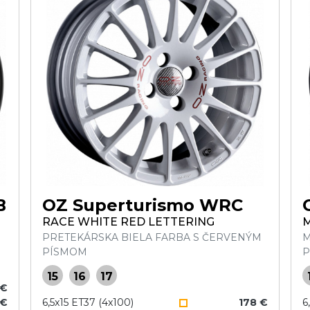
B
OZ Superturismo WRC
RACE WHITE RED LETTERING
M
PRETEKÁRSKA BIELA FARBA S ČERVENÝM
M
PÍSMOM
P
15
16
17
 €
 €
6,5x15 ET37 (4x100)
178 €
6