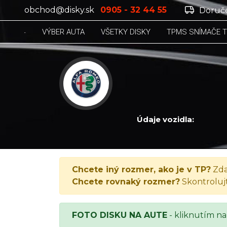
obchod@disky.sk
0905 - 32 44 55
Doruče
VÝBER AUTA
VŠETKY DISKY
TPMS SNÍMAČE 
Údaje vozidla:
ALFA ROMEO 155, 155 2.0 16V, 1995
Chcete iný rozmer, ako je v TP?
Zda
Chcete rovnaký rozmer?
Skontroluj
FOTO DISKU NA AUTE
- kliknutím na