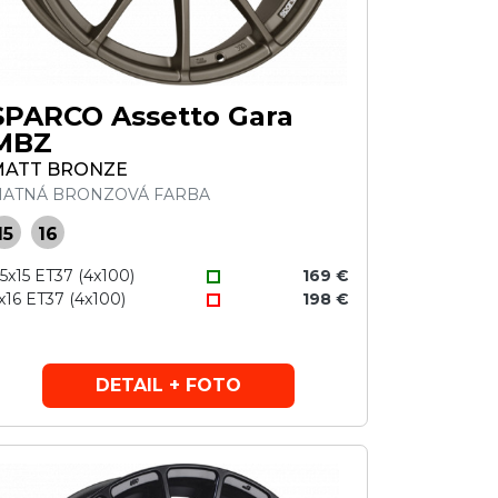
SPARCO Assetto Gara
MBZ
MATT BRONZE
ATNÁ BRONZOVÁ FARBA
15
16
,5x15 ET37 (4x100)
169 €
x16 ET37 (4x100)
198 €
DETAIL + FOTO