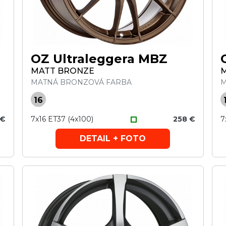
OZ Ultraleggera MBZ
MATT BRONZE
M
MATNÁ BRONZOVÁ FARBA
M
16
 €
7x16 ET37 (4x100)
258 €
7
DETAIL + FOTO