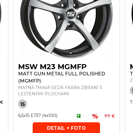
MSW M23 MGMFP
MATT GUN METAL FULL POLISHED
T
Z
(MGMFP)
MATNÁ TMAVÁ ŠEDÁ FARBA ZBRANÍ S
LEŠTENÝMI PLOCHAMI
 €
7
15
6,5x15 ET37 (4x100)
77 €
DETAIL + FOTO