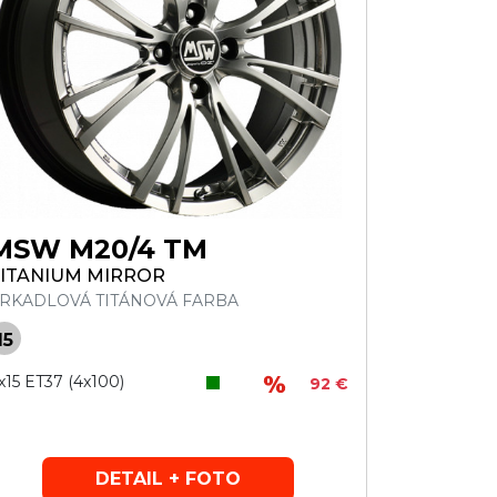
MSW M20/4 TM
ITANIUM MIRROR
RKADLOVÁ TITÁNOVÁ FARBA
15
x15 ET37 (4x100)
92 €
DETAIL + FOTO