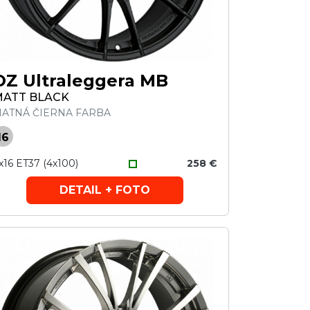
OZ Ultraleggera MB
ATT BLACK
ATNÁ ČIERNA FARBA
16
x16 ET37 (4x100)
258 €
DETAIL + FOTO