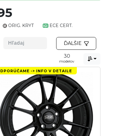
95
ORIG. KRYT
ECE CERT.
ĎALŠIE
30

modelov
DPORÚČAME -> INFO V DETAILE