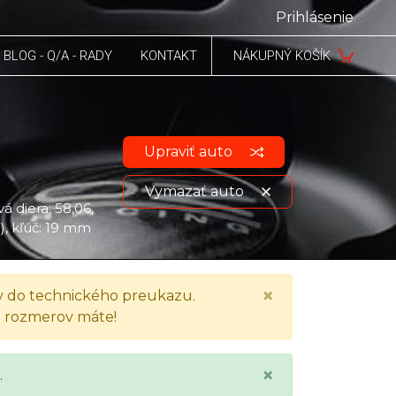
Prihlásenie
BLOG - Q/A - RADY
KONTAKT
NÁKUPNÝ KOŠÍK
Upraviť auto
Vymazať auto
á diera: 58,06,
a), kľúč: 19 mm
Zobraziť údaje o vozidle
×
 do technického preukazu.
h rozmerov máte!
×
.