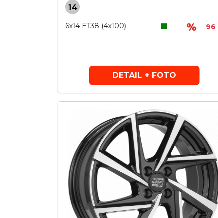
14
6x14 ET38 (4x100)
96
DETAIL + FOTO