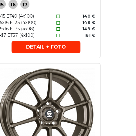
15
16
17
x15 ET40 (4x100)
140 €
,5x16 ET35 (4x100)
149 €
,5x16 ET35 (4x98)
149 €
x17 ET37 (4x100)
181 €
DETAIL + FOTO