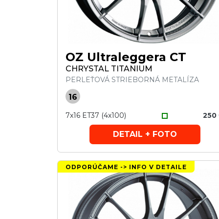
OZ Ultraleggera CT
CHRYSTAL TITANIUM
PERLEŤOVÁ STRIEBORNÁ METALÍZA
16
7x16 ET37 (4x100)
250
DETAIL + FOTO
ODPORÚČAME -> INFO V DETAILE