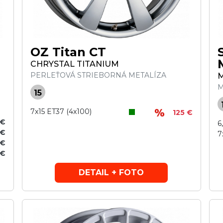
OZ Titan CT
CHRYSTAL TITANIUM
PERLEŤOVÁ STRIEBORNÁ METALÍZA
M
15
7x15 ET37 (4x100)
125 €
 €
6
 €
7
 €
 €
DETAIL + FOTO