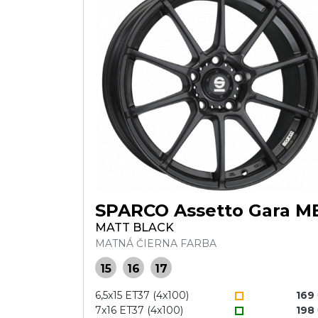
SPARCO Assetto Gara M
MATT BLACK
MATNÁ ČIERNA FARBA
15
16
17
6,5x15 ET37 (4x100)
169
7x16 ET37 (4x100)
198