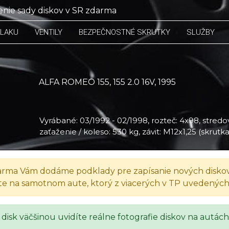
nie sady diskov v SR zdarma
TLAKU
VENTILY
BEZPEČNOSTNÉ SKRUTKY
SLUŽBY
ALFA ROMEO 155, 155 2.0 16V, 1995
Vyrábané: 03/1992 - 02/1998, rozteč: 4x98, stredov
zaťaženie / koleso: 530 kg, závit: M12x1,25 (skrutk
rma Vám dodáme podklady pre zapísanie nových diskov
te na samotnom aute, ktorý z viacerých v TP uvedenýc
 disk väčšinou uvidíte reálne fotografie diskov na autách