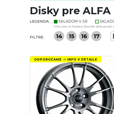
Disky pre ALFA
LEGENDA:
SKLADOM V SR
SKLAD
Kliknutie na farebný štvorček dostupnosti a
14
15
16
17
FILTRE:
ODPORÚČAME -> INFO V DETAILE