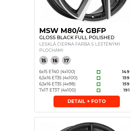
MSW M80/4 GBFP
GLOSS BLACK FULL POLISHED
LESKLÁ ČIERNA FARBA S LEŠTENÝMI
PLOCHAMI
15
16
17
6x15 ET40 (4x100)
149
6,5x16 ET35 (4x100)
159
6,5x16 ET35 (4x98)
159
7x17 ET37 (4x100)
191
DETAIL + FOTO