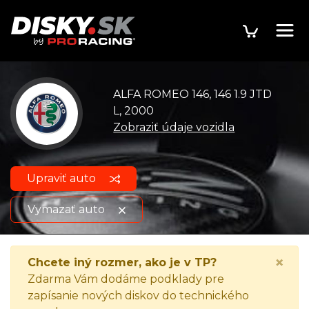
ALFA ROMEO 146, 146 1.9 JTD
L, 2000
Zobraziť údaje vozidla
Upraviť auto
Vymazať auto
ALFA ROMEO 146, 146 1.9
Zobraziť údaje o
×
Chcete iný rozmer, ako je v TP?
JTD L, 2000
vozidle
Zdarma Vám dodáme podklady pre
zapísanie nových diskov do technického