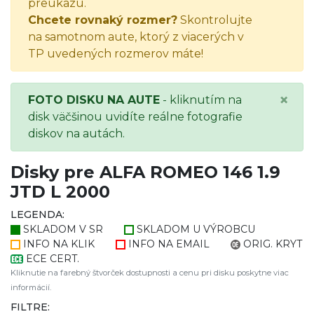
preukazu.
Chcete rovnaký rozmer?
Skontrolujte
na samotnom aute, ktorý z viacerých v
TP uvedených rozmerov máte!
×
FOTO DISKU NA AUTE
- kliknutím na
disk väčšinou uvidíte reálne fotografie
diskov na autách.
Disky pre ALFA ROMEO 146 1.9
JTD L 2000
LEGENDA:
SKLADOM V SR
SKLADOM U VÝROBCU
INFO NA KLIK
INFO NA EMAIL
ORIG. KRYT
ECE CERT.
Kliknutie na farebný štvorček dostupnosti a cenu pri disku poskytne viac
informácií.
FILTRE: