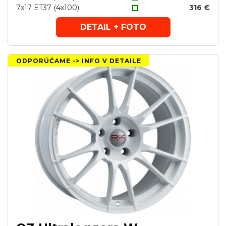
7x17 ET37 (4x100)
316 €
DETAIL + FOTO
ODPORÚČAME -> INFO V DETAILE