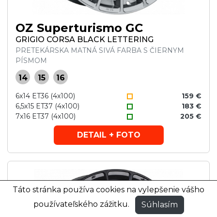
OZ Superturismo GC
GRIGIO CORSA BLACK LETTERING
PRETEKÁRSKA MATNÁ SIVÁ FARBA S ČIERNYM
PÍSMOM
14
15
16
6x14 ET36 (4x100)
159 €
6,5x15 ET37 (4x100)
183 €
7x16 ET37 (4x100)
205 €
DETAIL + FOTO
Táto stránka používa cookies na vylepšenie vášho
používateľského zážitku.
Súhlasím