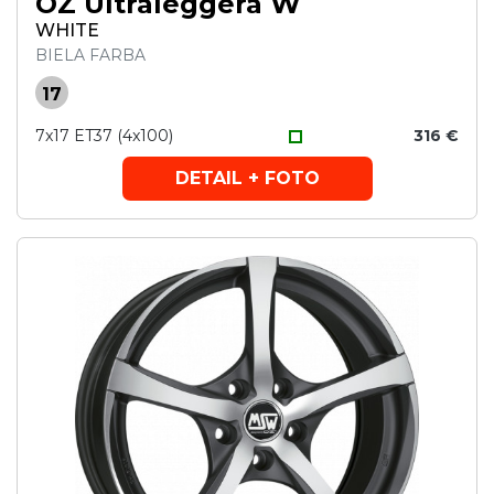
OZ Ultraleggera W
WHITE
BIELA FARBA
17
7x17 ET37 (4x100)
316 €
DETAIL + FOTO