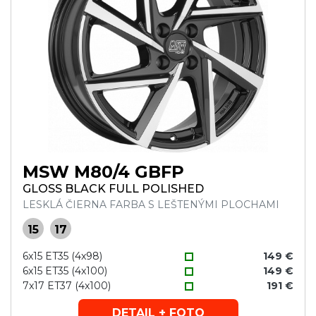
MSW M80/4 GBFP
GLOSS BLACK FULL POLISHED
LESKLÁ ČIERNA FARBA S LEŠTENÝMI PLOCHAMI
15
17
6x15 ET35 (4x98)
149 €
6x15 ET35 (4x100)
149 €
7x17 ET37 (4x100)
191 €
DETAIL + FOTO