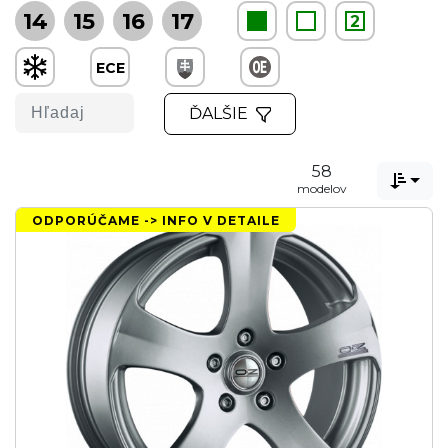
14
15
16
17
2
ECE
ĎALŠIE
58

modelov
ODPORÚČAME -> INFO V DETAILE