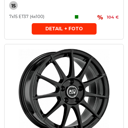
15
7x15 ET37 (4x100)
104 €
DETAIL + FOTO