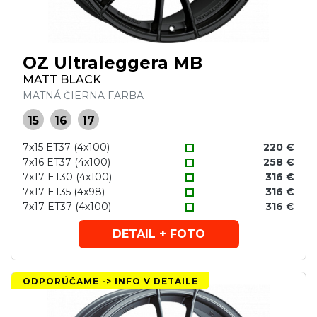
OZ Ultraleggera MB
MATT BLACK
MATNÁ ČIERNA FARBA
15
16
17
7x15 ET37 (4x100)
220 €
7x16 ET37 (4x100)
258 €
7x17 ET30 (4x100)
316 €
7x17 ET35 (4x98)
316 €
7x17 ET37 (4x100)
316 €
DETAIL + FOTO
ODPORÚČAME -> INFO V DETAILE