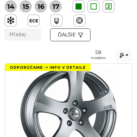
14
15
16
17
2
ECE
ĎALŠIE
58

modelov
ODPORÚČAME -> INFO V DETAILE