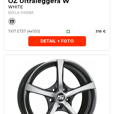
OZ Ultraleggera W
WHITE
BIELA FARBA
17
7x17 ET37 (4x100)
316 €
DETAIL + FOTO