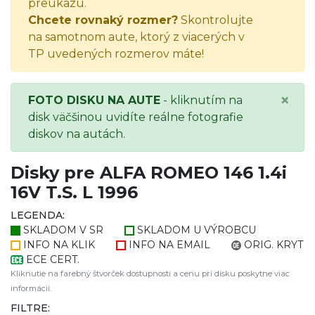
preukazu.
Chcete rovnaký rozmer?
Skontrolujte
na samotnom aute, ktorý z viacerých v
TP uvedených rozmerov máte!
×
FOTO DISKU NA AUTE
- kliknutím na
disk väčšinou uvidíte reálne fotografie
diskov na autách.
Disky pre ALFA ROMEO 146 1.4i
16V T.S. L 1996
LEGENDA:
SKLADOM V SR
SKLADOM U VÝROBCU
INFO NA KLIK
INFO NA EMAIL
ORIG. KRYT
ECE CERT.
Kliknutie na farebný štvorček dostupnosti a cenu pri disku poskytne viac
informácií.
FILTRE: