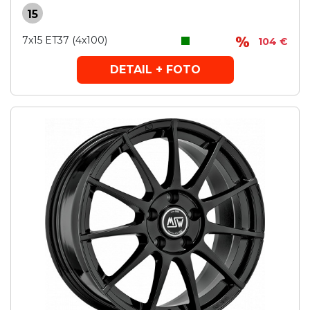
15
7x15 ET37 (4x100)
104 €
DETAIL + FOTO