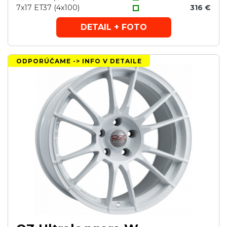
7x17 ET37 (4x100)
316 €
DETAIL + FOTO
ODPORÚČAME -> INFO V DETAILE