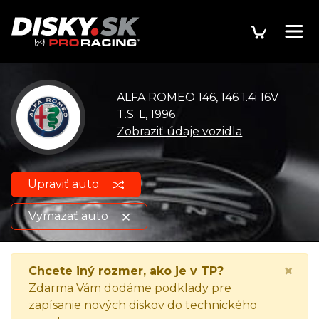
ALFA ROMEO 146, 146 1.4i 16V
T.S. L, 1996
Zobraziť údaje vozidla
Upraviť auto
Vymazať auto
ALFA ROMEO 146, 146 1.4i 16V
Zobraziť údaje o
×
Chcete iný rozmer, ako je v TP?
T.S. L, 1996
vozidle
Zdarma Vám dodáme podklady pre
zapísanie nových diskov do technického