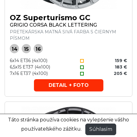
OZ Superturismo GC
GRIGIO CORSA BLACK LETTERING
PRETEKÁRSKA MATNÁ SIVÁ FARBA S ČIERNYM
PÍSMOM
14
15
16
6x14 ET36 (4x100)
159 €
6,5x15 ET37 (4x100)
183 €
7x16 ET37 (4x100)
205 €
DETAIL + FOTO
Táto stránka používa cookies na vylepšenie vášho
používateľského zážitku.
Súhlasím