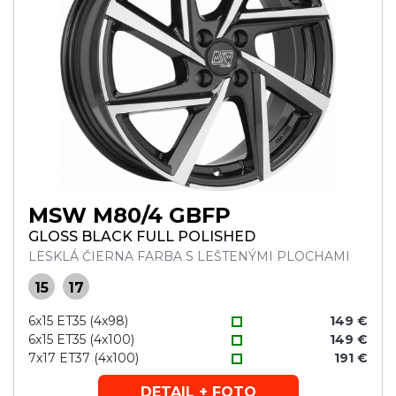
MSW M80/4 GBFP
GLOSS BLACK FULL POLISHED
LESKLÁ ČIERNA FARBA S LEŠTENÝMI PLOCHAMI
15
17
6x15 ET35 (4x98)
149 €
6x15 ET35 (4x100)
149 €
7x17 ET37 (4x100)
191 €
DETAIL + FOTO