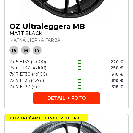
OZ Ultraleggera MB
MATT BLACK
MATNÁ ČIERNA FARBA
15
16
17
7x15 ET37 (4x100)
220 €
7x16 ET37 (4x100)
258 €
7x17 ET30 (4x100)
316 €
7x17 ET35 (4x98)
316 €
7x17 ET37 (4x100)
316 €
DETAIL + FOTO
ODPORÚČAME -> INFO V DETAILE