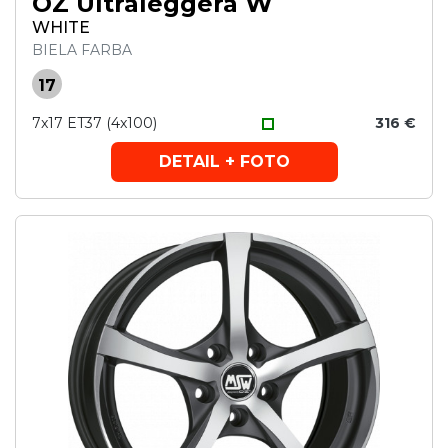
OZ Ultraleggera W
WHITE
BIELA FARBA
17
7x17 ET37 (4x100)
316 €
DETAIL + FOTO