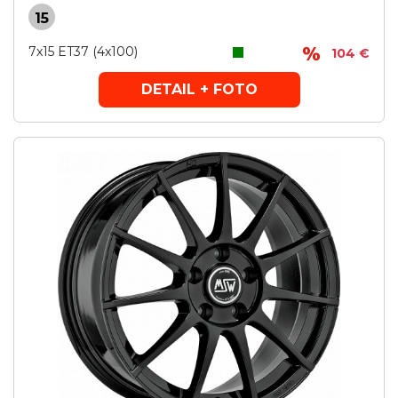
15
7x15 ET37 (4x100)
104 €
DETAIL + FOTO