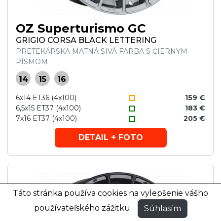
OZ Superturismo GC
GRIGIO CORSA BLACK LETTERING
PRETEKÁRSKA MATNÁ SIVÁ FARBA S ČIERNYM
PÍSMOM
14
15
16
6x14 ET36 (4x100)
159 €
6,5x15 ET37 (4x100)
183 €
7x16 ET37 (4x100)
205 €
DETAIL + FOTO
Táto stránka používa cookies na vylepšenie vášho
používateľského zážitku.
Súhlasím