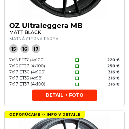
OZ Ultraleggera MB
MATT BLACK
MATNÁ ČIERNA FARBA
15
16
17
7x15 ET37 (4x100)
220 €
7x16 ET37 (4x100)
258 €
7x17 ET30 (4x100)
316 €
7x17 ET35 (4x98)
316 €
7x17 ET37 (4x100)
316 €
DETAIL + FOTO
ODPORÚČAME -> INFO V DETAILE