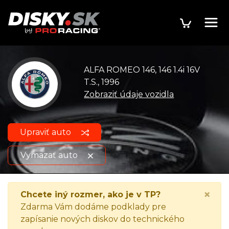
ALFA ROMEO 146, 146 1.4i 16V
T.S., 1996
Zobraziť údaje vozidla
Upraviť auto
Vymazať auto
ALFA ROMEO 146, 146 1.4i
Zobraziť údaje o
×
Chcete iný rozmer, ako je v TP?
16V T.S., 1996
vozidle
Zdarma Vám dodáme podklady pre
zapísanie nových diskov do technického