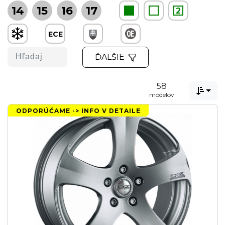
14
15
16
17
2
ECE
ĎALŠIE
58

modelov
ODPORÚČAME -> INFO V DETAILE