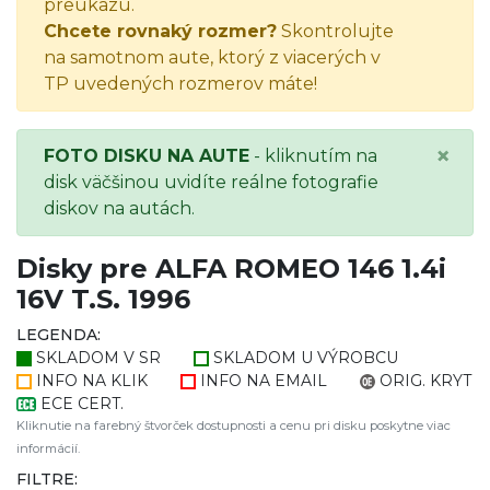
preukazu.
Chcete rovnaký rozmer?
Skontrolujte
na samotnom aute, ktorý z viacerých v
TP uvedených rozmerov máte!
×
FOTO DISKU NA AUTE
- kliknutím na
disk väčšinou uvidíte reálne fotografie
diskov na autách.
Disky pre ALFA ROMEO 146 1.4i
16V T.S. 1996
LEGENDA:
SKLADOM V SR
SKLADOM U VÝROBCU
INFO NA KLIK
INFO NA EMAIL
ORIG. KRYT
ECE CERT.
Kliknutie na farebný štvorček dostupnosti a cenu pri disku poskytne viac
informácií.
FILTRE: