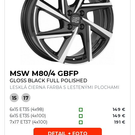
MSW M80/4 GBFP
GLOSS BLACK FULL POLISHED
LESKLÁ ČIERNA FARBA S LEŠTENÝMI PLOCHAMI
15
17
6x15 ET35 (4x98)
149 €
6x15 ET35 (4x100)
149 €
7x17 ET37 (4x100)
191 €
DETAIL + FOTO