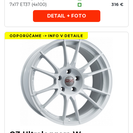
7x17 ET37 (4x100)
316 €
DETAIL + FOTO
ODPORÚČAME -> INFO V DETAILE