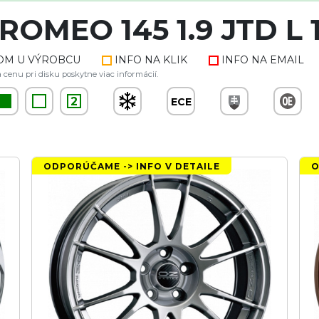
 ROMEO 145 1.9 JTD L 
OM U VÝROBCU
INFO NA KLIK
INFO NA EMAIL
 cenu pri disku poskytne viac informácií.
2
ECE
ODPORÚČAME -> INFO V DETAILE
O