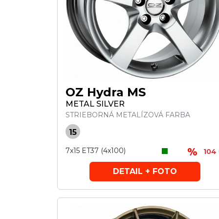
OZ Hydra MS
METAL SILVER
STRIEBORNÁ METALÍZOVÁ FARBA
15
7x15 ET37 (4x100)
104
DETAIL + FOTO