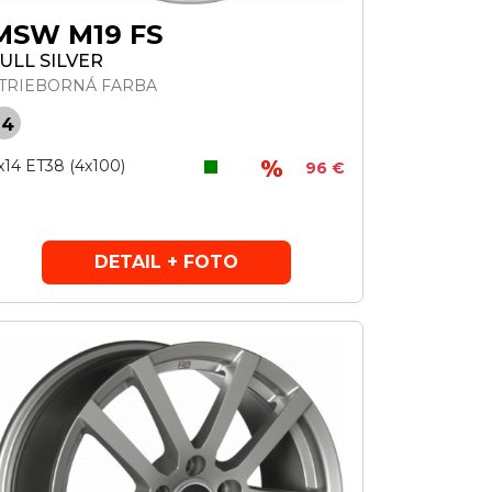
MSW M19 FS
ULL SILVER
TRIEBORNÁ FARBA
14
x14 ET38 (4x100)
96 €
DETAIL + FOTO