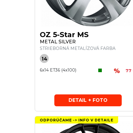
OZ 5-Star MS
METAL SILVER
STRIEBORNÁ METALÍZOVÁ FARBA
14
6x14 ET36 (4x100)
77
DETAIL + FOTO
ODPORÚČAME -> INFO V DETAILE