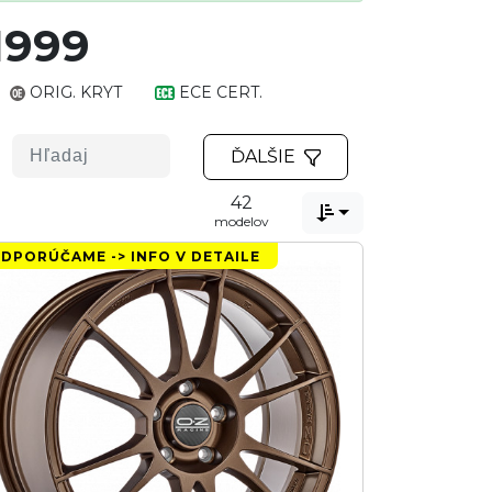
1999
ORIG. KRYT
ECE CERT.
ĎALŠIE
42

modelov
DPORÚČAME -> INFO V DETAILE