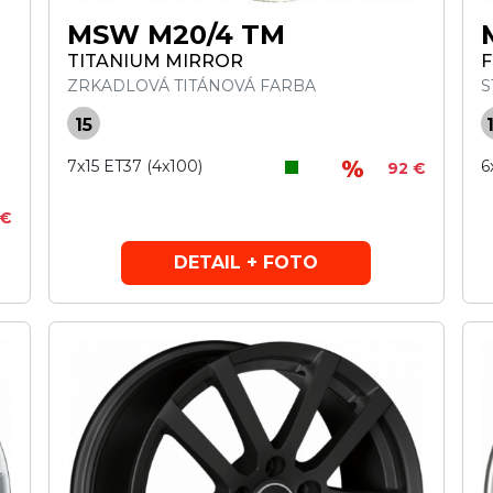
MSW M20/4 TM
TITANIUM MIRROR
F
ZRKADLOVÁ TITÁNOVÁ FARBA
S
15
7x15 ET37 (4x100)
6
92 €
 €
DETAIL + FOTO