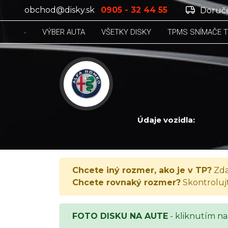
obchod@disky.sk
0905 - 32 44 55
Doruče
VÝBER AUTA
VŠETKY DISKY
TPMS SNÍMAČE 
Údaje vozidla:
ALFA ROMEO 145, 145 1.9 JTD L, 1999
Chcete iný rozmer, ako je v TP?
Zda
Chcete rovnaký rozmer?
Skontroluj
FOTO DISKU NA AUTE
- kliknutím na