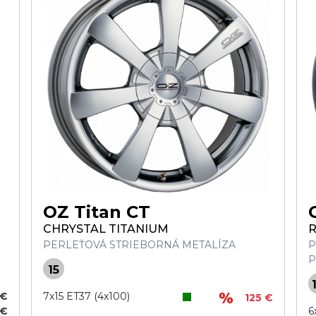
OZ Titan CT
CHRYSTAL TITANIUM
R
PERLEŤOVÁ STRIEBORNÁ METALÍZA
P
P
15
 €
7x15 ET37 (4x100)
125 €
 €
6