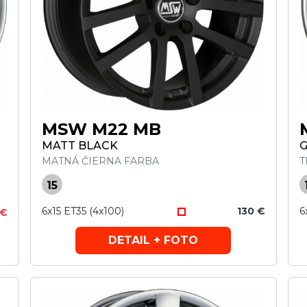
MSW M22 MB
MATT BLACK
G
MATNÁ ČIERNA FARBA
T
15
6x15 ET35 (4x100)
130 €
6
 €
DETAIL + FOTO