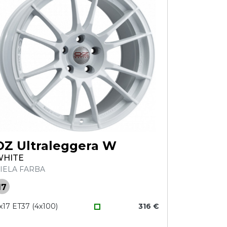
OZ Ultraleggera W
WHITE
IELA FARBA
17
x17 ET37 (4x100)
316 €