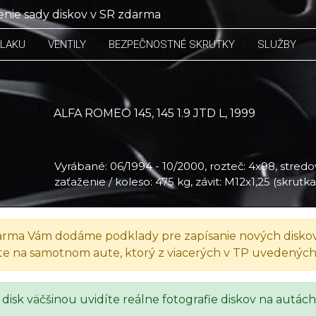
nie sady diskov v SR zdarma
TLAKU
VENTILY
BEZPEČNOSTNÉ SKRUTKY
SLUŽBY
ALFA ROMEO 145, 145 1.9 JTD L, 1999
Vyrábané: 06/1994 - 10/2000, rozteč: 4x98, stredov
zaťaženie / koleso: 475 kg, závit: M12x1,25 (skrutk
rma Vám dodáme podklady pre zapísanie nových diskov
te na samotnom aute, ktorý z viacerých v TP uvedenýc
 disk väčšinou uvidíte reálne fotografie diskov na autách