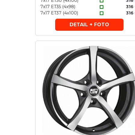
7x17 ET30 (4x100)
316
7x17 ET35 (4x98)
316
7x17 ET37 (4x100)
316
DETAIL + FOTO