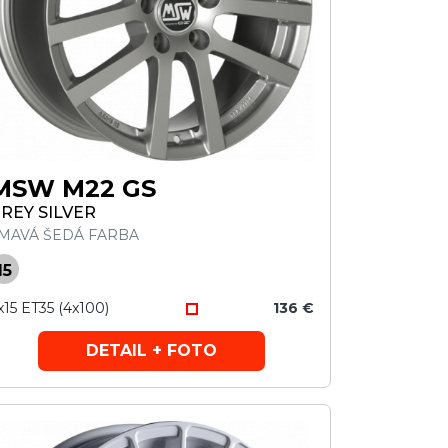
MSW M22 GS
REY SILVER
MAVÁ ŠEDÁ FARBA
15
x15 ET35 (4x100)
136 €
DETAIL + FOTO