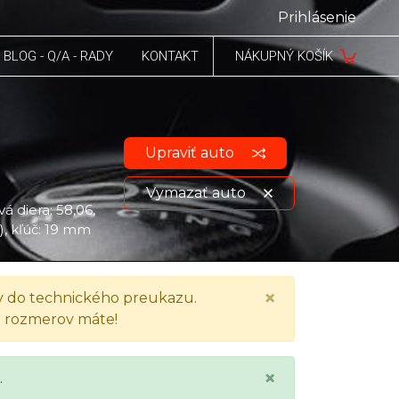
Prihlásenie
BLOG - Q/A - RADY
KONTAKT
NÁKUPNÝ KOŠÍK
Upraviť auto
Vymazať auto
á diera: 58,06,
a), kľúč: 19 mm
Zobraziť údaje o vozidle
×
 do technického preukazu.
h rozmerov máte!
×
.