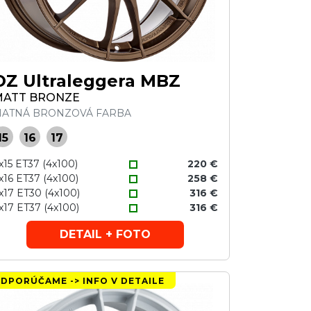
OZ Ultraleggera MBZ
MATT BRONZE
ATNÁ BRONZOVÁ FARBA
15
16
17
x15 ET37 (4x100)
220 €
x16 ET37 (4x100)
258 €
x17 ET30 (4x100)
316 €
x17 ET37 (4x100)
316 €
DETAIL + FOTO
DPORÚČAME -> INFO V DETAILE