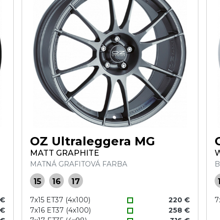
OZ Ultraleggera MG
MATT GRAPHITE
MATNÁ GRAFITOVÁ FARBA
B
15
16
17
 €
7x15 ET37 (4x100)
220 €
7
 €
7x16 ET37 (4x100)
258 €