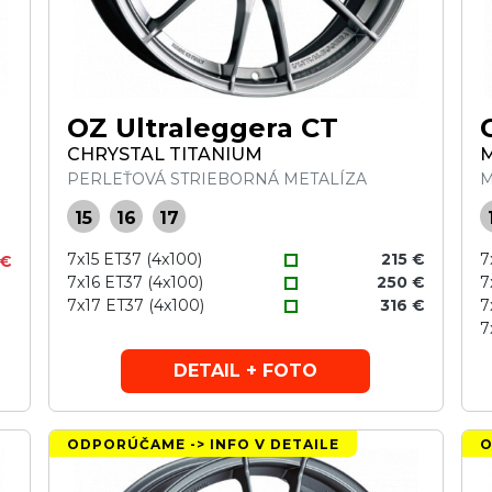
OZ Ultraleggera CT
CHRYSTAL TITANIUM
PERLEŤOVÁ STRIEBORNÁ METALÍZA
M
15
16
17
7x15 ET37 (4x100)
215 €
7
 €
7x16 ET37 (4x100)
250 €
7
7x17 ET37 (4x100)
316 €
7
7
DETAIL + FOTO
ODPORÚČAME -> INFO V DETAILE
O