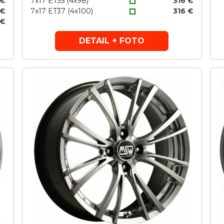
 €
7x17 ET35 (4x98)
316 €
 €
7x17 ET37 (4x100)
316 €
 €
DETAIL + FOTO