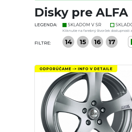
Disky pre ALFA
LEGENDA:
SKLADOM V SR
SKLAD
Kliknutie na farebný štvorček dostupnosti a
14
15
16
17
FILTRE:
ODPORÚČAME -> INFO V DETAILE