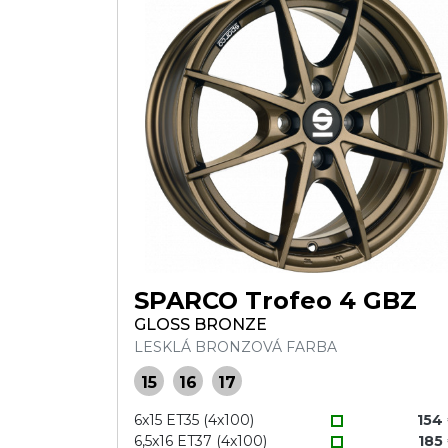
SPARCO Trofeo 4 GBZ
GLOSS BRONZE
LESKLÁ BRONZOVÁ FARBA
15
16
17
6x15 ET35 (4x100)
154
6,5x16 ET37 (4x100)
185