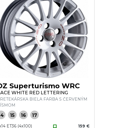
OZ Superturismo WRC
ACE WHITE RED LETTERING
RETEKÁRSKA BIELA FARBA S ČERVENÝM
ÍSMOM
14
15
16
17
x14 ET36 (4x100)
159 €