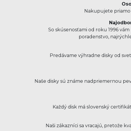
Oso
Nakupujete priamo u
Najodbor
So skúsenosťami od roku 1996 vám o
poradenstvo, najrýchl
Predávame výhradne disky od svet
Naše disky sú známe nadpriemernou pevno
Každý disk má slovenský certifiká
Naši zákazníci sa vracajú, pretože 