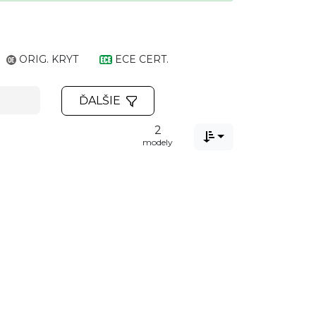
ORIG. KRYT
ECE CERT.
ĎALŠIE
2

modely