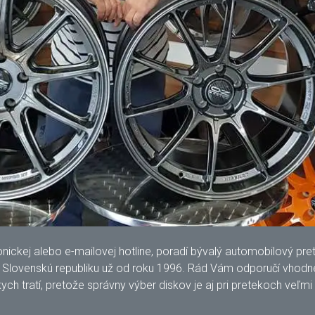
kej alebo e-mailovej hotline, poradí bývalý automobilový pretek
lovenskú republiku už od roku 1996. Rád Vám odporučí vhodné 
ych tratí, pretože správny výber diskov je aj pri pretekoch veľmi