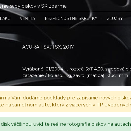
nie sady diskov v SR zdarma
TLAKU
VENTILY
BEZPEČNOSTNÉ SKRUTKY
SLUŽBY
ACURA TSX, TSX, 2017
Vyrábané: 01/2004 - , rozteč: 5x114,30, stredová die
zaťaženie / koleso: kg, závit: (matica), kľúč: mm
rma Vám dodáme podklady pre zapísanie nových diskov
te na samotnom aute, ktorý z viacerých v TP uvedenýc
 disk väčšinou uvidíte reálne fotografie diskov na autách