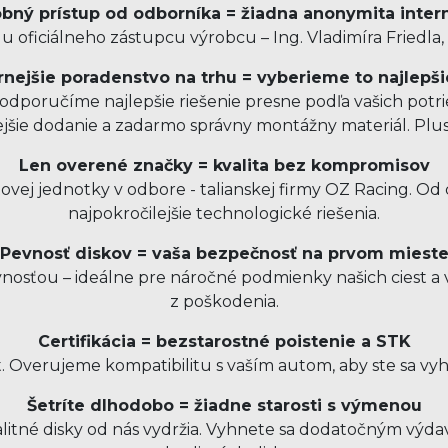
bný prístup od odborníka = žiadna anonymita inter
 oficiálneho zástupcu výrobcu – Ing. Vladimíra Friedla,
nejšie poradenstvo na trhu = vyberieme to najlepši
dporučíme najlepšie riešenie presne podľa vašich potrie
ejšie dodanie a zadarmo správny montážny materiál. Pl
Len overené značky = kvalita bez kompromisov
ovej jednotky v odbore - talianskej firmy OZ Racing. O
najpokročilejšie technologické riešenia.
Pevnosť diskov = vaša bezpečnosť na prvom miest
sťou – ideálne pre náročné podmienky našich ciest a v
z poškodenia.
Certifikácia = bezstarostné poistenie a STK
t. Overujeme kompatibilitu s vaším autom, aby ste sa vy
Šetríte dlhodobo = žiadne starosti s výmenou
kvalitné disky od nás vydržia. Vyhnete sa dodatočným v