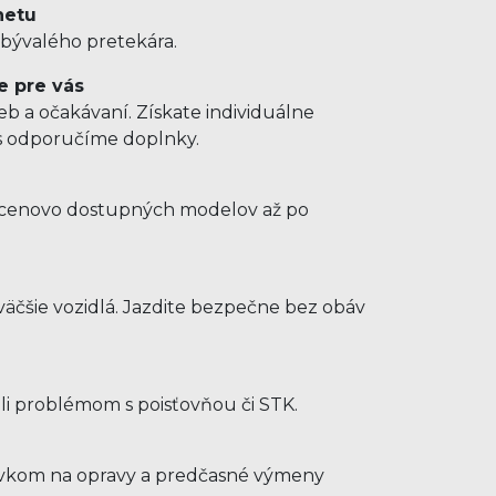
netu
 bývalého pretekára.
e pre vás
b a očakávaní. Získate individuálne
us odporučíme doplnky.
d cenovo dostupných modelov až po
e
äčšie vozidlá. Jazdite bezpečne bez obáv
hli problémom s poisťovňou či STK.
ýdavkom na opravy a predčasné výmeny