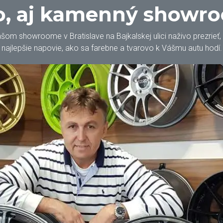
, aj kamenný showr
m showroome v Bratislave na Bajkalskej ulici naživo prezrieť, oh
najlepšie napovie, ako sa farebne a tvarovo k Vášmu autu hodí.