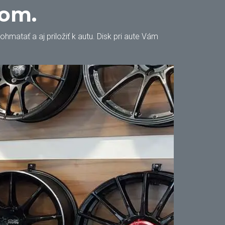
oom.
matať a aj priložiť k autu. Disk pri aute Vám