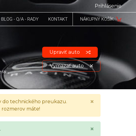
Prihlásenie
BLOG - Q/A - RADY
KONTAKT
NÁKUPNÝ KOŠÍK
Upraviť auto
Vymazať auto
ra: ,
Zobraziť údaje o vozidle
×
 do technického preukazu.
h rozmerov máte!
×
.