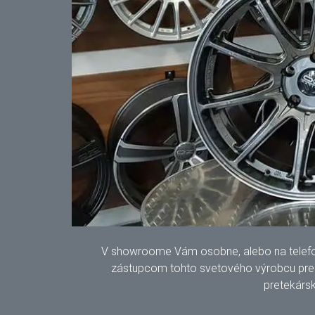
V showroome Vám osobne, alebo na telefonic
zástupcom tohto svetového výrobcu pre S
pretekársk