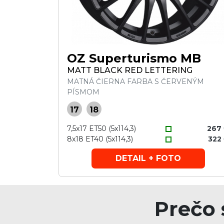
OZ Superturismo MB
MATT BLACK RED LETTERING
MATNÁ ČIERNA FARBA S ČERVENÝM
PÍSMOM
17
18
7,5x17 ET50 (5x114,3)
267
8x18 ET40 (5x114,3)
322
DETAIL + FOTO
Prečo 