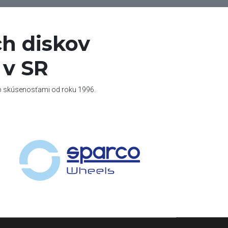
h diskov
 v SR
so skúsenosťami od roku 1996.