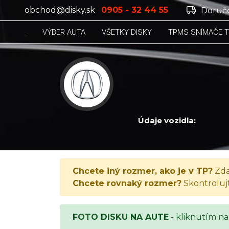
obchod@disky.sk
0905 - 32 44 55
Doruče
VÝBER AUTA
VŠETKY DISKY
TPMS SNÍMAČE 
Údaje vozidla:
ACURA TSX, TSX, 2017
Chcete iný rozmer, ako je v TP?
Zda
Chcete rovnaký rozmer?
Skontroluj
FOTO DISKU NA AUTE
- kliknutím na