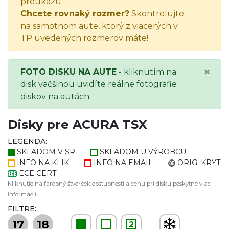
preukazu.
Chcete rovnaký rozmer?
Skontrolujte
na samotnom aute, ktorý z viacerých v
TP uvedených rozmerov máte!
×
FOTO DISKU NA AUTE
- kliknutím na
disk väčšinou uvidíte reálne fotografie
diskov na autách.
Disky pre ACURA TSX
LEGENDA:
SKLADOM V SR
SKLADOM U VÝROBCU
INFO NA KLIK
INFO NA EMAIL
ORIG. KRYT
ECE CERT.
Kliknutie na farebný štvorček dostupnosti a cenu pri disku poskytne viac
informácií.
FILTRE:
17
18
2