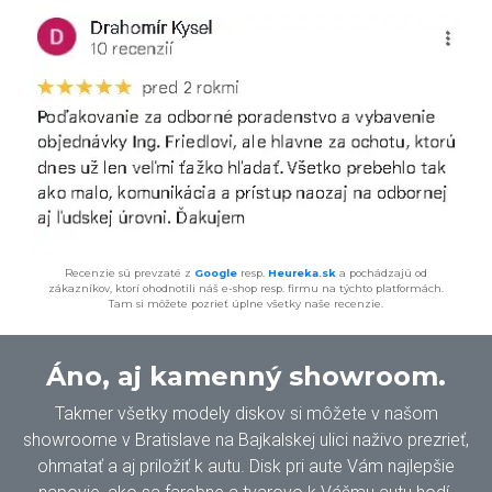
Recenzie sú prevzaté z
Google
resp.
Heureka.sk
a pochádzajú od
zákazníkov, ktorí ohodnotili náš e-shop resp. firmu na týchto platformách.
Tam si môžete pozrieť úplne všetky naše recenzie.
Áno, aj kamenný showroom.
Takmer všetky modely diskov si môžete v našom
showroome v Bratislave na Bajkalskej ulici naživo prezrieť,
ohmatať a aj priložiť k autu. Disk pri aute Vám najlepšie