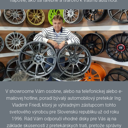
napovie, ako sa farebne a tvarovo k Vášmu autu hodí.
V showroome Vám osobne, alebo na telefonickej alebo e-
mailovej hotline, poradí bývalý automobilový pretekár Ing.
Vladimír Friedl, ktorý je výhradným zástupcom tohto
svetového výrobcu pre Slovenskú republiku už od roku
1996. Rád Vám odporučí vhodné disky pre Vás aj na
základe skúseností z pretekárskych tratí, pretože správny