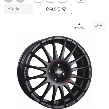
ĎALŠIE
2

modely