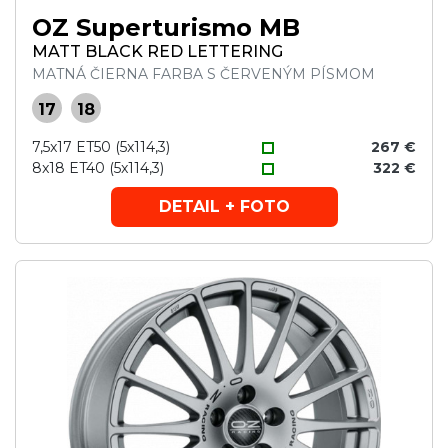
OZ Superturismo MB
MATT BLACK RED LETTERING
MATNÁ ČIERNA FARBA S ČERVENÝM PÍSMOM
17
18
7,5x17 ET50 (5x114,3)
267 €
8x18 ET40 (5x114,3)
322 €
DETAIL + FOTO