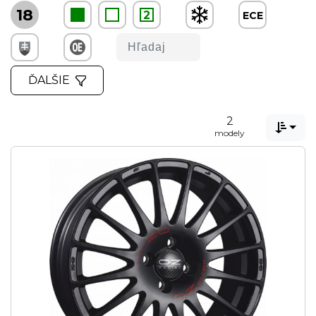
18
2
ECE
ĎALŠIE
2

modely