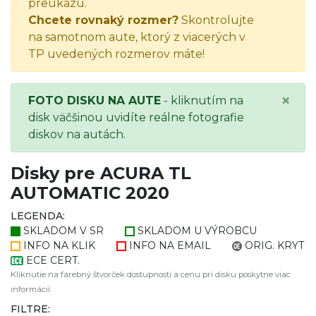
preukazu.
Chcete rovnaký rozmer?
Skontrolujte
na samotnom aute, ktorý z viacerých v
TP uvedených rozmerov máte!
×
FOTO DISKU NA AUTE
- kliknutím na
disk väčšinou uvidíte reálne fotografie
diskov na autách.
Disky pre ACURA TL
AUTOMATIC 2020
LEGENDA:
SKLADOM V SR
SKLADOM U VÝROBCU
INFO NA KLIK
INFO NA EMAIL
ORIG. KRYT
ECE CERT.
Kliknutie na farebný štvorček dostupnosti a cenu pri disku poskytne viac
informácií.
FILTRE: