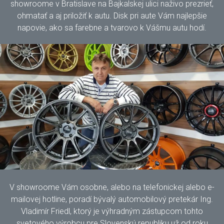
showroome v Bratislave na Bajkalskej ulici naživo prezrieť,
ohmatať a aj priložiť k autu. Disk pri aute Vám najlepšie
napovie, ako sa farebne a tvarovo k Vášmu autu hodí.
V showroome Vám osobne, alebo na telefonickej alebo e-
mailovej hotline, poradí bývalý automobilový pretekár Ing.
Vladimír Friedl, ktorý je výhradným zástupcom tohto
svetového výrobcu pre Slovenskú republiku už od roku