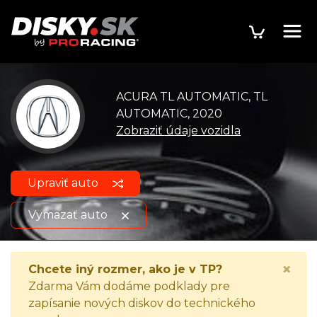
ACURA TL AUTOMATIC, TL
AUTOMATIC, 2020
Zobraziť údaje vozidla
Upraviť auto
Vymazať auto
ACURA TL AUTOMATIC, TL
Zobraziť údaje
×
Chcete iný rozmer, ako je v TP?
AUTOMATIC, 2020
o vozidle
Zdarma Vám dodáme podklady pre
zapísanie nových diskov do technického