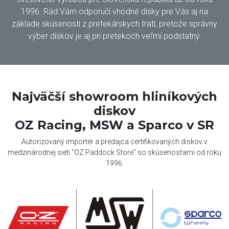
1996. Rád Vám odporučí vhodné disky pre Vás aj na
základe skúseností z pretekárskych tratí, pretože správny
výber diskov je aj pri pretekoch veľmi podstatný.
Najväčší showroom hliníkových
diskov
OZ Racing, MSW a Sparco v SR
Autorizovaný importér a predajca certifikovaných diskov v
medzinárodnej sieti "OZ Paddock Store" so skúsenosťami od roku
1996.