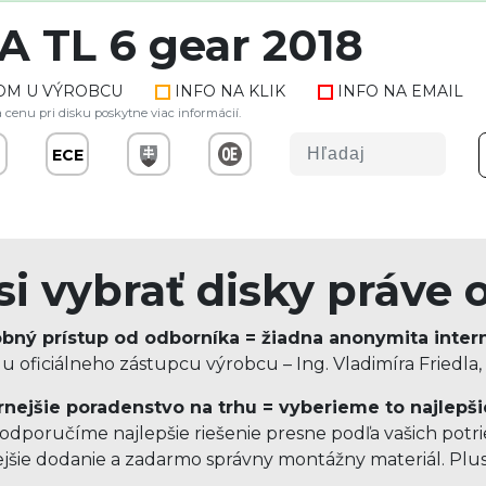
A TL 6 gear 2018
OM U VÝROBCU
INFO NA KLIK
INFO NA EMAIL
 cenu pri disku poskytne viac informácií.
ECE
si vybrať disky práve 
bný prístup od odborníka = žiadna anonymita inter
 oficiálneho zástupcu výrobcu – Ing. Vladimíra Friedla,
nejšie poradenstvo na trhu = vyberieme to najlepši
dporučíme najlepšie riešenie presne podľa vašich potrie
ejšie dodanie a zadarmo správny montážny materiál. Pl