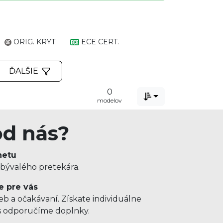
ORIG. KRYT
ECE CERT.
ĎALŠIE
0

modelov
od nás?
netu
 bývalého pretekára.
e pre vás
b a očakávaní. Získate individuálne
us odporučíme doplnky.