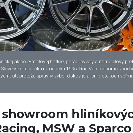
kej alebo e-mailovej hotline, poradí bývalý automobilový pretek
lovenskú republiku už od roku 1996. Rád Vám odporučí vhodné 
ych tratí, pretože správny výber diskov je aj pri pretekoch veľmi
í showroom hliníkovýc
acing, MSW a Sparco