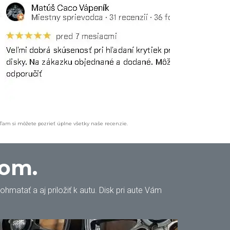
 Tam si môžete pozrieť úplne všetky naše recenzie.
oom.
matať a aj priložiť k autu. Disk pri aute Vám