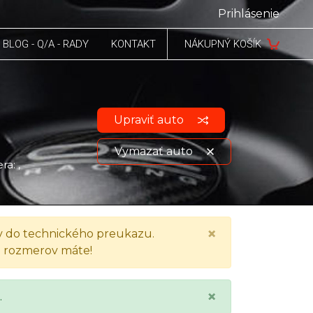
Prihlásenie
BLOG - Q/A - RADY
KONTAKT
NÁKUPNÝ KOŠÍK
Upraviť auto
Vymazať auto
ra: ,
Zobraziť údaje o vozidle
×
 do technického preukazu.
h rozmerov máte!
×
.