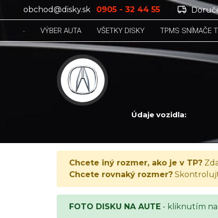
obchod@disky.sk
0905 - 32 44 55
Doruče
VÝBER AUTA
VŠETKY DISKY
TPMS SNÍMAČE 
Údaje vozidla:
ACURA TL 6 gear, TL 6 gear, 2018
Chcete iný rozmer, ako je v TP?
Zda
Chcete rovnaký rozmer?
Skontroluj
FOTO DISKU NA AUTE
- kliknutím na