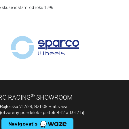
so skúsenosťami od roku 1996.
®
RO RACING
SHOWROOM
Bajkalská 717/29, 821 05 Bratislava
(otvorený pondelok - piatok 8-12 a 13-17 h)
Navigovať s