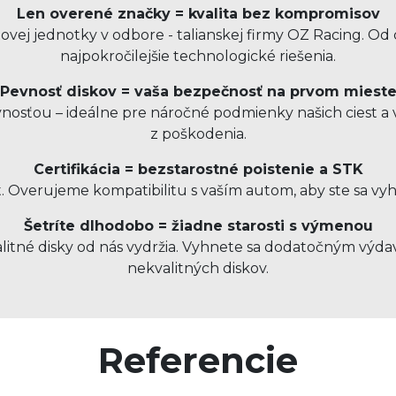
Len overené značky = kvalita bez kompromisov
ovej jednotky v odbore - talianskej firmy OZ Racing. O
najpokročilejšie technologické riešenia.
Pevnosť diskov = vaša bezpečnosť na prvom miest
sťou – ideálne pre náročné podmienky našich ciest a v
z poškodenia.
Certifikácia = bezstarostné poistenie a STK
t. Overujeme kompatibilitu s vaším autom, aby ste sa vy
Šetríte dlhodobo = žiadne starosti s výmenou
kvalitné disky od nás vydržia. Vyhnete sa dodatočným v
nekvalitných diskov.
Referencie