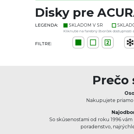
Disky pre ACUR
LEGENDA:
SKLADOM V SR
SKLAD
Kliknutie na farebný štvorček dostupnosti a
2
FILTRE:
Prečo 
Oso
Nakupujete priamo u
Najodbor
So skúsenosťami od roku 1996 vám o
poradenstvo, najrýchl