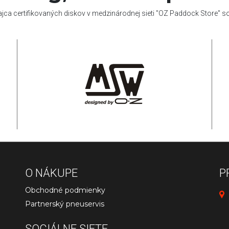
ajca certifikovaných diskov v medzinárodnej sieti "OZ Paddock Store" 
O NÁKUPE
P
Obchodné podmienky
Partnerský pneuservis
SOCIÁLNE SIETE