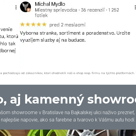
a pochádzajú od zákazníkov, ktorí ohodnotili náš e-shop resp. firmu na týchto platformách.
, aj kamenný showr
m showroome v Bratislave na Bajkalskej ulici naživo prezrieť, oh
najlepšie napovie, ako sa farebne a tvarovo k Vášmu autu hodí.