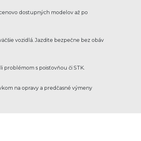
d cenovo dostupných modelov až po
e
äčšie vozidlá. Jazdite bezpečne bez obáv
hli problémom s poisťovňou či STK.
ýdavkom na opravy a predčasné výmeny