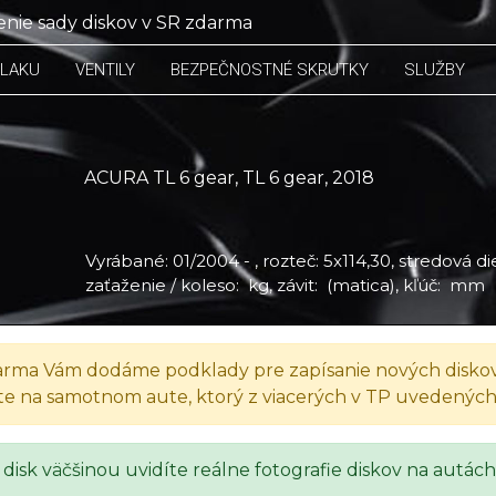
nie sady diskov v SR zdarma
TLAKU
VENTILY
BEZPEČNOSTNÉ SKRUTKY
SLUŽBY
ACURA TL 6 gear, TL 6 gear, 2018
Vyrábané: 01/2004 - , rozteč: 5x114,30, stredová die
zaťaženie / koleso: kg, závit: (matica), kľúč: mm
rma Vám dodáme podklady pre zapísanie nových diskov
te na samotnom aute, ktorý z viacerých v TP uvedenýc
 disk väčšinou uvidíte reálne fotografie diskov na autách