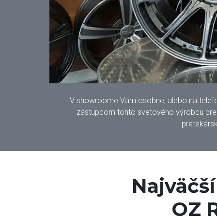
V showroome Vám osobne, alebo na telefonic
zástupcom tohto svetového výrobcu pre S
pretekársk
Najväčš
OZ R