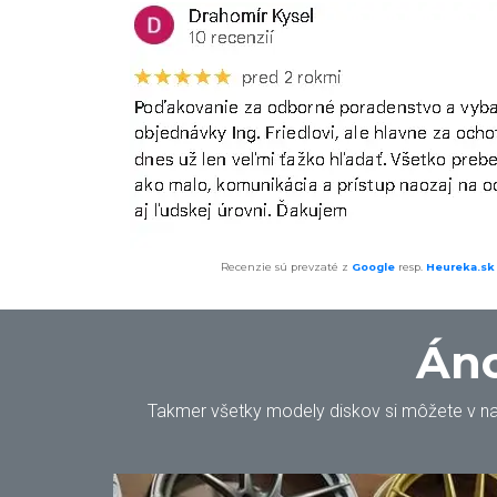
Recenzie sú prevzaté z
Google
resp.
Heureka.sk
Áno
Takmer všetky modely diskov si môžete v našo