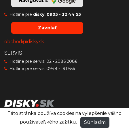
Navigovať s
Hotline pre
disky:
0905 - 32 44 55
Zavolať
obchod@disky.sk
SERVIS
Hotline pre servis:
02 - 2086 2086
Hotline pre servis:
0948 - 191 656
Táto stránka používa cookies na vylepšenie vášho
Disky značiek OZ Racing, MSW a Sparco
®
používateľského zážitku.
Súhlasím
© PRO RACING
Všetky práva vyhradené.