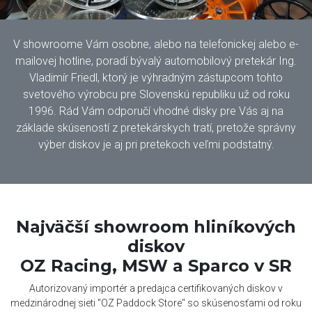
V showroome Vám osobne, alebo na telefonickej alebo e-
mailovej hotline, poradí bývalý automobilový pretekár Ing.
Vladimír Friedl, ktorý je výhradným zástupcom tohto
svetového výrobcu pre Slovenskú republiku už od roku
1996. Rád Vám odporučí vhodné disky pre Vás aj na
základe skúseností z pretekárskych tratí, pretože správny
výber diskov je aj pri pretekoch veľmi podstatný.
Najväčší showroom hliníkových
diskov
OZ Racing, MSW a Sparco v SR
Autorizovaný importér a predajca certifikovaných diskov v
medzinárodnej sieti "OZ Paddock Store" so skúsenosťami od roku