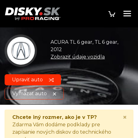
ACURA TL 6 gear, TL 6 gear,
2012
Zobraziť údaje vozidla
Upraviť auto
Vymazať auto
ACURA TL 6 gear, TL 6
Zobraziť údaje o
×
Chcete iný rozmer, ako je v TP?
gear, 2012
vozidle
Zdarma Vám dodáme podklady pre
zapísanie nových diskov do technického