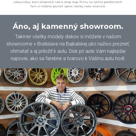
zákazníkov, ktorí ohodnotili náš e-shop resp. firmu na týchto platformách.
Tam si môžete pozrieť úplne všetky naše recenzie.
Áno, aj kamenný showroom.
Takmer všetky modely diskov si môžete v našom
showroome v Bratislave na Bajkalskej ulici naživo prezrieť,
ohmatať a aj priložiť k autu. Disk pri aute Vám najlepšie
napovie, ako sa farebne a tvarovo k Vášmu autu hodí.