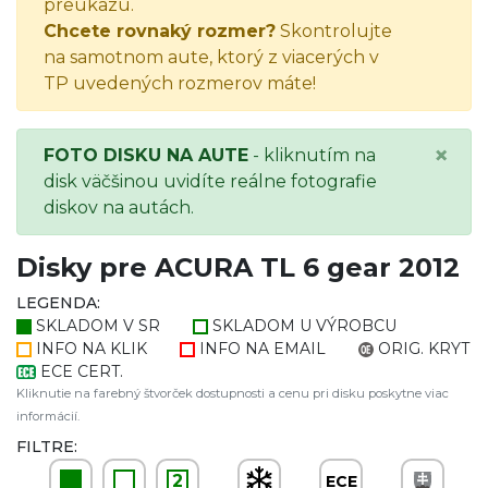
preukazu.
Chcete rovnaký rozmer?
Skontrolujte
na samotnom aute, ktorý z viacerých v
TP uvedených rozmerov máte!
×
FOTO DISKU NA AUTE
- kliknutím na
disk väčšinou uvidíte reálne fotografie
diskov na autách.
Disky pre ACURA TL 6 gear 2012
LEGENDA:
SKLADOM V SR
SKLADOM U VÝROBCU
INFO NA KLIK
INFO NA EMAIL
ORIG. KRYT
ECE CERT.
Kliknutie na farebný štvorček dostupnosti a cenu pri disku poskytne viac
informácií.
FILTRE:
2
ECE