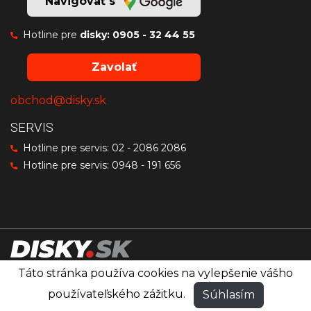
Navigovať s
Hotline pre
disky:
0905 - 32 44 55
Zavolať
obchod@disky.sk
SERVIS
Hotline pre servis:
02 - 2086 2086
Hotline pre servis:
0948 - 191 656
Táto stránka používa cookies na vylepšenie vášho
Disky značiek OZ Racing, MSW a Sparco
®
používateľského zážitku.
Súhlasím
© PRO RACING
Všetky práva vyhradené.