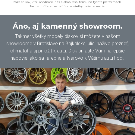
zákazníkov, ktorí ohodnotili náš e-shop resp. firmu na týchto platformách.
Tam si môžete pozrieť úplne všetky naše recenzie.
Áno, aj kamenný showroom.
Takmer všetky modely diskov si môžete v našom
showroome v Bratislave na Bajkalskej ulici naživo prezrieť,
ohmatať a aj priložiť k autu. Disk pri aute Vám najlepšie
napovie, ako sa farebne a tvarovo k Vášmu autu hodí.