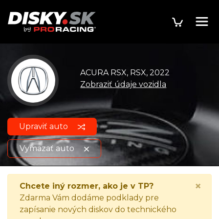
ACURA RSX, RSX, 2022
Zobraziť údaje vozidla
Upraviť auto
Vymazať auto
ACURA RSX, RSX, 2022
Zobraziť údaje o vozidle
×
Chcete iný rozmer, ako je v TP?
Zdarma Vám dodáme podklady pre
zapísanie nových diskov do technického