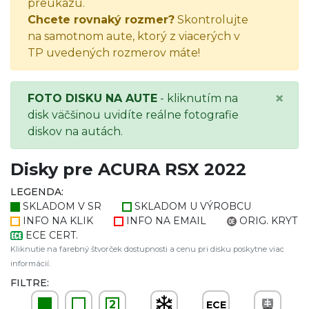
preukazu.
Chcete rovnaký rozmer?
Skontrolujte
na samotnom aute, ktorý z viacerých v
TP uvedených rozmerov máte!
×
FOTO DISKU NA AUTE
- kliknutím na
disk väčšinou uvidíte reálne fotografie
diskov na autách.
Disky pre ACURA RSX 2022
LEGENDA:
SKLADOM V SR
SKLADOM U VÝROBCU
INFO NA KLIK
INFO NA EMAIL
ORIG. KRYT
ECE CERT.
Kliknutie na farebný štvorček dostupnosti a cenu pri disku poskytne viac
informácií.
FILTRE:
2
ECE