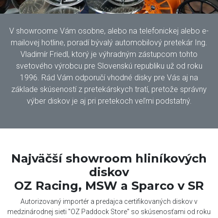
V showroome Vám osobne, alebo na telefonickej alebo e-
mailovej hotline, poradí bývalý automobilový pretekár Ing.
Vladimír Friedl, ktorý je výhradným zástupcom tohto
svetového výrobcu pre Slovenskú republiku už od roku
1996. Rád Vám odporučí vhodné disky pre Vás aj na
základe skúseností z pretekárskych tratí, pretože správny
výber diskov je aj pri pretekoch veľmi podstatný.
Najväčší showroom hliníkových
diskov
OZ Racing, MSW a Sparco v SR
Autorizovaný importér a predajca certifikovaných diskov v
medzinárodnej sieti "OZ Paddock Store" so skúsenosťami od roku