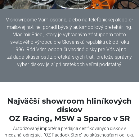
V showroome Vám osobne, alebo na telefonickej alebo e-
mailovej hotline, poradí bývalý automobilový pretekár Ing.
Vladimír Friedl, ktorý je výhradným zástupcom tohto
svetového výrobcu pre Slovenskú republiku už od roku
1996. Rád Vám odporučí vhodné disky pre Vás aj na
základe skúseností z pretekárskych tratí, pretože správny
výber diskov je aj pri pretekoch veľmi podstatný.
Najväčší showroom hliníkových
diskov
OZ Racing, MSW a Sparco v SR
Autorizovaný importér a predajca certifikovaných diskov v
medzinárodnej sieti "OZ Paddock Store" so skúsenosťami od roku