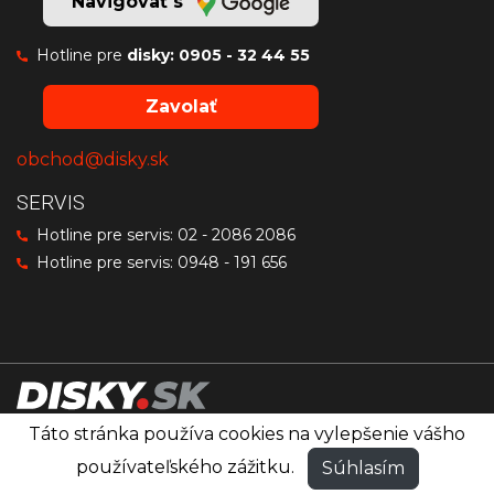
Navigovať s
Hotline pre
disky:
0905 - 32 44 55
Zavolať
obchod@disky.sk
SERVIS
Hotline pre servis:
02 - 2086 2086
Hotline pre servis:
0948 - 191 656
Táto stránka používa cookies na vylepšenie vášho
Disky značiek OZ Racing, MSW a Sparco
®
používateľského zážitku.
Súhlasím
© PRO RACING
Všetky práva vyhradené.