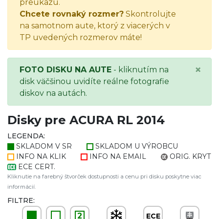
preukazu.
Chcete rovnaký rozmer?
Skontrolujte
na samotnom aute, ktorý z viacerých v
TP uvedených rozmerov máte!
×
FOTO DISKU NA AUTE
- kliknutím na
disk väčšinou uvidíte reálne fotografie
diskov na autách.
Disky pre ACURA RL 2014
LEGENDA:
SKLADOM V SR
SKLADOM U VÝROBCU
INFO NA KLIK
INFO NA EMAIL
ORIG. KRYT
ECE CERT.
Kliknutie na farebný štvorček dostupnosti a cenu pri disku poskytne viac
informácií.
FILTRE:
2
ECE