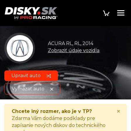
ACURA RL, RL, 2014
Zobraziť údaje vozidla
Upraviť auto
Vymazať auto
ACURA RL, RL, 2014
Zobraziť údaje o vozidle
×
Chcete iný rozmer, ako je v TP?
Zdarma Vám dodáme podklady pre
zapísanie nových diskov do technického