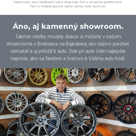
zákazníkov, ktorí ohodnotili náš e-shop resp. firmu na týchto platformách.
Tam si môžete pozrieť úplne všetky naše recenzie.
Áno, aj kamenný showroom.
Takmer všetky modely diskov si môžete v našom
showroome v Bratislave na Bajkalskej ulici naživo prezrieť,
ohmatať a aj priložiť k autu. Disk pri aute Vám najlepšie
napovie, ako sa farebne a tvarovo k Vášmu autu hodí.