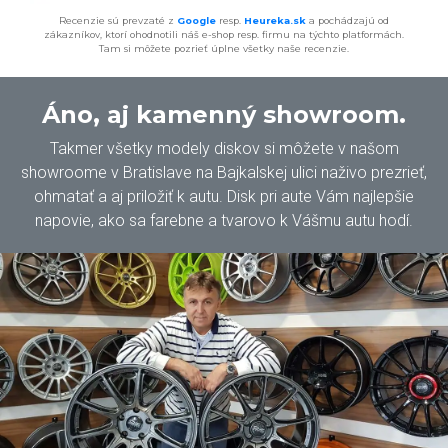
Recenzie sú prevzaté z
Google
resp.
Heureka.sk
a pochádzajú od
zákazníkov, ktorí ohodnotili náš e-shop resp. firmu na týchto platformách.
Tam si môžete pozrieť úplne všetky naše recenzie.
Áno, aj kamenný showroom.
Takmer všetky modely diskov si môžete v našom
showroome v Bratislave na Bajkalskej ulici naživo prezrieť,
ohmatať a aj priložiť k autu. Disk pri aute Vám najlepšie
napovie, ako sa farebne a tvarovo k Vášmu autu hodí.