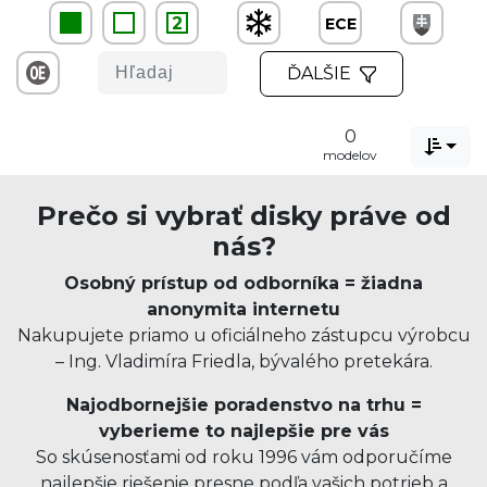
2
ECE
ĎALŠIE
0

modelov
Prečo si vybrať disky práve od
nás?
Osobný prístup od odborníka = žiadna
anonymita internetu
Nakupujete priamo u oficiálneho zástupcu výrobcu
– Ing. Vladimíra Friedla, bývalého pretekára.
Najodbornejšie poradenstvo na trhu =
vyberieme to najlepšie pre vás
So skúsenosťami od roku 1996 vám odporučíme
najlepšie riešenie presne podľa vašich potrieb a