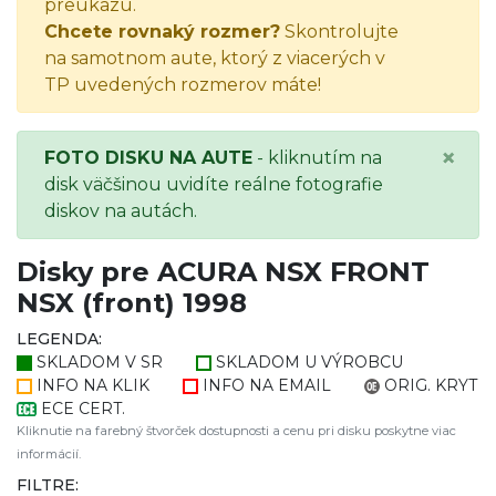
preukazu.
Chcete rovnaký rozmer?
Skontrolujte
na samotnom aute, ktorý z viacerých v
TP uvedených rozmerov máte!
×
FOTO DISKU NA AUTE
- kliknutím na
disk väčšinou uvidíte reálne fotografie
diskov na autách.
Disky pre ACURA NSX FRONT
NSX (front) 1998
LEGENDA:
SKLADOM V SR
SKLADOM U VÝROBCU
INFO NA KLIK
INFO NA EMAIL
ORIG. KRYT
ECE CERT.
Kliknutie na farebný štvorček dostupnosti a cenu pri disku poskytne viac
informácií.
FILTRE: