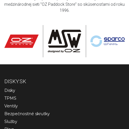
medzinárodnej sieti "OZ Paddock Store" so skúsenosťami od roku
1996.
DISKY.SK
Disky
TPMS
Ventily
Bezpečnostné skrutky
Služby