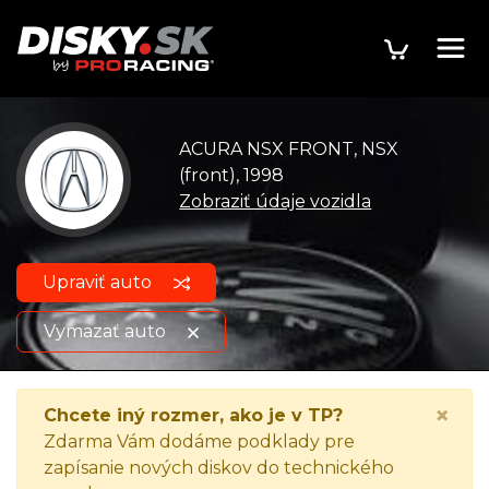
ACURA NSX FRONT, NSX
(front), 1998
Zobraziť údaje vozidla
Upraviť auto
Vymazať auto
ACURA NSX FRONT, NSX
Zobraziť údaje o
×
Chcete iný rozmer, ako je v TP?
(front), 1998
vozidle
Zdarma Vám dodáme podklady pre
zapísanie nových diskov do technického