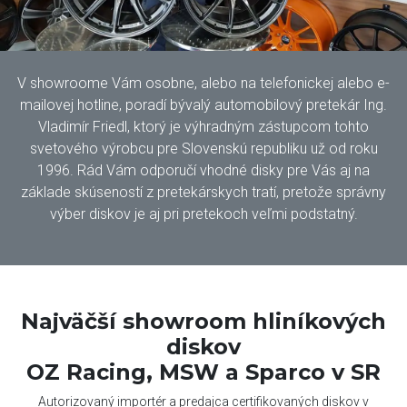
V showroome Vám osobne, alebo na telefonickej alebo e-
mailovej hotline, poradí bývalý automobilový pretekár Ing.
Vladimír Friedl, ktorý je výhradným zástupcom tohto
svetového výrobcu pre Slovenskú republiku už od roku
1996. Rád Vám odporučí vhodné disky pre Vás aj na
základe skúseností z pretekárskych tratí, pretože správny
výber diskov je aj pri pretekoch veľmi podstatný.
Najväčší showroom hliníkových
diskov
OZ Racing, MSW a Sparco v SR
Autorizovaný importér a predajca certifikovaných diskov v