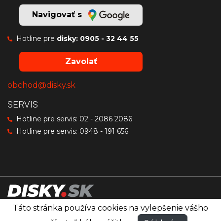
Navigovať s
Hotline pre
disky:
0905 - 32 44 55
Zavolať
obchod@disky.sk
SERVIS
Hotline pre servis:
02 - 2086 2086
Hotline pre servis:
0948 - 191 656
Táto stránka používa cookies na vylepšenie vášho
Disky značiek OZ Racing, MSW a Sparco
®