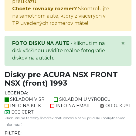
preukazu.
Chcete rovnaký rozmer?
Skontrolujte
na samotnom aute, ktorý z viacerých v
TP uvedených rozmerov máte!
×
FOTO DISKU NA AUTE
- kliknutím na
disk väčšinou uvidíte reálne fotografie
diskov na autách.
Disky pre ACURA NSX FRONT
NSX (front) 1993
LEGENDA:
SKLADOM V SR
SKLADOM U VÝROBCU
INFO NA KLIK
INFO NA EMAIL
ORIG. KRYT
ECE CERT.
Kliknutie na farebný štvorček dostupnosti a cenu pri disku poskytne viac
informácií.
FILTRE: