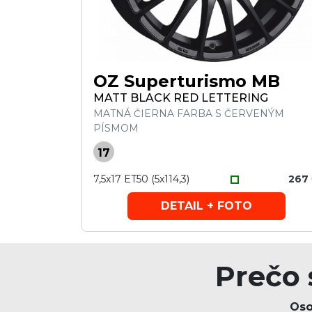
OZ Superturismo MB
MATT BLACK RED LETTERING
MATNÁ ČIERNA FARBA S ČERVENÝM
PÍSMOM
17
7,5x17 ET50 (5x114,3)
267
DETAIL + FOTO
Prečo 
Oso