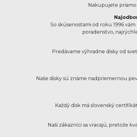
Nakupujete priamo u
Najodbor
So skúsenosťami od roku 1996 vám o
poradenstvo, najrýchl
Predávame výhradne disky od svet
Naše disky sú známe nadpriemernou pevno
Každý disk má slovenský certifiká
Naši zákazníci sa vracajú, pretože 