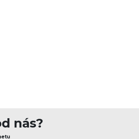
od nás?
netu