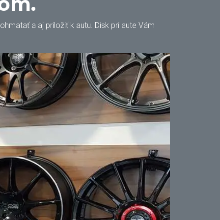
oom.
matať a aj priložiť k autu. Disk pri aute Vám