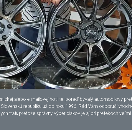
kej alebo e-mailovej hotline, poradí bývalý automobilový pretek
lovenskú republiku už od roku 1996. Rád Vám odporučí vhodné 
ych tratí, pretože správny výber diskov je aj pri pretekoch veľmi