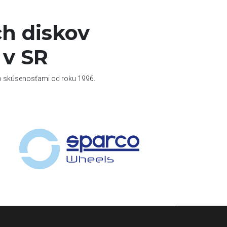
h diskov
 v SR
so skúsenosťami od roku 1996.