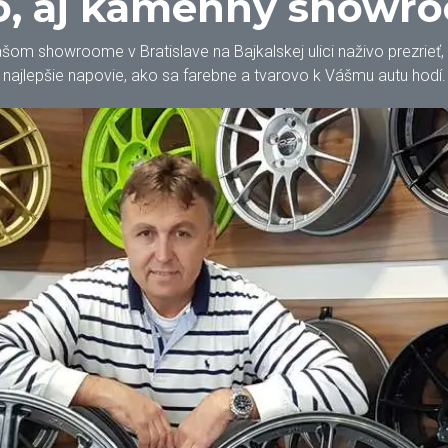
, aj kamenný showr
m showroome v Bratislave na Bajkalskej ulici naživo prezrieť, oh
najlepšie napovie, ako sa farebne a tvarovo k Vášmu autu hodí.