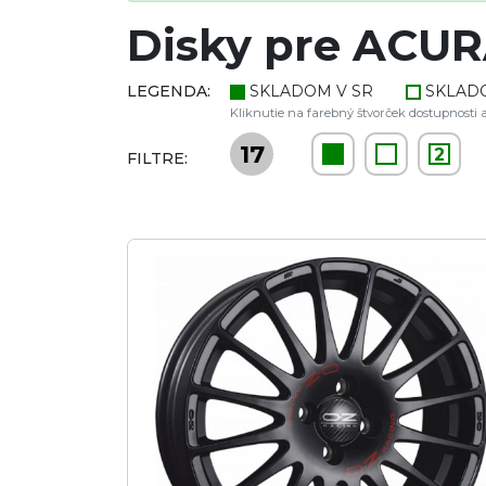
Disky pre ACUR
LEGENDA:
SKLADOM V SR
SKLAD
Kliknutie na farebný štvorček dostupnosti a
17
2
FILTRE: