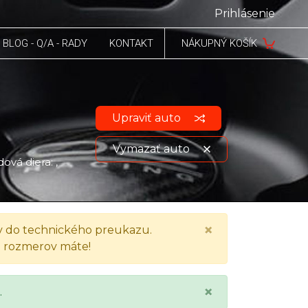
Prihlásenie
BLOG - Q/A - RADY
KONTAKT
NÁKUPNÝ KOŠÍK
Upraviť auto
Vymazať auto
ová diera: ,
Zobraziť údaje o vozidle
×
 do technického preukazu.
h rozmerov máte!
×
.