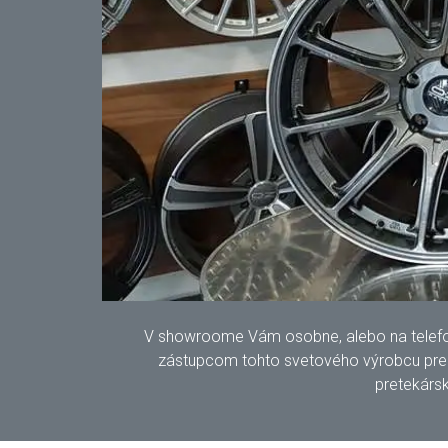
V showroome Vám osobne, alebo na telefonic
zástupcom tohto svetového výrobcu pre S
pretekársk