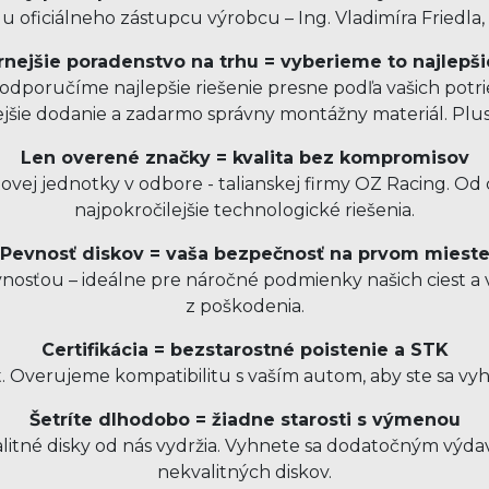
 oficiálneho zástupcu výrobcu – Ing. Vladimíra Friedla,
nejšie poradenstvo na trhu = vyberieme to najlepši
dporučíme najlepšie riešenie presne podľa vašich potrie
ejšie dodanie a zadarmo správny montážny materiál. Pl
Len overené značky = kvalita bez kompromisov
ovej jednotky v odbore - talianskej firmy OZ Racing. O
najpokročilejšie technologické riešenia.
Pevnosť diskov = vaša bezpečnosť na prvom miest
sťou – ideálne pre náročné podmienky našich ciest a v
z poškodenia.
Certifikácia = bezstarostné poistenie a STK
t. Overujeme kompatibilitu s vaším autom, aby ste sa vy
Šetríte dlhodobo = žiadne starosti s výmenou
kvalitné disky od nás vydržia. Vyhnete sa dodatočným v
nekvalitných diskov.