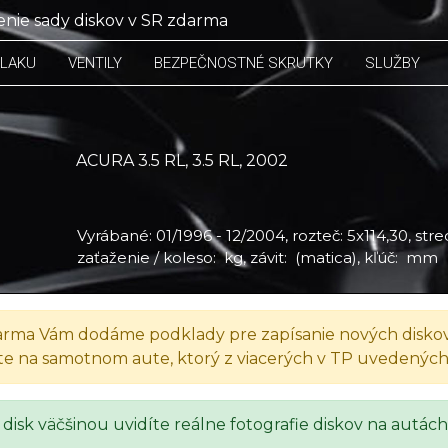
nie sady diskov v SR zdarma
TLAKU
VENTILY
BEZPEČNOSTNÉ SKRUTKY
SLUŽBY
ACURA 3.5 RL, 3.5 RL, 2002
Vyrábané: 01/1996 - 12/2004, rozteč: 5x114,30, stred
zaťaženie / koleso: kg, závit: (matica), kľúč: mm
rma Vám dodáme podklady pre zapísanie nových diskov
te na samotnom aute, ktorý z viacerých v TP uvedenýc
 disk väčšinou uvidíte reálne fotografie diskov na autách