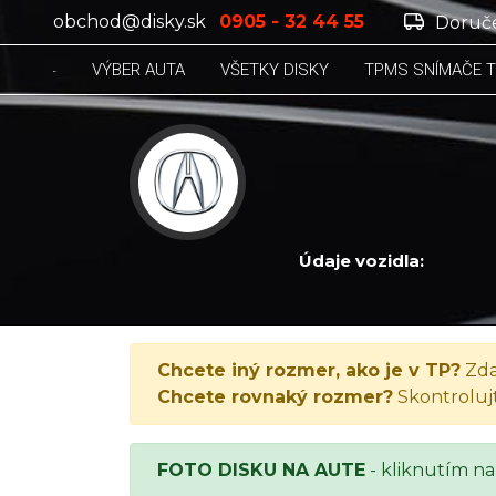
obchod@disky.sk
0905 - 32 44 55
Doruče
VÝBER AUTA
VŠETKY DISKY
TPMS SNÍMAČE 
Údaje vozidla:
ACURA 3.5 RL, 3.5 RL, 2002
Chcete iný rozmer, ako je v TP?
Zda
Chcete rovnaký rozmer?
Skontroluj
FOTO DISKU NA AUTE
- kliknutím na