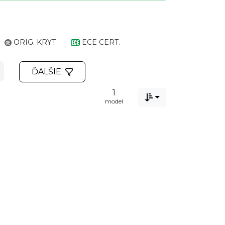
ORIG. KRYT
ECE CERT.
ĎALŠIE
1

model