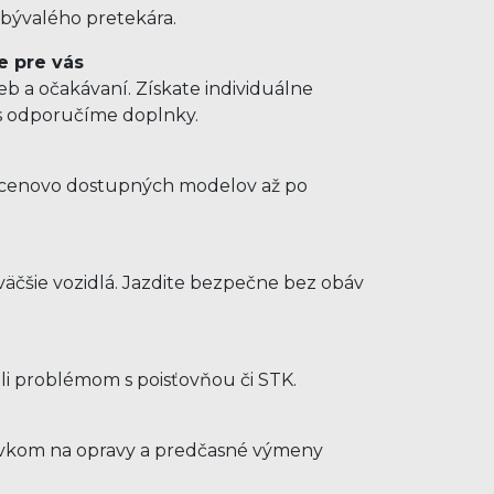
 bývalého pretekára.
e pre vás
b a očakávaní. Získate individuálne
us odporučíme doplnky.
d cenovo dostupných modelov až po
e
äčšie vozidlá. Jazdite bezpečne bez obáv
hli problémom s poisťovňou či STK.
ýdavkom na opravy a predčasné výmeny