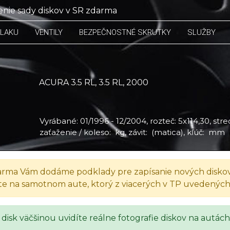
nie sady diskov v SR zdarma
TLAKU
VENTILY
BEZPEČNOSTNÉ SKRUTKY
SLUŽBY
ACURA 3.5 RL, 3.5 RL, 2000
Vyrábané: 01/1996 - 12/2004, rozteč: 5x114,30, stred
zaťaženie / koleso: kg, závit: (matica), kľúč: mm
rma Vám dodáme podklady pre zapísanie nových diskov
te na samotnom aute, ktorý z viacerých v TP uvedenýc
 disk väčšinou uvidíte reálne fotografie diskov na autách