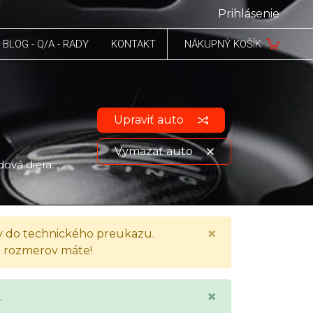
Prihlásenie
BLOG - Q/A - RADY
KONTAKT
NÁKUPNÝ KOŠÍK
Upraviť auto
Vymazať auto
ová diera: ,
Zobraziť údaje o vozidle
×
 do technického preukazu.
h rozmerov máte!
×
.