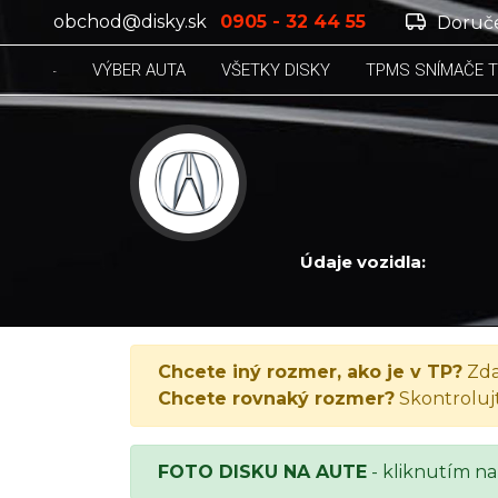
obchod@disky.sk
0905 - 32 44 55
Doruče
VÝBER AUTA
VŠETKY DISKY
TPMS SNÍMAČE 
Údaje vozidla:
ACURA 3.5 RL, 3.5 RL, 2000
Chcete iný rozmer, ako je v TP?
Zda
Chcete rovnaký rozmer?
Skontroluj
FOTO DISKU NA AUTE
- kliknutím na