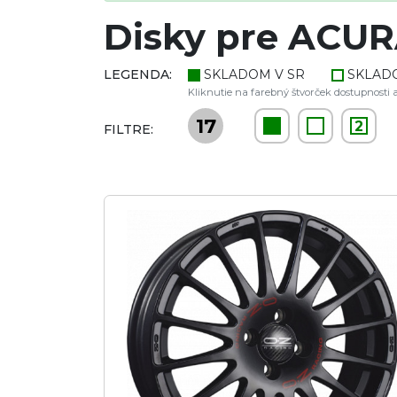
Disky pre ACUR
LEGENDA:
SKLADOM V SR
SKLAD
Kliknutie na farebný štvorček dostupnosti a
17
2
FILTRE: