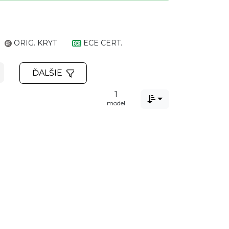
ORIG. KRYT
ECE CERT.
ĎALŠIE
1

model