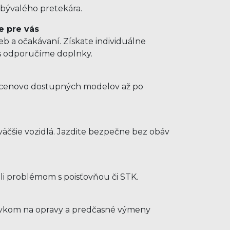
 bývalého pretekára.
e pre vás
b a očakávaní. Získate individuálne
us odporučíme doplnky.
d cenovo dostupných modelov až po
e
äčšie vozidlá. Jazdite bezpečne bez obáv
hli problémom s poisťovňou či STK.
ýdavkom na opravy a predčasné výmeny