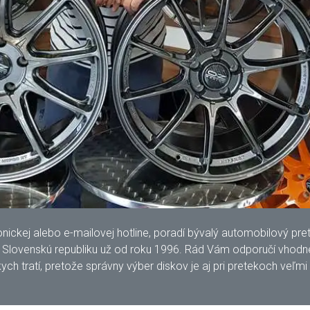
kej alebo e-mailovej hotline, poradí bývalý automobilový pretek
lovenskú republiku už od roku 1996. Rád Vám odporučí vhodné 
ych tratí, pretože správny výber diskov je aj pri pretekoch veľmi