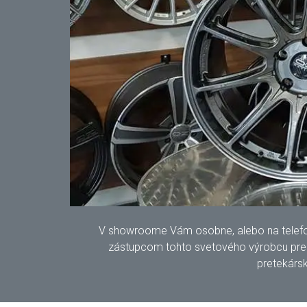
V showroome Vám osobne, alebo na telefonic
zástupcom tohto svetového výrobcu pre S
pretekársk