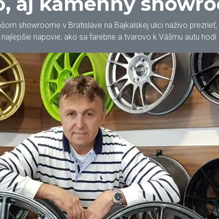
, aj kamenný showr
m showroome v Bratislave na Bajkalskej ulici naživo prezrieť, oh
najlepšie napovie, ako sa farebne a tvarovo k Vášmu autu hodí.