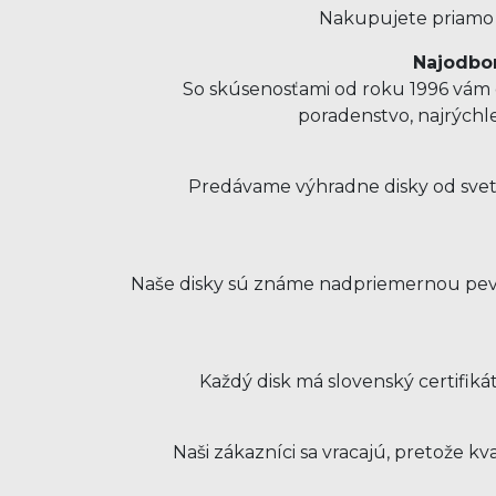
Nakupujete priamo u
Najodbor
So skúsenosťami od roku 1996 vám o
poradenstvo, najrýchl
Predávame výhradne disky od svet
Naše disky sú známe nadpriemernou pevno
Každý disk má slovenský certifiká
Naši zákazníci sa vracajú, pretože 