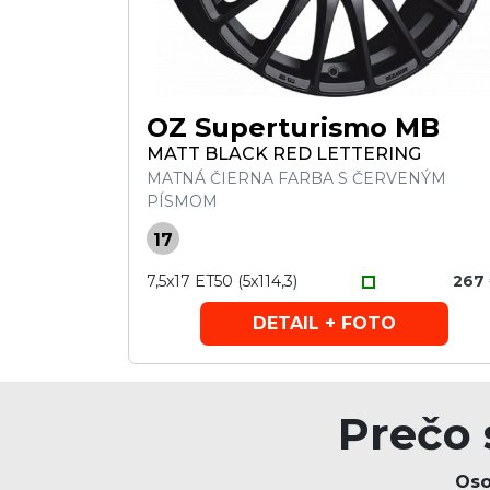
OZ Superturismo MB
MATT BLACK RED LETTERING
MATNÁ ČIERNA FARBA S ČERVENÝM
PÍSMOM
17
7,5x17 ET50 (5x114,3)
267
DETAIL + FOTO
Prečo 
Oso