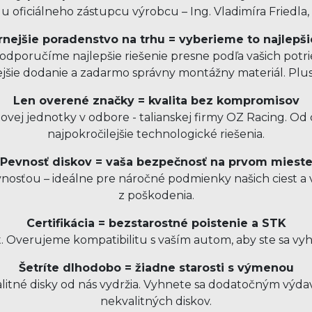
 oficiálneho zástupcu výrobcu – Ing. Vladimíra Friedla,
nejšie poradenstvo na trhu = vyberieme to najlepši
dporučíme najlepšie riešenie presne podľa vašich potrie
ejšie dodanie a zadarmo správny montážny materiál. Pl
Len overené značky = kvalita bez kompromisov
ovej jednotky v odbore - talianskej firmy OZ Racing. O
najpokročilejšie technologické riešenia.
Pevnosť diskov = vaša bezpečnosť na prvom miest
sťou – ideálne pre náročné podmienky našich ciest a v
z poškodenia.
Certifikácia = bezstarostné poistenie a STK
t. Overujeme kompatibilitu s vaším autom, aby ste sa vy
Šetríte dlhodobo = žiadne starosti s výmenou
kvalitné disky od nás vydržia. Vyhnete sa dodatočným v
nekvalitných diskov.