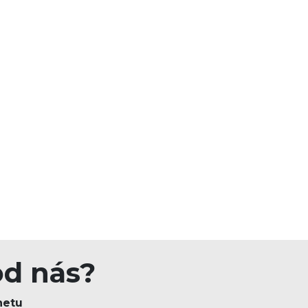
od nás?
netu