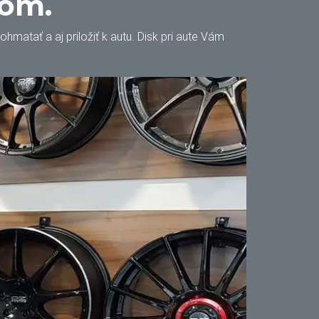
oom.
matať a aj priložiť k autu. Disk pri aute Vám