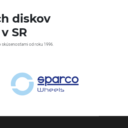
h diskov
 v SR
so skúsenosťami od roku 1996.