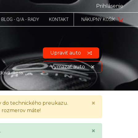
Prihlásenie
BLOG - Q/A - RADY
KONTAKT
NÁKUPNÝ KOŠÍK
Upraviť auto
Vymazať auto
ová diera: ,
Zobraziť údaje o vozidle
×
 do technického preukazu.
h rozmerov máte!
×
.