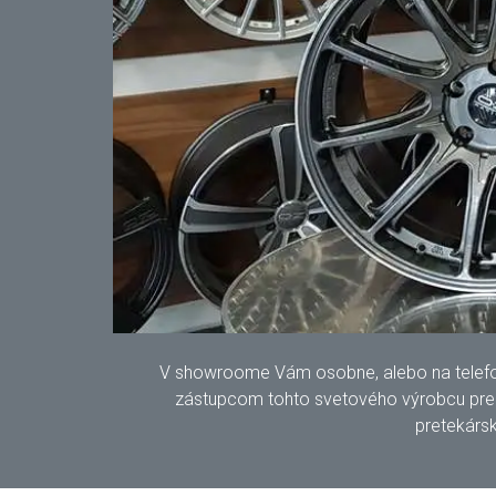
V showroome Vám osobne, alebo na telefonic
zástupcom tohto svetového výrobcu pre S
pretekársk