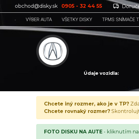
obchod@disky.sk
0905 - 32 44 55
Doruče
VÝBER AUTA
VŠETKY DISKY
TPMS SNÍMAČE 
Údaje vozidla:
ACURA 3.2 TL, 3.2 TL, 2001
Chcete iný rozmer, ako je v TP?
Zda
Chcete rovnaký rozmer?
Skontroluj
FOTO DISKU NA AUTE
- kliknutím na