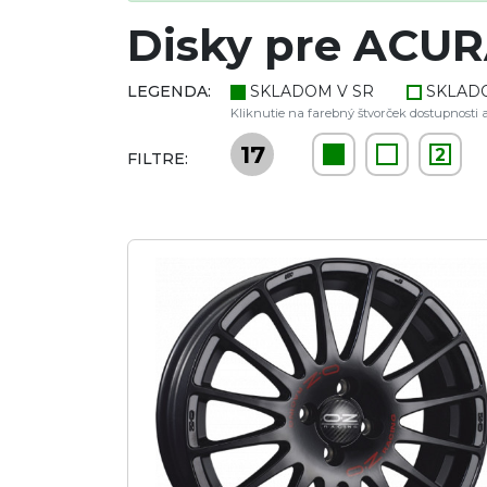
Disky pre ACURA
LEGENDA:
SKLADOM V SR
SKLAD
Kliknutie na farebný štvorček dostupnosti a
17
2
FILTRE: