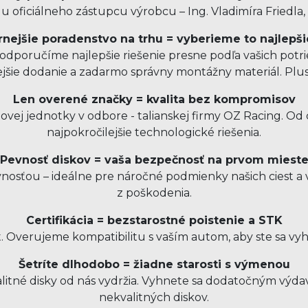
 oficiálneho zástupcu výrobcu – Ing. Vladimíra Friedla,
nejšie poradenstvo na trhu = vyberieme to najlepši
dporučíme najlepšie riešenie presne podľa vašich potrie
ejšie dodanie a zadarmo správny montážny materiál. Pl
Len overené značky = kvalita bez kompromisov
ovej jednotky v odbore - talianskej firmy OZ Racing. O
najpokročilejšie technologické riešenia.
Pevnosť diskov = vaša bezpečnosť na prvom miest
sťou – ideálne pre náročné podmienky našich ciest a v
z poškodenia.
Certifikácia = bezstarostné poistenie a STK
t. Overujeme kompatibilitu s vaším autom, aby ste sa vy
Šetríte dlhodobo = žiadne starosti s výmenou
kvalitné disky od nás vydržia. Vyhnete sa dodatočným v
nekvalitných diskov.