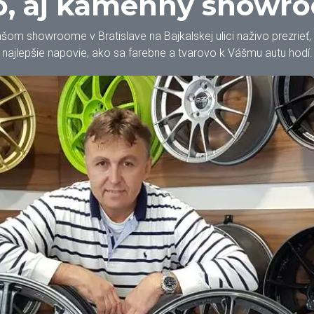
, aj kamenný showr
m showroome v Bratislave na Bajkalskej ulici naživo prezrieť, oh
najlepšie napovie, ako sa farebne a tvarovo k Vášmu autu hodí.