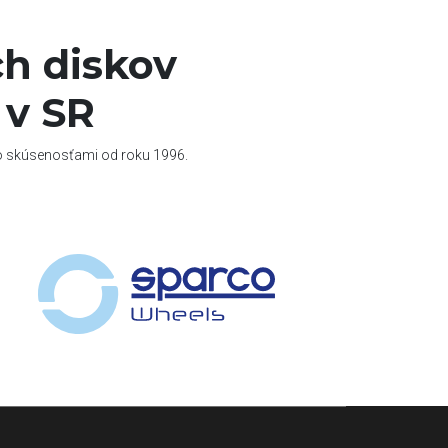
h diskov
 v SR
so skúsenosťami od roku 1996.