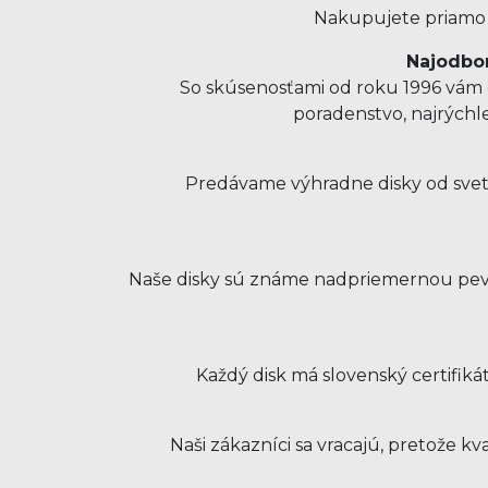
Nakupujete priamo u
Najodbor
So skúsenosťami od roku 1996 vám o
poradenstvo, najrýchl
Predávame výhradne disky od svet
Naše disky sú známe nadpriemernou pevno
Každý disk má slovenský certifiká
Naši zákazníci sa vracajú, pretože 