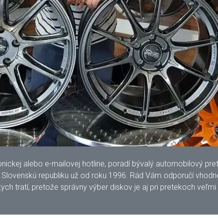
kej alebo e-mailovej hotline, poradí bývalý automobilový pretek
lovenskú republiku už od roku 1996. Rád Vám odporučí vhodné 
ych tratí, pretože správny výber diskov je aj pri pretekoch veľmi