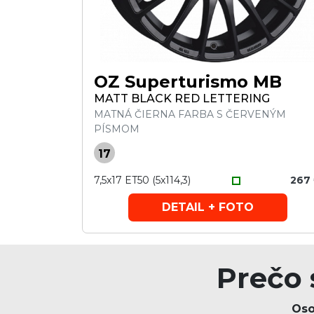
OZ Superturismo MB
MATT BLACK RED LETTERING
MATNÁ ČIERNA FARBA S ČERVENÝM
PÍSMOM
17
7,5x17 ET50 (5x114,3)
267
DETAIL + FOTO
Prečo 
Oso