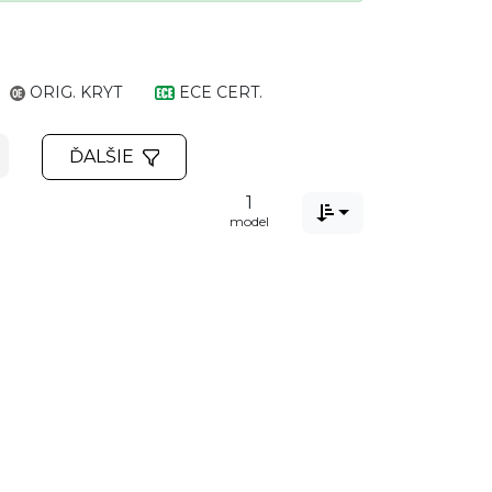
ORIG. KRYT
ECE CERT.
ĎALŠIE
1

model