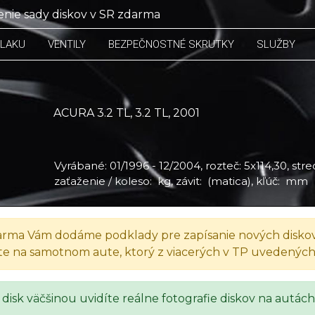
nie sady diskov v SR zdarma
TLAKU
VENTILY
BEZPEČNOSTNÉ SKRUTKY
SLUŽBY
ACURA 3.2 TL, 3.2 TL, 2001
Vyrábané: 01/1996 - 12/2004, rozteč: 5x114,30, stred
zaťaženie / koleso: kg, závit: (matica), kľúč: mm
rma Vám dodáme podklady pre zapísanie nových diskov
te na samotnom aute, ktorý z viacerých v TP uvedenýc
 disk väčšinou uvidíte reálne fotografie diskov na autách