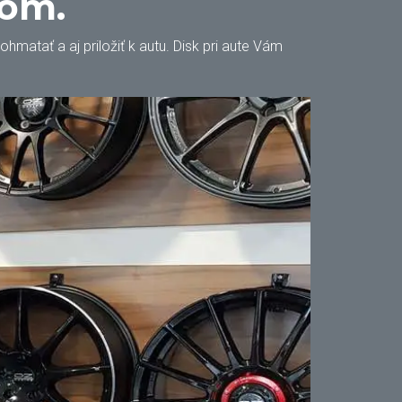
oom.
matať a aj priložiť k autu. Disk pri aute Vám