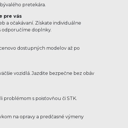
 bývalého pretekára.
e pre vás
b a očakávaní. Získate individuálne
us odporučíme doplnky.
d cenovo dostupných modelov až po
e
äčšie vozidlá. Jazdite bezpečne bez obáv
hli problémom s poisťovňou či STK.
ýdavkom na opravy a predčasné výmeny