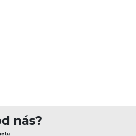
od nás?
netu