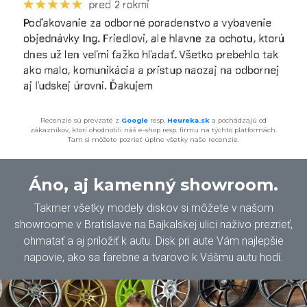
Recenzie sú prevzaté z
Google
resp.
Heureka.sk
a pochádzajú od
zákazníkov, ktorí ohodnotili náš e-shop resp. firmu na týchto platformách.
Tam si môžete pozrieť úplne všetky naše recenzie.
Áno, aj kamenný showroom.
Takmer všetky modely diskov si môžete v našom
showroome v Bratislave na Bajkalskej ulici naživo prezrieť,
ohmatať a aj priložiť k autu. Disk pri aute Vám najlepšie
napovie, ako sa farebne a tvarovo k Vášmu autu hodí.