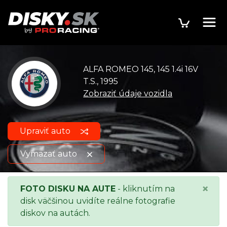
ALFA ROMEO 145, 145 1.4i 16V
T.S., 1995
Zobraziť údaje vozidla
Upraviť auto
Vymazať auto
ALFA ROMEO 145, 145 1.4i
Zobraziť údaje o
×
FOTO DISKU NA AUTE
- kliknutím na
16V T.S., 1995
vozidle
disk väčšinou uvidíte reálne fotografie
diskov na autách.