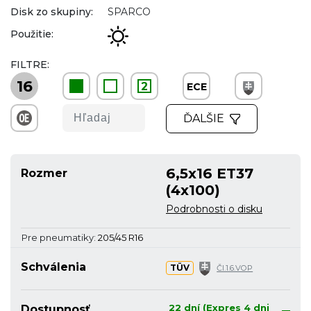
Disk zo skupiny:
SPARCO
Použitie:
FILTRE:
16
2
ECE
ĎALŠIE
6,5x16 ET37
Rozmer
(4x100)
Podrobnosti o disku
Pre pneumatiky:
205/45 R16
Schválenia
TÜV
Čl.1.6.VOP
22 dní (Expres 4 dni
Dostupnosť