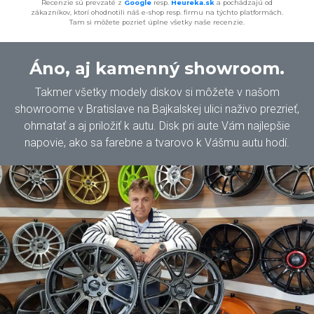
Recenzie sú prevzaté z
Google
resp.
Heureka.sk
a pochádzajú od
zákazníkov, ktorí ohodnotili náš e-shop resp. firmu na týchto platformách.
Tam si môžete pozrieť úplne všetky naše recenzie.
Áno, aj kamenný showroom.
Takmer všetky modely diskov si môžete v našom
showroome v Bratislave na Bajkalskej ulici naživo prezrieť,
ohmatať a aj priložiť k autu. Disk pri aute Vám najlepšie
napovie, ako sa farebne a tvarovo k Vášmu autu hodí.