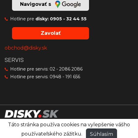
Navigovať s
Hotline pre
disky:
0905 - 32 44 55
Zavolať
obchod@disky.sk
SERVIS
Hotline pre servis:
02 - 2086 2086
Hotline pre servis:
0948 - 191 656
Táto stránka používa cookies na vylepšenie vášho
Disky značiek OZ Racing, MSW a Sparco
®
používateľského zážitku.
Súhlasím
© PRO RACING
Všetky práva vyhradené.