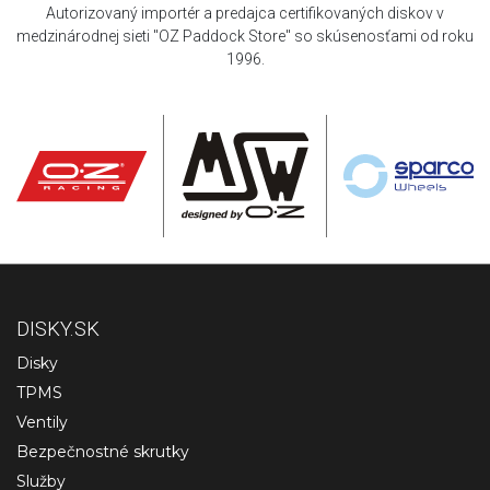
Autorizovaný importér a predajca certifikovaných diskov v
medzinárodnej sieti "OZ Paddock Store" so skúsenosťami od roku
1996.
DISKY.SK
Disky
TPMS
Ventily
Bezpečnostné skrutky
Služby