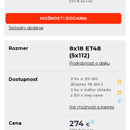
924 € za 4 ks
MOŽNOSTI DODANIA
Spôsoby dodania
8x18 ET48
Rozmer
(5x112)
Podrobnosti o disku
2 ks o 20 dní
Dostupnosť
(Expres 18 dní )
2 ks z iného skladu
z EÚ v inej cene
Iné možnosti a expres
274
Cena
€
1096 € za 4 ks