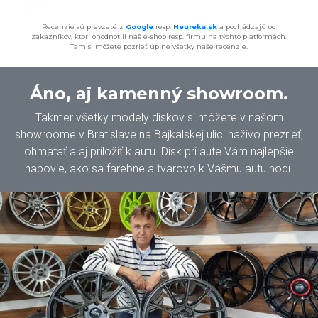
Recenzie sú prevzaté z
Google
resp.
Heureka.sk
a pochádzajú od
zákazníkov, ktorí ohodnotili náš e-shop resp. firmu na týchto platformách.
Tam si môžete pozrieť úplne všetky naše recenzie.
Áno, aj kamenný showroom.
Takmer všetky modely diskov si môžete v našom
showroome v Bratislave na Bajkalskej ulici naživo prezrieť,
ohmatať a aj priložiť k autu. Disk pri aute Vám najlepšie
napovie, ako sa farebne a tvarovo k Vášmu autu hodí.