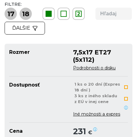
FILTRE:
17
18
2
ĎALŠIE
7,5x17 ET27
Rozmer
(5x112)
Podrobnosti o disku
1 ks o 20 dní (Expres
Dostupnosť
18 dní )
3 ks z iného skladu
z EÚ v inej cene
Iné možnosti a expres
231
Cena
€