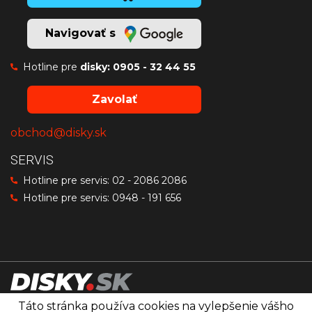
Navigovať s
Hotline pre
disky:
0905 - 32 44 55
Zavolať
obchod@disky.sk
SERVIS
Hotline pre servis:
02 - 2086 2086
Hotline pre servis:
0948 - 191 656
Táto stránka používa cookies na vylepšenie vášho
Disky značiek OZ Racing, MSW a Sparco