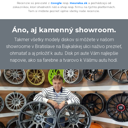
Recenzie sú prevzaté z
Google
resp.
Heureka.sk
a pochádzajú od
zákazníkov, ktorí ohodnotili náš e-shop resp. firmu na týchto platformách.
Tam si môžete pozrieť úplne všetky naše recenzie.
Áno, aj kamenný showroom.
Takmer všetky modely diskov si môžete v našom
showroome v Bratislave na Bajkalskej ulici naživo prezrieť,
ohmatať a aj priložiť k autu. Disk pri aute Vám najlepšie
napovie, ako sa farebne a tvarovo k Vášmu autu hodí.