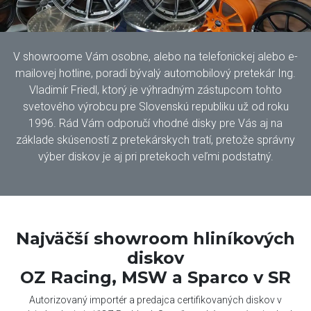
V showroome Vám osobne, alebo na telefonickej alebo e-
mailovej hotline, poradí bývalý automobilový pretekár Ing.
Vladimír Friedl, ktorý je výhradným zástupcom tohto
svetového výrobcu pre Slovenskú republiku už od roku
1996. Rád Vám odporučí vhodné disky pre Vás aj na
základe skúseností z pretekárskych tratí, pretože správny
výber diskov je aj pri pretekoch veľmi podstatný.
Najväčší showroom hliníkových
diskov
OZ Racing, MSW a Sparco v SR
Autorizovaný importér a predajca certifikovaných diskov v