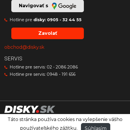
Navigovať s
Hotline pre
disky:
0905 - 32 44 55
Zavolať
obchod@disky.sk
SERVIS
Hotline pre servis:
02 - 2086 2086
Hotline pre servis:
0948 - 191 656
Táto stránka používa cookies na vylepšenie vášho
Disky značiek OZ Racing, MSW a Sparco
®
používateľského zážitku.
Súhlasím
© PRO RACING
Všetky práva vyhradené.