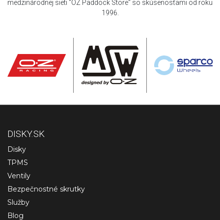
medzinárodnej sieti "OZ Paddock Store" so skúsenosťami od roku
1996.
DISKY.SK
Disky
TPMS
Ventily
Bezpečnostné skrutky
Služby
Blog