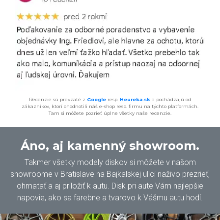
Recenzie sú prevzaté z
Google
resp.
Heureka.sk
a pochádzajú od
zákazníkov, ktorí ohodnotili náš e-shop resp. firmu na týchto platformách.
Tam si môžete pozrieť úplne všetky naše recenzie.
Áno, aj kamenný showroom.
Takmer všetky modely diskov si môžete v našom
showroome v Bratislave na Bajkalskej ulici naživo prezrieť,
ohmatať a aj priložiť k autu. Disk pri aute Vám najlepšie
napovie, ako sa farebne a tvarovo k Vášmu autu hodí.