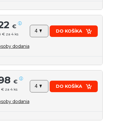
22
€
DO KOŠÍKA
 € za 4 ks
soby dodania
98
€
DO KOŠÍKA
 € za 4 ks
soby dodania