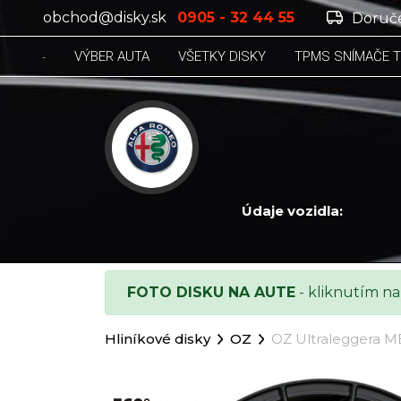
obchod@disky.sk
0905 - 32 44 55
Doruče
VÝBER AUTA
VŠETKY DISKY
TPMS SNÍMAČE 
Údaje vozidla:
ALFA ROMEO 156, 156 1.6 16V/110HP T
FOTO DISKU NA AUTE
- kliknutím na
Hliníkové disky
OZ
OZ Ultraleggera M