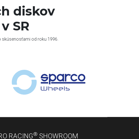
h diskov
 v SR
so skúsenosťami od roku 1996.
®
RO RACING
SHOWROOM