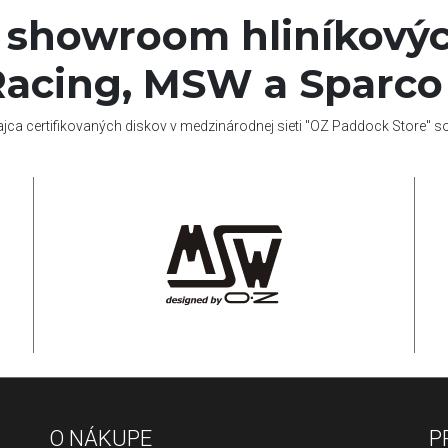
í showroom hliníkovýc
acing, MSW a Sparco
ajca certifikovaných diskov v medzinárodnej sieti "OZ Paddock Store" 
O NÁKUPE
P