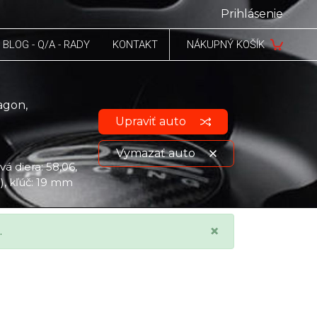
Prihlásenie
BLOG - Q/A - RADY
KONTAKT
NÁKUPNÝ KOŠÍK
agon,
Upraviť auto
Vymazať auto
á diera: 58,06,
a), kľúč: 19 mm
Zobraziť údaje o vozidle
×
.