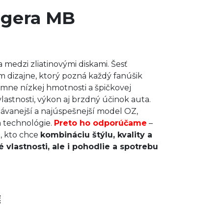
ggera MB
 medzi zliatinovými diskami. Šesť
om dizajne, ktorý pozná každý fanúšik
mne nízkej hmotnosti a špičkovej
lastnosti, výkon aj brzdný účinok auta.
ávanejší a najúspešnejší model OZ,
a technológie.
Preto ho odporúčame
–
, kto chce
kombináciu štýlu, kvality a
 vlastnosti, ale i pohodlie a spotrebu