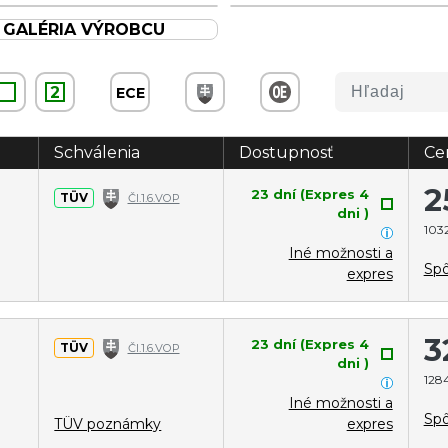
GALÉRIA VÝROBCU
2
ECE
Schválenia
Dostupnosť
Ce
2
23 dní (Expres 4
TÜV
Čl.1.6.VOP
dni )
1032
Iné možnosti a
Spô
expres
3
23 dní (Expres 4
TÜV
Čl.1.6.VOP
dni )
1284
Iné možnosti a
Spô
TÜV poznámky
expres