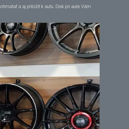
matať a aj priložiť k autu. Disk pri aute Vám