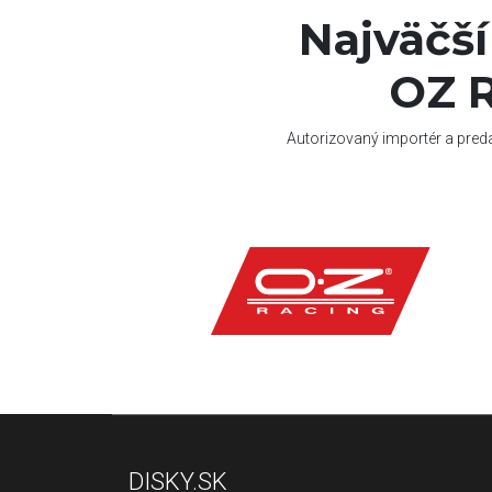
Najväčš
OZ R
Autorizovaný importér a pred
DISKY.SK