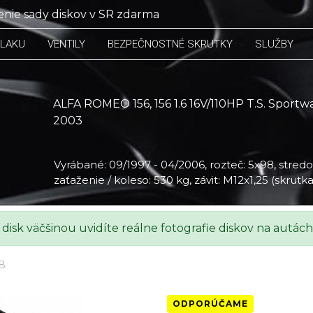
nie sady diskov v SR zdarma
TLAKU
VENTILY
BEZPEČNOSTNÉ SKRUTKY
SLUŽBY
ALFA ROMEO 156, 156 1.6 16V/110HP T.S. Sportw
2003
Vyrábané: 09/1997 - 04/2006, rozteč: 5x98, stredov
zaťaženie / koleso: 530 kg, závit: M12x1,25 (skrutk
.S. Sportwagon, 2003
 disk väčšinou uvidíte reálne fotografie diskov na autách
B
ODPORÚČAME