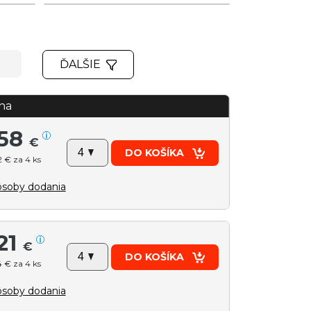
ĎALŠIE
na
58
€
DO KOŠÍKA
 € za 4 ks
soby dodania
21
€
DO KOŠÍKA
 € za 4 ks
soby dodania