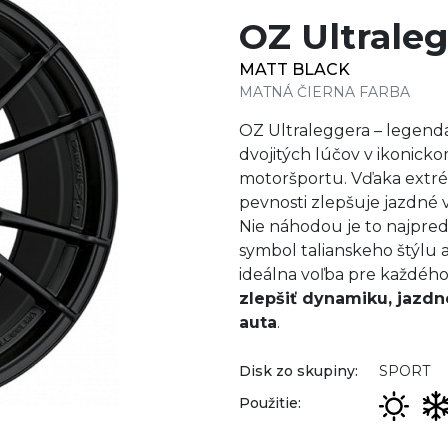
OZ Ultrale
MATT BLACK
MATNÁ ČIERNA FARBA
OZ Ultraleggera – legenda
dvojitých lúčov v ikonick
motoršportu. Vďaka extré
pevnosti zlepšuje jazdné v
Nie náhodou je to najpred
symbol talianskeho štýlu 
ideálna voľba pre každého
zlepšiť dynamiku, jazdné
auta
.
Disk zo skupiny:
SPORT
Použitie: