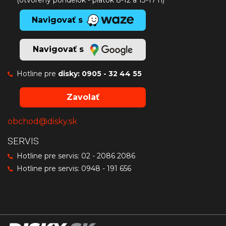
(otvorený pondelok - piatok 8-12 a 13-17 h)
Navigovať s
Navigovať s
Hotline pre
disky:
0905 - 32 44 55
Zavolať
obchod@disky.sk
SERVIS
Hotline pre servis:
02 - 2086 2086
Hotline pre servis:
0948 - 191 656