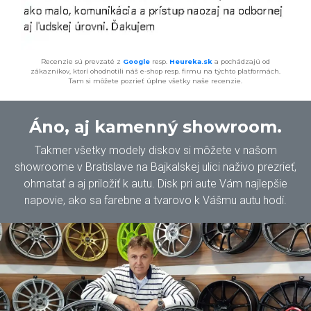
Recenzie sú prevzaté z
Google
resp.
Heureka.sk
a pochádzajú od
zákazníkov, ktorí ohodnotili náš e-shop resp. firmu na týchto platformách.
Tam si môžete pozrieť úplne všetky naše recenzie.
Áno, aj kamenný showroom.
Takmer všetky modely diskov si môžete v našom
showroome v Bratislave na Bajkalskej ulici naživo prezrieť,
ohmatať a aj priložiť k autu. Disk pri aute Vám najlepšie
napovie, ako sa farebne a tvarovo k Vášmu autu hodí.