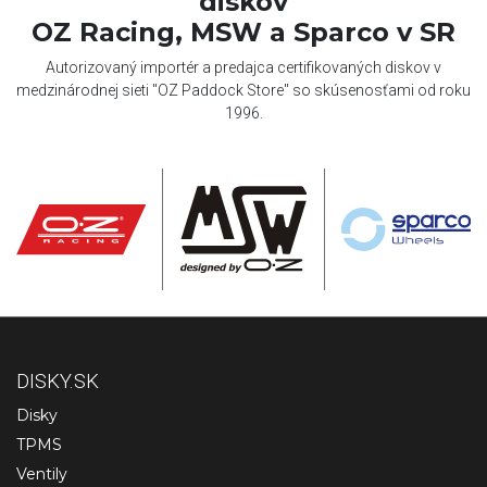
diskov
OZ Racing, MSW a Sparco v SR
Autorizovaný importér a predajca certifikovaných diskov v
medzinárodnej sieti "OZ Paddock Store" so skúsenosťami od roku
1996.
DISKY.SK
Disky
TPMS
Ventily