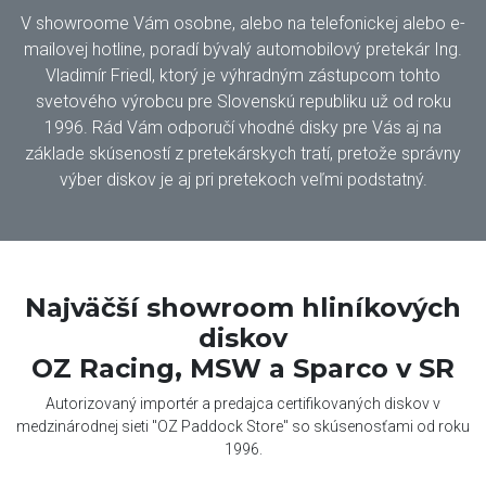
V showroome Vám osobne, alebo na telefonickej alebo e-
mailovej hotline, poradí bývalý automobilový pretekár Ing.
Vladimír Friedl, ktorý je výhradným zástupcom tohto
svetového výrobcu pre Slovenskú republiku už od roku
1996. Rád Vám odporučí vhodné disky pre Vás aj na
základe skúseností z pretekárskych tratí, pretože správny
výber diskov je aj pri pretekoch veľmi podstatný.
Najväčší showroom hliníkových
diskov
OZ Racing, MSW a Sparco v SR
Autorizovaný importér a predajca certifikovaných diskov v
medzinárodnej sieti "OZ Paddock Store" so skúsenosťami od roku
1996.