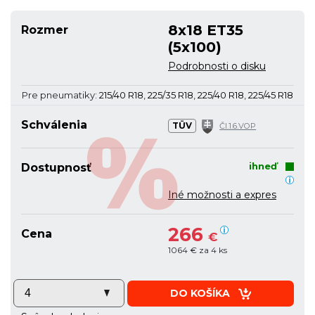
8x18 ET35
Rozmer
(5x100)
Podrobnosti o disku
Pre pneumatiky:
215/40 R18
,
225/35 R18
,
225/40 R18
,
225/45 R18
Schválenia
TÜV
Čl.1.6.VOP
ihneď
Dostupnosť
Iné možnosti a expres
266
Cena
€
1064 € za 4 ks
DO KOŠÍKA