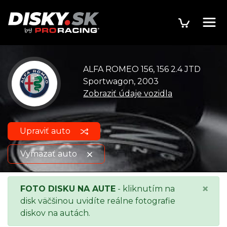
ALFA ROMEO 156, 156 2.4 JTD
Sportwagon, 2003
Zobraziť údaje vozidla
Upraviť auto
Vymazať auto
ALFA ROMEO 156, 156 2.4 JTD
Zobraziť údaje
×
FOTO DISKU NA AUTE
- kliknutím na
Sportwagon, 2003
o vozidle
disk väčšinou uvidíte reálne fotografie
diskov na autách.