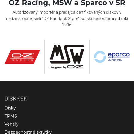
OZ Racing, MSW a Sparco v SR
Autorizovaný importér a predajca certifikovaných diskov v
medzinárodnej sieti "OZ Paddock Store" so skúsenosťami od roku
1996.
DISKY.SK
Disky
TPMS
Ventily
Bezpečnostné skrutky