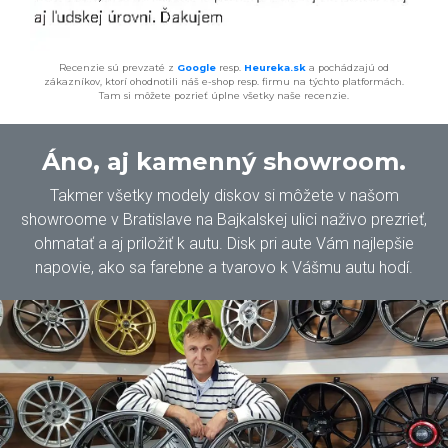
Recenzie sú prevzaté z
Google
resp.
Heureka.sk
a pochádzajú od
zákazníkov, ktorí ohodnotili náš e-shop resp. firmu na týchto platformách.
Tam si môžete pozrieť úplne všetky naše recenzie.
Áno, aj kamenný showroom.
Takmer všetky modely diskov si môžete v našom
showroome v Bratislave na Bajkalskej ulici naživo prezrieť,
ohmatať a aj priložiť k autu. Disk pri aute Vám najlepšie
napovie, ako sa farebne a tvarovo k Vášmu autu hodí.