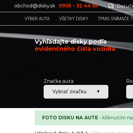
obchod@disky.sk
0905 - 32 44 55
Doruče
VÝBER AUTA
VŠETKY DISKY
TPMS SNÍMAČE 
Vyhľadajte disky podľa
evidenčného čísla vozidla
Značka auta
Ro
FOTO DISKU NA AUTE
- kliknutím na