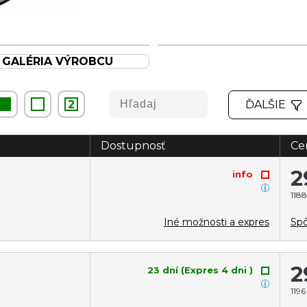
GALÉRIA VÝROBCU
2
ĎALŠIE
Dostupnosť
Ce
2
info
1188
Iné možnosti a expres
Spô
2
23 dní (Expres 4 dni )
1196