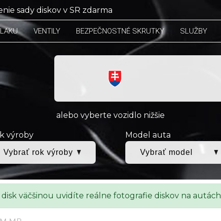
nie sady diskov v SR zdarma
TLAKU
VENTILY
BEZPEČNOSTNÉ SKRUTKY
SLUŽBY
alebo vyberte vozidlo nižšie
k výroby
Model auta
 disk väčšinou uvidíte reálne fotografie diskov na autách