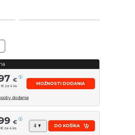
na
97
€
MOŽNOSTI DODANIA
 € za 4 ks
soby dodania
99
€
DO KOŠÍKA
 € za 4 ks