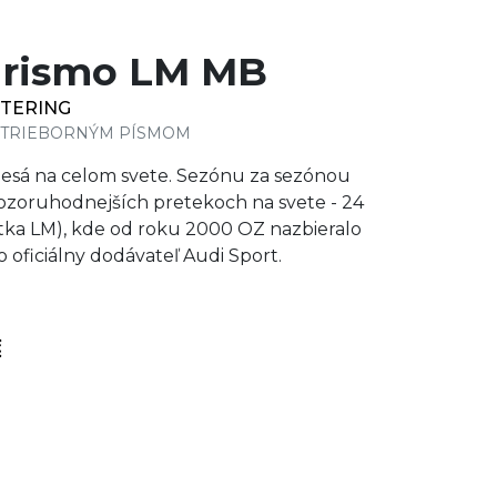
urismo LM MB
TTERING
 STRIEBORNÝM PÍSMOM
lesá na celom svete. Sezónu za sezónou
ozoruhodnejších pretekoch na svete - 24
atka LM), kde od roku 2000 OZ nazbieralo
 oficiálny dodávateľ Audi Sport.