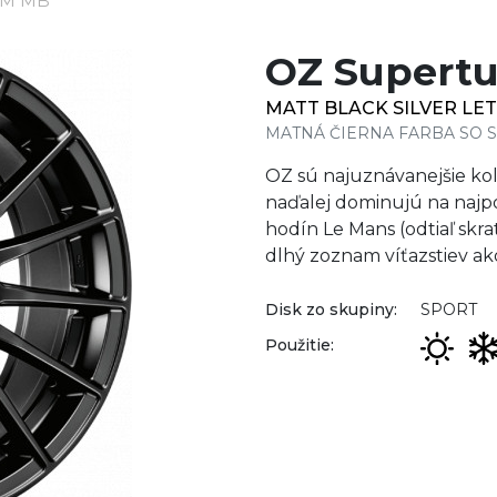
LM MB
OZ Supert
MATT BLACK SILVER LE
MATNÁ ČIERNA FARBA SO
OZ sú najuznávanejšie ko
naďalej dominujú na najp
hodín Le Mans (odtiaľ skr
dlhý zoznam víťazstiev ako
Disk zo skupiny:
SPORT
Použitie: