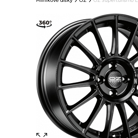
Hliníkové disky
OZ
OZ Superturismo 