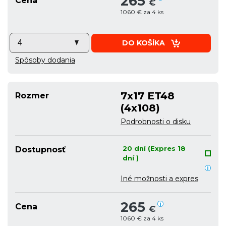
265
Cena
€
1060 € za 4 ks
DO KOŠÍKA
Spôsoby dodania
7x17 ET48
Rozmer
(4x108)
Podrobnosti o disku
20 dní (Expres 18
Dostupnosť
dní )
Iné možnosti a expres
265
Cena
€
1060 € za 4 ks