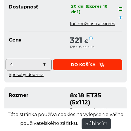
20 dní (Expres 18
Dostupnosť
dní )
Iné možnosti a expres
321
Cena
€
1284 € za 4 ks
DO KOŠÍKA
Spôsoby dodania
8x18 ET35
Rozmer
(5x112)
Podrobnosti o disku
Táto stránka používa cookies na vylepšenie vášho
používateľského zážitku.
Súhlasím
20 dní (Expres 18
Dostupnosť