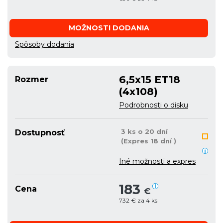
MOŽNOSTI DODANIA
Spôsoby dodania
6,5x15 ET18
Rozmer
(4x108)
Podrobnosti o disku
3 ks o 20 dní
Dostupnosť
(Expres 18 dní )
Iné možnosti a expres
183
Cena
€
732 € za 4 ks