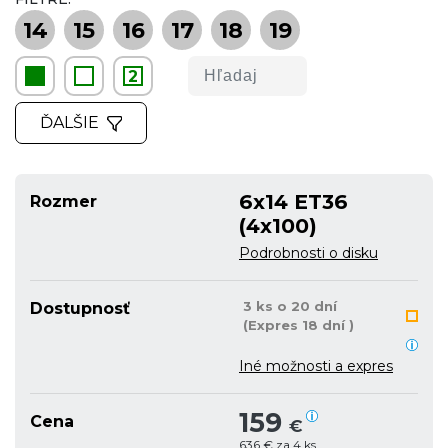
14
15
16
17
18
19
2
ĎALŠIE
6x14 ET36
Rozmer
(4x100)
Podrobnosti o disku
3 ks o 20 dní
Dostupnosť
(Expres 18 dní )
Iné možnosti a expres
159
Cena
€
636 € za 4 ks