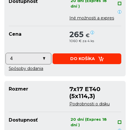
20 dní (Expres 18
Dostupnosť
dní )
Iné možnosti a expres
265
Cena
€
1060 € za 4 ks
DO KOŠÍKA
Spôsoby dodania
7x17 ET40
Rozmer
(5x114,3)
Podrobnosti o disku
20 dní (Expres 18
Dostupnosť
dní )