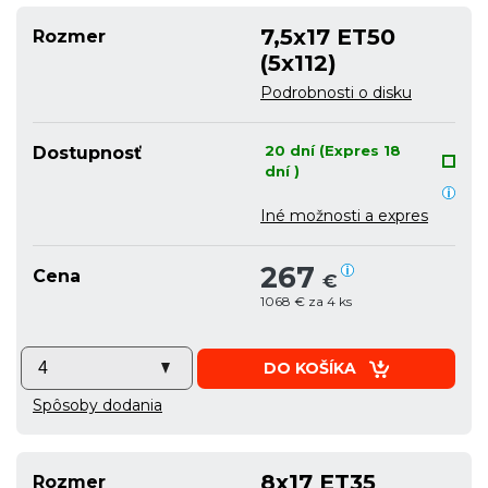
7,5x17 ET50
Rozmer
(5x112)
Podrobnosti o disku
20 dní (Expres 18
Dostupnosť
dní )
Iné možnosti a expres
267
Cena
€
1068 € za 4 ks
DO KOŠÍKA
Spôsoby dodania
8x17 ET35
Rozmer