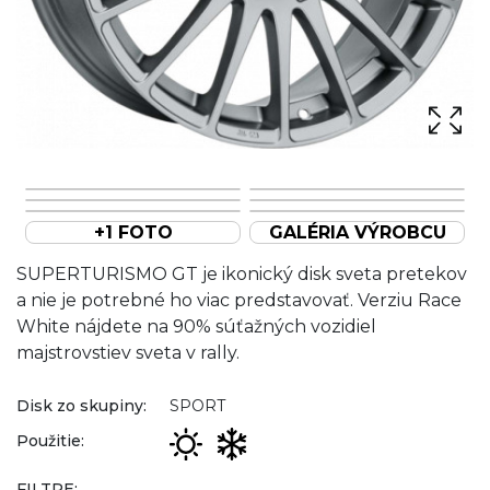
+1 FOTO
GALÉRIA VÝROBCU
SUPERTURISMO GT je ikonický disk sveta pretekov
a nie je potrebné ho viac predstavovať. Verziu Race
White nájdete na 90% súťažných vozidiel
majstrovstiev sveta v rally.
Disk zo skupiny:
SPORT
Použitie:
FILTRE: