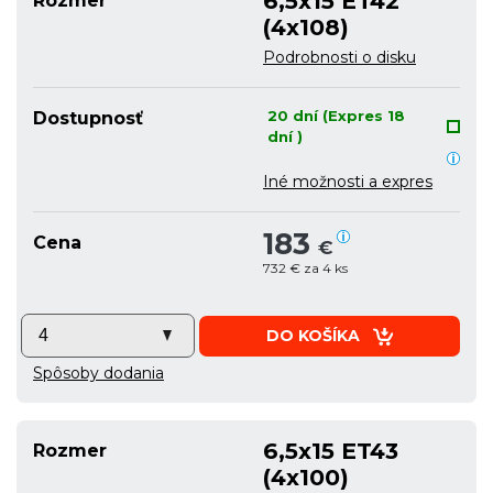
6,5x15 ET42
Rozmer
(4x108)
Podrobnosti o disku
20 dní (Expres 18
Dostupnosť
dní )
Iné možnosti a expres
183
Cena
€
732 € za 4 ks
DO KOŠÍKA
Spôsoby dodania
6,5x15 ET43
Rozmer
(4x100)