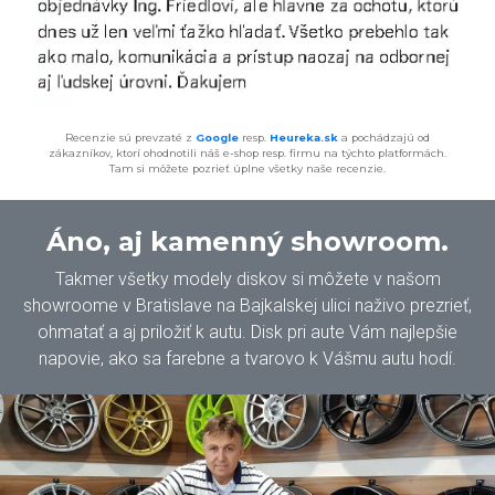
Recenzie sú prevzaté z
Google
resp.
Heureka.sk
a pochádzajú od
zákazníkov, ktorí ohodnotili náš e-shop resp. firmu na týchto platformách.
Tam si môžete pozrieť úplne všetky naše recenzie.
Áno, aj kamenný showroom.
Takmer všetky modely diskov si môžete v našom
showroome v Bratislave na Bajkalskej ulici naživo prezrieť,
ohmatať a aj priložiť k autu. Disk pri aute Vám najlepšie
napovie, ako sa farebne a tvarovo k Vášmu autu hodí.