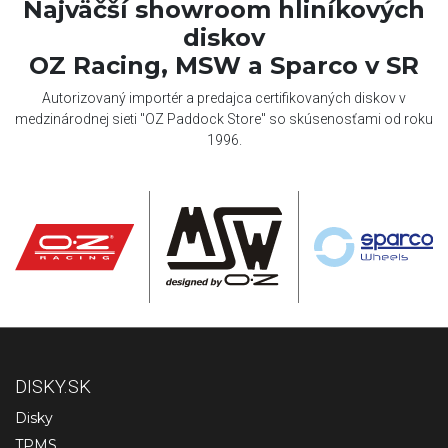
Najväčší showroom hliníkových
diskov
OZ Racing, MSW a Sparco v SR
Autorizovaný importér a predajca certifikovaných diskov v
medzinárodnej sieti "OZ Paddock Store" so skúsenosťami od roku
1996.
DISKY.SK
Disky
TPMS