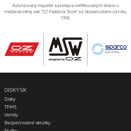
Autorizovaný importér a predajca certifikovaných diskov v
medzinárodnej sieti "OZ Paddock Store" so skúsenosťami od roku
1996.
DISKY.SK
Disky
TPMS
Ventily
Bezpečnostné skrutky
Služby