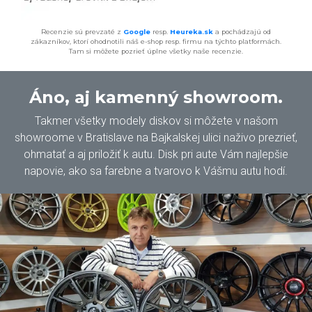
Recenzie sú prevzaté z
Google
resp.
Heureka.sk
a pochádzajú od
zákazníkov, ktorí ohodnotili náš e-shop resp. firmu na týchto platformách.
Tam si môžete pozrieť úplne všetky naše recenzie.
Áno, aj kamenný showroom.
Takmer všetky modely diskov si môžete v našom
showroome v Bratislave na Bajkalskej ulici naživo prezrieť,
ohmatať a aj priložiť k autu. Disk pri aute Vám najlepšie
napovie, ako sa farebne a tvarovo k Vášmu autu hodí.