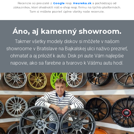
Recenzie sú prevzaté z
Google
resp.
Heureka.sk
a pochádzajú od
zákazníkov, ktorí ohodnotili náš e-shop resp. firmu na týchto platformách.
Tam si môžete pozrieť úplne všetky naše recenzie.
Áno, aj kamenný showroom.
Takmer všetky modely diskov si môžete v našom
showroome v Bratislave na Bajkalskej ulici naživo prezrieť,
ohmatať a aj priložiť k autu. Disk pri aute Vám najlepšie
napovie, ako sa farebne a tvarovo k Vášmu autu hodí.