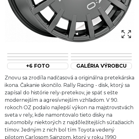
+6 FOTO
GALÉRIA VÝROBCU
Znovu sa zrodíla nadčasová a originálna pretekárska
ikona. Čakanie skončilo. Rally Racing - disk, ktorý sa
zapísal do histórie rely-pretekov, je späť s ešte
modernejším a agresívnejším vzhľadom. V 90.
rokoch OZ podalo najlepší výkon na majstrovstvách
sveta v rely, kde namontovalo tieto disky na
automobily niektorých z najdôležitejších súťažiacich
tímov. Jedným z nich bol tím Toyota vedený
pilotom Carlosom Sainzom, ktorý v roku 1990