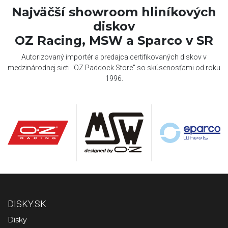
Najväčší showroom hliníkových
diskov
OZ Racing, MSW a Sparco v SR
Autorizovaný importér a predajca certifikovaných diskov v
medzinárodnej sieti "OZ Paddock Store" so skúsenosťami od roku
1996.
DISKY.SK
Disky