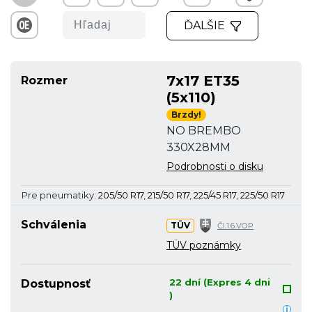
ĎALŠIE
7x17 ET35
Rozmer
(5x110)
Brzdy!
NO BREMBO
330X28MM
Podrobnosti o disku
Pre pneumatiky:
205/50 R17
,
215/50 R17
,
225/45 R17
,
225/50 R17
Schválenia
TÜV
Čl.1.6.VOP
TÜV poznámky
22 dní (Expres 4 dni
Dostupnosť
)