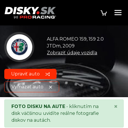
ALFA ROMEO 159, 159 2.0
JTDm, 2009
Zobraziť údaje vozidla
Upraviť auto
Vymazať auto
ALFA ROMEO 159, 159 2.0
Zobraziť údaje o
×
FOTO DISKU NA AUTE
- kliknutím na
JTDm, 2009
vozidle
disk väčšinou uvidíte reálne fotografie
diskov na autách.