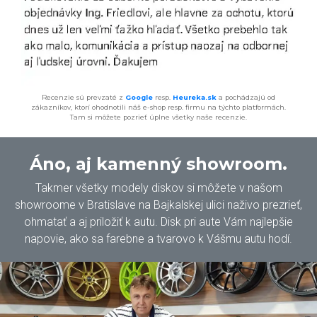
Recenzie sú prevzaté z
Google
resp.
Heureka.sk
a pochádzajú od
zákazníkov, ktorí ohodnotili náš e-shop resp. firmu na týchto platformách.
Tam si môžete pozrieť úplne všetky naše recenzie.
Áno, aj kamenný showroom.
Takmer všetky modely diskov si môžete v našom
showroome v Bratislave na Bajkalskej ulici naživo prezrieť,
ohmatať a aj priložiť k autu. Disk pri aute Vám najlepšie
napovie, ako sa farebne a tvarovo k Vášmu autu hodí.